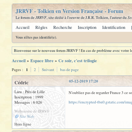
JRRVF - Tolkien en Version Française - Forum
Le forum de
JRRVF
, site dédié à l'oeuvre de J.R.R. Tolkien, l'auteur du
Se
Accueil
Règles
Recherche
Inscription
Identification
Vous n'êtes pas identifié(e).
Bienvenue sur le nouveau forum JRRVF ! En cas de problème avec votre lo
Accueil
»
Espace libre
»
Ce soir, c'est trilogie
1
Pages :
2
Suivant
bas de page
05-12-2019 17:20
Cédric
Lieu : Près de Lille
N'oubliez pas de regarder France 3 ce so
Inscription : 1999
https://encrypted-tbn0.gstatic.com/i
Messages : 6 026
Webmestre de JRRVF
Site Web
Hors ligne