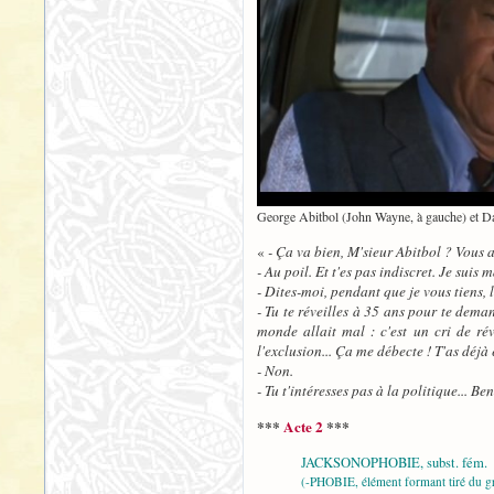
George Abitbol (John Wayne, à gauche) et Da
«
- Ça va bien, M'sieur Abitbol ? Vous a
- Au poil. Et t'es pas indiscret. Je suis 
- Dites-moi, pendant que je vous tiens, 
- Tu te réveilles à 35 ans pour te dema
monde allait mal : c'est un cri de rév
l'exclusion... Ça me débecte ! T'as déj
- Non.
- Tu t'intéresses pas à la politique... Ben
***
Acte 2
***
JACKSONOPHOBIE, subst. fém.
(-PHOBIE, élément formant tiré du gr.