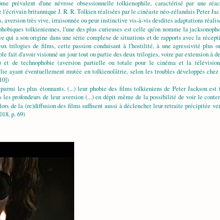
valent d'une névrose obsessionnelle tolkienophile, caractérisé par une réactio
'écrivain britannique J. R. R. Tolkien réalisées par le cinéaste néo-zélandais Peter Jack
 aversion très vive, irraisonnée ou peur instinctive vis-à-vis desdites adaptations réalis
hobiques tolkieniennes, l'une des plus curieuses est celle qu'on nomme la jacksonoph
e qui a son origine dans une série complexe de situations et de rapports avec la réceptio
 trilogies de films, cette passion conduisant à l'hostilité, à une agressivité plus 
ple fait d'avoir visionné un jour tout ou partie des deux trilogies, voire par extension 
l) et de technophobie (aversion partielle ou totale pour le cinéma et la télévision
ilie ayant éventuellement mutée en tolkienolâtrie, selon les troubles développés chez
10])
rmi les plus étonnants. (...) leur phobie des films tolkieniens de Peter Jackson est t
ans les profondeurs de leur aversion (...) en dépit même de la possibilité de voir le cont
rs de la (re)diffusion des films suffisent aussi à déclencher leur retraite précipitée ver
018, p. 69)