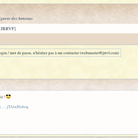
igneur des Anneaux
.
[JRRVF]
gin / mot de passe, n'hésitez pas à me contacter (webmaster@jrrvf.com)
ir !
mag … jTAlxHx6oq