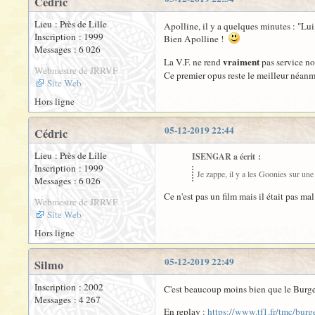
Cédric
Lieu : Près de Lille
Apolline, il y a quelques minutes : "Lui,
Inscription : 1999
Bien Apolline !
Messages : 6 026
vraiment
La V.F. ne rend
pas service no
Webmestre de JRRVF
Ce premier opus reste le meilleur néanm
Site Web
Hors ligne
05-12-2019 22:44
Cédric
Lieu : Près de Lille
ISENGAR a écrit :
Inscription : 1999
Je zappe, il y a les Goonies sur une
Messages : 6 026
Ce n'est pas un film mais il était pas ma
Webmestre de JRRVF
Site Web
Hors ligne
05-12-2019 22:49
Silmo
Inscription : 2002
C'est beaucoup moins bien que le Burger
Messages : 4 267
En replay :
https://www.tf1.fr/tmc/bur