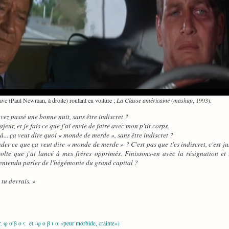
ve (Paul Newman, à droite) roulant en voiture ;
La Classe américaine
(
mashup
, 1993).
vez passé une bonne nuit, sans être indiscret ?
majeur, et je fais ce que j'ai envie de faire avec mon p'tit corps.
là... ça veut dire quoi « monde de merde », sans être indiscret ?
nder ce que ça veut dire « monde de merde » ? C'est pas que t'es indiscret, c'est j
olte que j'ai lancé à mes frères opprimés. Finissons-en avec la résignation et l'
à entendu parler de l'hégémonie du grand capital ?
 tu devrais.
»
 φ ο ́β ο ς et -φ ο β ι α «peur morbide, crainte»)