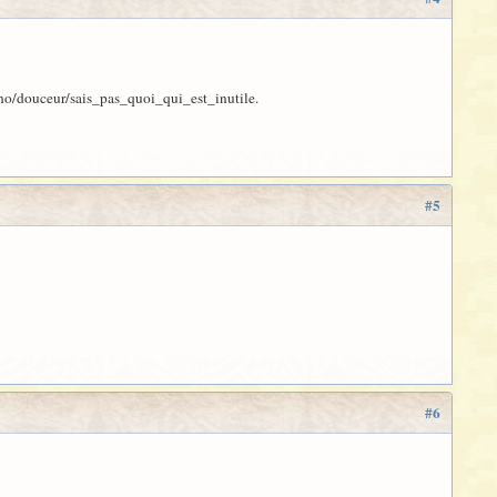
 écho/douceur/sais_pas_quoi_qui_est_inutile.
#5
#6