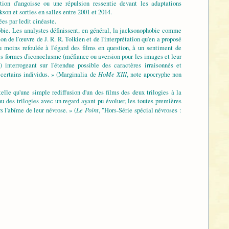
n d'angoisse ou une répulsion ressentie devant les adaptations
son et sorties en salles entre 2001 et 2014.
ées par ledit cinéaste.
obie. Les analystes définissent, en général, la jacksonophobie comme
n de l'œuvre de J. R. R. Tolkien et de l'interprétation qu'en a proposé
ou moins refoulée à l'égard des films en question, à un sentiment de
à des formes d'iconoclasme (méfiance ou aversion pour les images et leur
) interrogeant sur l'étendue possible des caractères irraisonnés et
HoMe XIII
 certains individus. » (Marginalia de
, note apocryphe non
elle qu'une simple rediffusion d'un des films des deux trilogies à la
enu des trilogies avec un regard ayant pu évoluer, les toutes premières
Le Point
s l'abîme de leur névrose. » (
, "Hors-Série spécial névroses :