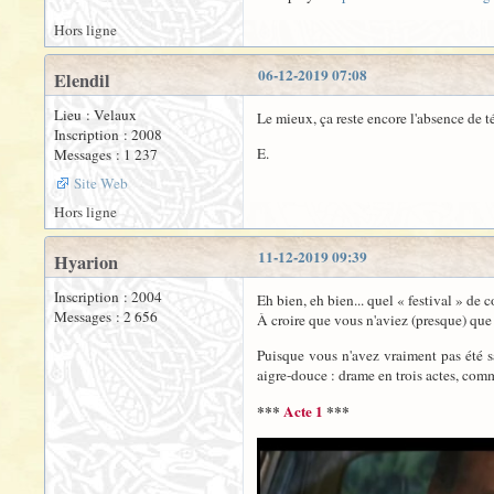
Hors ligne
06-12-2019 07:08
Elendil
Lieu : Velaux
Le mieux, ça reste encore l'absence de té
Inscription : 2008
E.
Messages : 1 237
Site Web
Hors ligne
11-12-2019 09:39
Hyarion
Inscription : 2004
Eh bien, eh bien... quel « festival » de
Messages : 2 656
À croire que vous n'aviez (presque) que c
Puisque vous n'avez vraiment pas été s
aigre-douce : drame en trois actes, comm
***
Acte 1
***