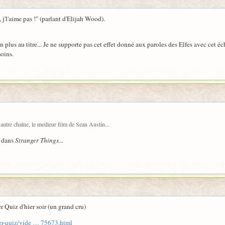
 j'l'aime pas !" (parlant d'Elijah Wood).
n plus au titre... Je ne supporte pas cet effet donné aux paroles des Elfes avec cet
oins.
 autre chaîne, le meilleur film de Sean Austin...
l dans
Stranger Things
...
 Quiz d'hier soir (un grand cru)
ger-quiz/vide … 75673.html