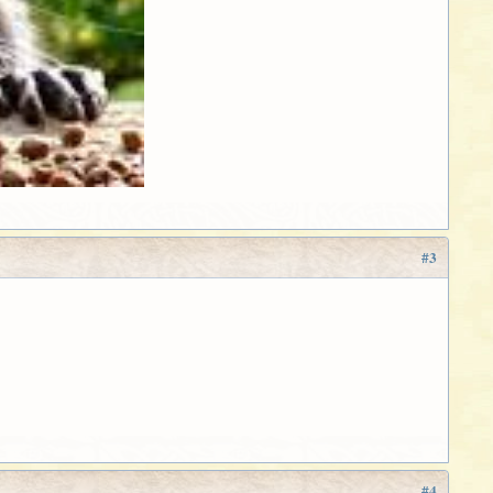
#3
#4