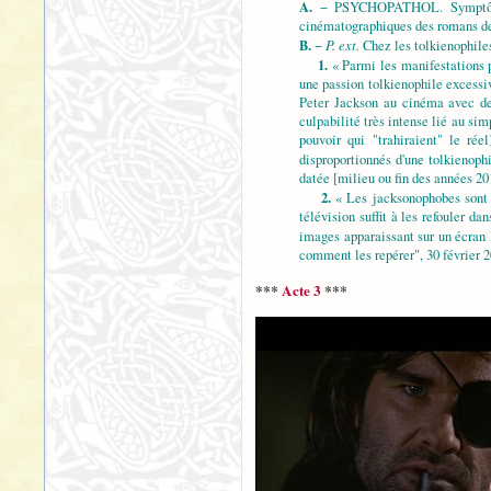
A.
− PSYCHOPATHOL. Symptôme pré
cinématographiques des romans de l
B.
P. ext.
−
Chez les tolkienophiles,
1.
« Parmi les manifestations p
une passion tolkienophile excessiv
Peter Jackson au cinéma avec deux
culpabilité très intense lié au sim
pouvoir qui "trahiraient" le rée
disproportionnés d'une tolkienoph
datée [milieu ou fin des années 20
2.
« Les jacksonophobes sont pa
télévision suffit à les refouler d
images apparaissant sur un écran lo
comment les repérer", 30 février 2
***
Acte 3
***