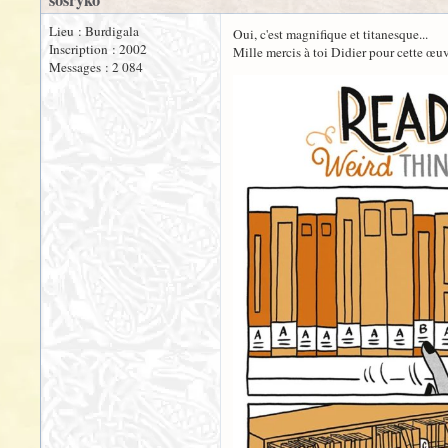
sosryko
Lieu : Burdigala
Oui, c'est magnifique et titanesque...
Inscription : 2002
Mille mercis à toi Didier pour cette œuvr
Messages : 2 084