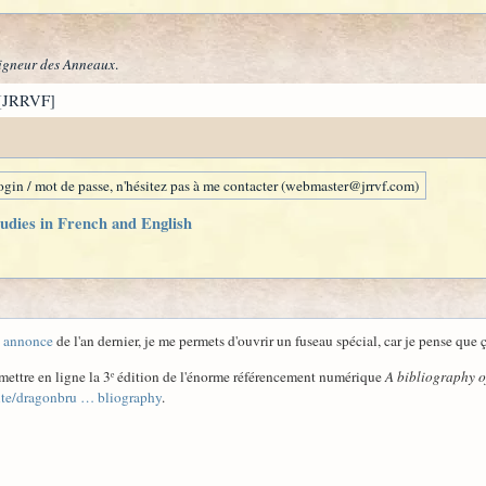
igneur des Anneaux
.
[JRRVF]
gin / mot de passe, n'hésitez pas à me contacter (webmaster@jrrvf.com)
tudies in French and English
e
annonce
de l'an dernier, je me permets d'ouvrir un fuseau spécial, car je pense que ça
 mettre en ligne la 3ᵉ édition de l'énorme référencement numérique
A bibliography o
site/dragonbru … bliography
.