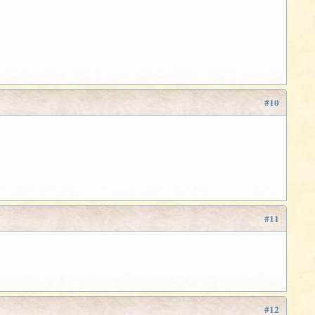
#10
#11
#12