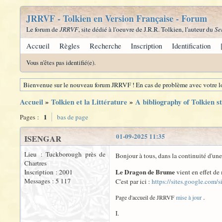
JRRVF - Tolkien en Version Française - Forum
Le forum de
JRRVF
, site dédié à l'oeuvre de J.R.R. Tolkien, l'auteur du
Se
Accueil
Règles
Recherche
Inscription
Identification
Vous n'êtes pas identifié(e).
Bienvenue sur le nouveau forum JRRVF ! En cas de problème avec votre lo
Accueil
»
Tolkien et la Littérature
»
A bibliography of Tolkien s
1
Pages :
bas de page
01-09-2025 11:35
ISENGAR
Lieu : Tuckborough près de
Bonjour à tous, dans la continuité d'un
Chartres
Le Dragon de Brume
Inscription : 2001
vient en effet de
Messages : 5 117
C'est par ici :
https://sites.google.com/
.
Page d'accueil de JRRVF
mise à jour
I.