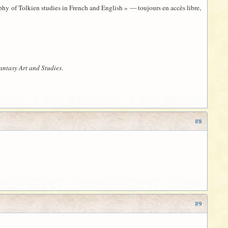
phy of Tolkien studies in French and English » — toujours en accès libre,
antasy Art and Studies
.
#8
#9