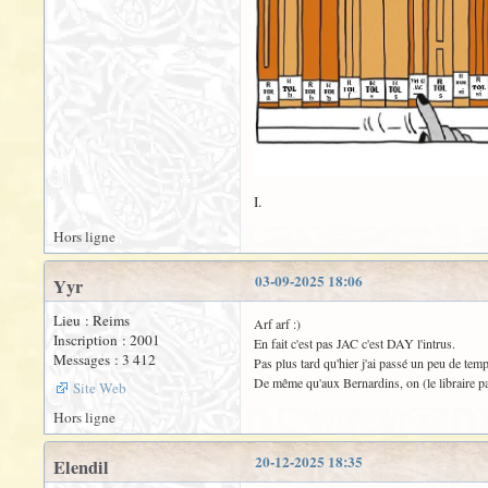
I.
Hors ligne
03-09-2025 18:06
Yyr
Lieu : Reims
Arf arf :)
Inscription : 2001
En fait c'est pas JAC c'est DAY l'intrus.
Messages : 3 412
Pas plus tard qu'hier j'ai passé un peu de te
De même qu'aux Bernardins, on (le libraire p
Site Web
Hors ligne
20-12-2025 18:35
Elendil