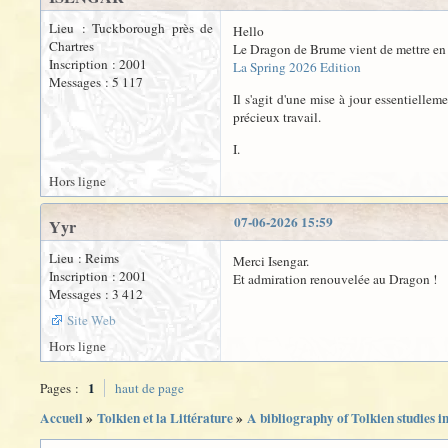
Lieu : Tuckborough près de
Hello
Chartres
Le Dragon de Brume vient de mettre en l
Inscription : 2001
La Spring 2026 Edition
Messages : 5 117
Il s'agit d'une mise à jour essentiellem
précieux travail.
I.
Hors ligne
07-06-2026 15:59
Yyr
Lieu : Reims
Merci Isengar.
Inscription : 2001
Et admiration renouvelée au Dragon !
Messages : 3 412
Site Web
Hors ligne
1
Pages :
haut de page
Accueil
»
Tolkien et la Littérature
»
A bibliography of Tolkien studies i