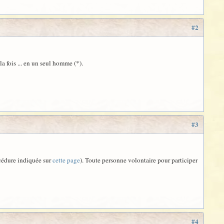
#2
a fois ... en un seul homme (*).
#3
cédure indiquée sur
cette page
). Toute personne volontaire pour participer
#4