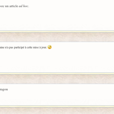
vec un article
ad hoc
.
ne n'a pas participé à cette mise à jour.
Dragon