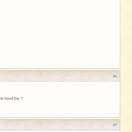
#6
s de David Day !!
#7