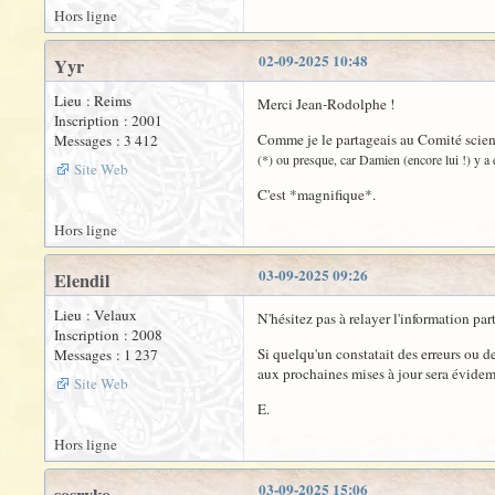
Hors ligne
02-09-2025 10:48
Yyr
Lieu : Reims
Merci Jean-Rodolphe !
Inscription : 2001
Comme je le partageais au Comité scienti
Messages : 3 412
(*) ou presque, car Damien (encore lui !) y a
Site Web
C'est *magnifique*.
Hors ligne
03-09-2025 09:26
Elendil
Lieu : Velaux
N'hésitez pas à relayer l'information part
Inscription : 2008
Si quelqu'un constatait des erreurs ou de
Messages : 1 237
aux prochaines mises à jour sera évide
Site Web
E.
Hors ligne
03-09-2025 15:06