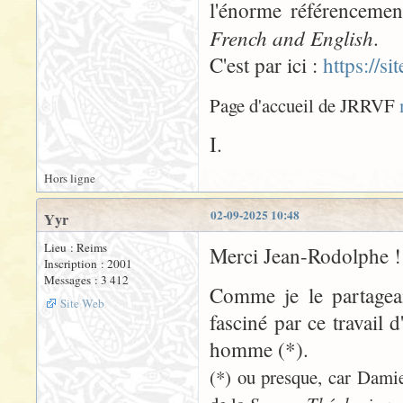
l'énorme référenceme
French and English
.
C'est par ici :
https://s
Page d'accueil de JRRVF
I.
Hors ligne
02-09-2025 10:48
Yyr
Lieu : Reims
Merci Jean-Rodolphe !
Inscription : 2001
Messages : 3 412
Comme je le partageai
Site Web
fasciné par ce travail 
homme (*).
(*) ou presque, car Damie