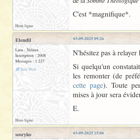
de la
Somme Théologique
C'est *magnifique*.
Hors ligne
03-09-2025 09:26
Elendil
Lieu : Velaux
N'hésitez pas à relayer 
Inscription : 2008
Messages : 1 237
Si quelqu'un constatai
Site Web
les remonter (de préf
cette page
). Toute pe
mises à jour sera évid
E.
Hors ligne
03-09-2025 15:06
sosryko