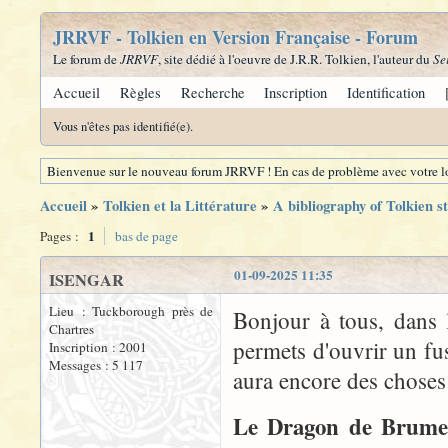
JRRVF - Tolkien en Version Française - Forum
Le forum de
JRRVF
, site dédié à l'oeuvre de J.R.R. Tolkien, l'auteur du
Se
Accueil
Règles
Recherche
Inscription
Identification
Vous n'êtes pas identifié(e).
Bienvenue sur le nouveau forum JRRVF ! En cas de problème avec votre lo
Accueil
»
Tolkien et la Littérature
»
A bibliography of Tolkien s
1
Pages :
bas de page
01-09-2025 11:35
ISENGAR
Lieu : Tuckborough près de
Bonjour à tous, dans 
Chartres
permets d'ouvrir un fus
Inscription : 2001
Messages : 5 117
aura encore des choses à
Le Dragon de Brum