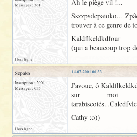
Ah le piège vil !...
Messages : 361
Sszzpsdcpaioko... Zpâ
trouver à ce genre de 
Kaldflkeldkdfour
(qui a beaucoup trop de
Hors ligne
14-07-2001 06:33
Szpako
Inscription : 2001
J'avoue, ô Kaldflkeldkd
Messages : 635
sur moi 
tarabiscotés...Caledfvlc
Cathy :o))
Hors ligne