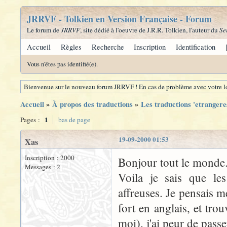
JRRVF - Tolkien en Version Française - Forum
Le forum de
JRRVF
, site dédié à l'oeuvre de J.R.R. Tolkien, l'auteur du
Se
Accueil
Règles
Recherche
Inscription
Identification
Vous n'êtes pas identifié(e).
Bienvenue sur le nouveau forum JRRVF ! En cas de problème avec votre lo
Accueil
»
À propos des traductions
»
Les traductions 'etrangere
1
Pages :
bas de page
19-09-2000 01:53
Xas
Inscription : 2000
Bonjour tout le monde
Messages : 2
Voila je sais que le
affreuses. Je pensais m
fort en anglais, et trou
moi), j'ai peur de pas