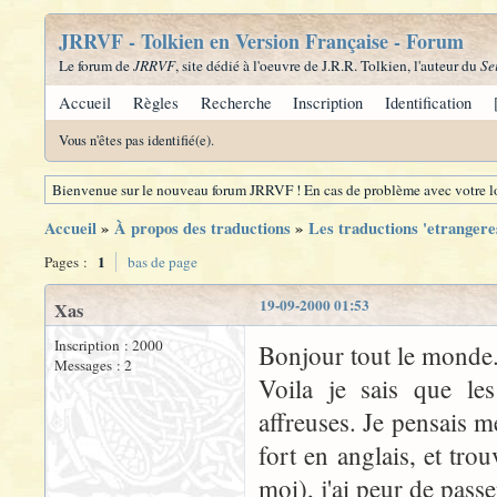
JRRVF - Tolkien en Version Française - Forum
Le forum de
JRRVF
, site dédié à l'oeuvre de J.R.R. Tolkien, l'auteur du
Se
Accueil
Règles
Recherche
Inscription
Identification
Vous n'êtes pas identifié(e).
Bienvenue sur le nouveau forum JRRVF ! En cas de problème avec votre lo
Accueil
»
À propos des traductions
»
Les traductions 'etrangere
1
Pages :
bas de page
19-09-2000 01:53
Xas
Inscription : 2000
Bonjour tout le monde
Messages : 2
Voila je sais que le
affreuses. Je pensais m
fort en anglais, et trou
moi), j'ai peur de pas