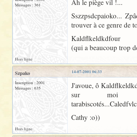
Ah le piège vil !...
Messages : 361
Sszzpsdcpaioko... Zpâ
trouver à ce genre de 
Kaldflkeldkdfour
(qui a beaucoup trop de
Hors ligne
14-07-2001 06:33
Szpako
Inscription : 2001
J'avoue, ô Kaldflkeldkd
Messages : 635
sur moi 
tarabiscotés...Caledfvlc
Cathy :o))
Hors ligne