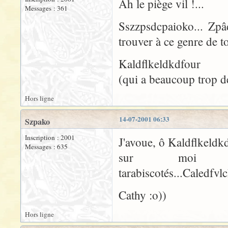
Ah le piège vil !...
Messages : 361
Sszzpsdcpaioko... Zpâ
trouver à ce genre de 
Kaldflkeldkdfour
(qui a beaucoup trop de
Hors ligne
14-07-2001 06:33
Szpako
Inscription : 2001
J'avoue, ô Kaldflkeldkd
Messages : 635
sur moi 
tarabiscotés...Caledfvlc
Cathy :o))
Hors ligne