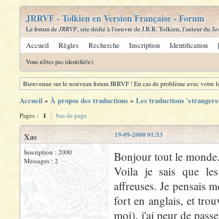
JRRVF - Tolkien en Version Française - Forum
Le forum de
JRRVF
, site dédié à l'oeuvre de J.R.R. Tolkien, l'auteur du
Se
Accueil
Règles
Recherche
Inscription
Identification
Vous n'êtes pas identifié(e).
Bienvenue sur le nouveau forum JRRVF ! En cas de problème avec votre lo
Accueil
»
À propos des traductions
»
Les traductions 'etrangere
1
Pages :
bas de page
19-09-2000 01:53
Xas
Inscription : 2000
Bonjour tout le monde
Messages : 2
Voila je sais que le
affreuses. Je pensais m
fort en anglais, et trou
moi), j'ai peur de pas