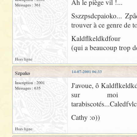
Ah le piège vil !...
Messages : 361
Sszzpsdcpaioko... Zpâ
trouver à ce genre de 
Kaldflkeldkdfour
(qui a beaucoup trop de
Hors ligne
14-07-2001 06:33
Szpako
Inscription : 2001
J'avoue, ô Kaldflkeldkd
Messages : 635
sur moi 
tarabiscotés...Caledfvlc
Cathy :o))
Hors ligne