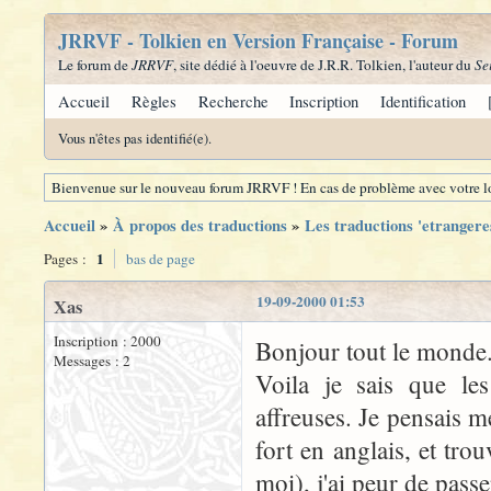
JRRVF - Tolkien en Version Française - Forum
Le forum de
JRRVF
, site dédié à l'oeuvre de J.R.R. Tolkien, l'auteur du
Se
Accueil
Règles
Recherche
Inscription
Identification
Vous n'êtes pas identifié(e).
Bienvenue sur le nouveau forum JRRVF ! En cas de problème avec votre lo
Accueil
»
À propos des traductions
»
Les traductions 'etrangere
1
Pages :
bas de page
19-09-2000 01:53
Xas
Inscription : 2000
Bonjour tout le monde
Messages : 2
Voila je sais que le
affreuses. Je pensais m
fort en anglais, et trou
moi), j'ai peur de pas