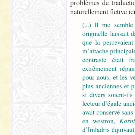
problèmes de traducti
naturellement fictive i
(...) Il me sembl
originelle laissait
que la percevaient
m’attache principale
contraste était f
extrêmement répand
pour nous, et les v
plus anciennes et p
si divers soient-il
lecteur d’égale anci
avait conservé san
en westron,
Karni
d’Imladris équivau