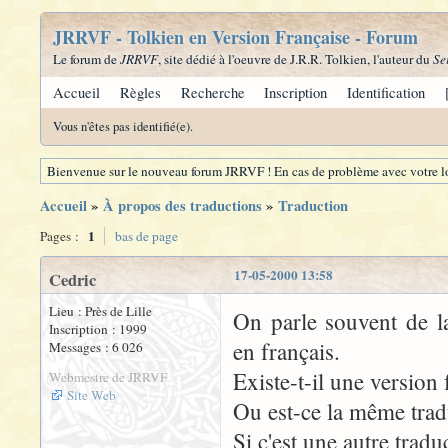
JRRVF - Tolkien en Version Française - Forum
Le forum de
JRRVF
, site dédié à l'oeuvre de J.R.R. Tolkien, l'auteur du
Se
Accueil
Règles
Recherche
Inscription
Identification
Vous n'êtes pas identifié(e).
Bienvenue sur le nouveau forum JRRVF ! En cas de problème avec votre lo
Accueil
»
À propos des traductions
»
Traduction
1
Pages :
bas de page
17-05-2000 13:58
Cedric
Lieu : Près de Lille
On parle souvent de 
Inscription : 1999
en français.
Messages : 6 026
Existe-t-il une version
Webmestre de JRRVF
Site Web
Ou est-ce la même tradu
Si c'est une autre tradu