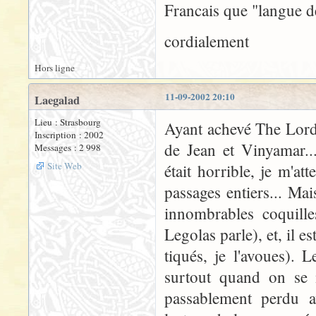
Francais que "langue d
cordialement
Hors ligne
11-09-2002 20:10
Laegalad
Lieu : Strasbourg
Ayant achevé The Lord o
Inscription : 2002
de Jean et Vinyamar..
Messages : 2 998
Site Web
était horrible, je m'a
passages entiers... Mai
innombrables coquille
Legolas parle), et, il e
tiqués, je l'avoues). 
surtout quand on se m
passablement perdu av