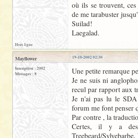
où ils se trouvent, ce
de me tarabuster jusqu'à
Suilad!
Laegalad.
Hors ligne
19-10-2002 02:30
Mayflower
Inscription : 2002
Une petite remarque pe
Messages : 8
Je ne suis ni anglopho
recul par rapport aux t
Je n'ai pas lu le SDA
forum me font penser q
Par contre , la traduc
Certes, il y a des
Treebeard/Sylvebarbe.