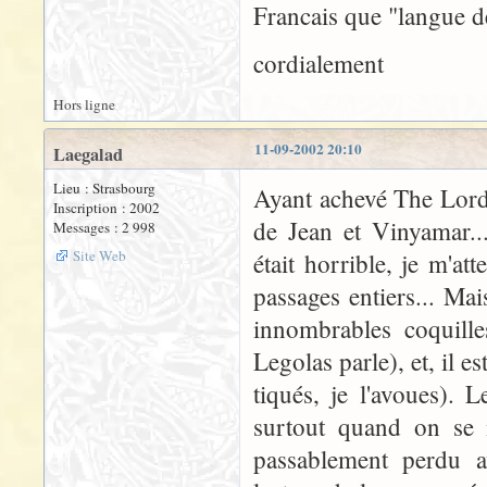
Francais que "langue d
cordialement
Hors ligne
11-09-2002 20:10
Laegalad
Lieu : Strasbourg
Ayant achevé The Lord o
Inscription : 2002
de Jean et Vinyamar..
Messages : 2 998
Site Web
était horrible, je m'a
passages entiers... Mai
innombrables coquille
Legolas parle), et, il e
tiqués, je l'avoues). 
surtout quand on se m
passablement perdu av