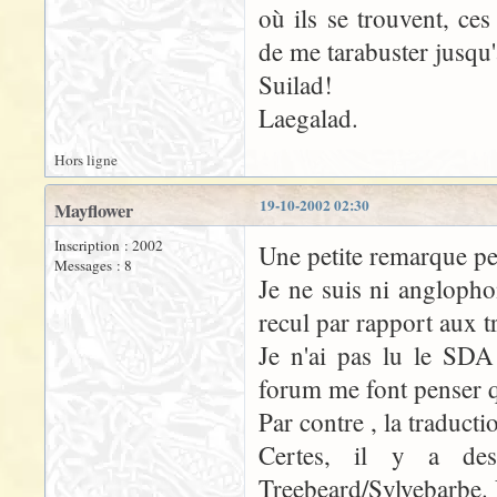
où ils se trouvent, ce
de me tarabuster jusqu'à
Suilad!
Laegalad.
Hors ligne
19-10-2002 02:30
Mayflower
Inscription : 2002
Une petite remarque pe
Messages : 8
Je ne suis ni anglopho
recul par rapport aux t
Je n'ai pas lu le SDA
forum me font penser q
Par contre , la traduc
Certes, il y a des
Treebeard/Sylvebarbe.