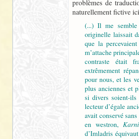
problèmes de traducti
naturellement fictive i
(...) Il me sembl
originelle laissait
que la percevaient
m’attache principale
contraste était f
extrêmement répand
pour nous, et les v
plus anciennes et p
si divers soient-il
lecteur d’égale anci
avait conservé san
en westron,
Karni
d’Imladris équivau