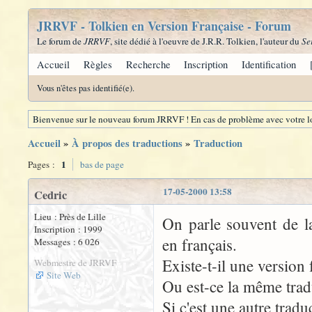
JRRVF - Tolkien en Version Française - Forum
Le forum de
JRRVF
, site dédié à l'oeuvre de J.R.R. Tolkien, l'auteur du
Se
Accueil
Règles
Recherche
Inscription
Identification
Vous n'êtes pas identifié(e).
Bienvenue sur le nouveau forum JRRVF ! En cas de problème avec votre lo
Accueil
»
À propos des traductions
»
Traduction
1
Pages :
bas de page
17-05-2000 13:58
Cedric
Lieu : Près de Lille
On parle souvent de 
Inscription : 1999
en français.
Messages : 6 026
Existe-t-il une version
Webmestre de JRRVF
Site Web
Ou est-ce la même tradu
Si c'est une autre tradu