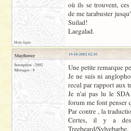
où ils se trouvent, ce
de me tarabuster jusqu'à
Suilad!
Laegalad.
Hors ligne
19-10-2002 02:30
Mayflower
Inscription : 2002
Une petite remarque pe
Messages : 8
Je ne suis ni anglopho
recul par rapport aux t
Je n'ai pas lu le SDA
forum me font penser q
Par contre , la traduc
Certes, il y a des
Treebeard/Sylvebarbe.