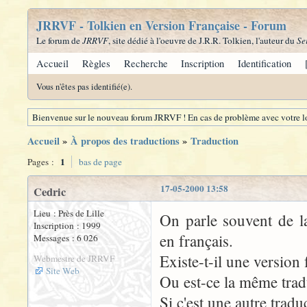
JRRVF - Tolkien en Version Française - Forum
Le forum de
JRRVF
, site dédié à l'oeuvre de J.R.R. Tolkien, l'auteur du
Se
Accueil
Règles
Recherche
Inscription
Identification
Vous n'êtes pas identifié(e).
Bienvenue sur le nouveau forum JRRVF ! En cas de problème avec votre lo
Accueil
»
À propos des traductions
»
Traduction
1
Pages :
bas de page
17-05-2000 13:58
Cedric
Lieu : Près de Lille
On parle souvent de 
Inscription : 1999
en français.
Messages : 6 026
Existe-t-il une version
Webmestre de JRRVF
Site Web
Ou est-ce la même tradu
Si c'est une autre tradu