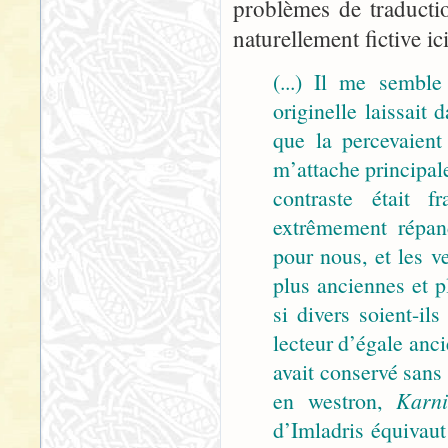
problèmes de traducti
naturellement fictive i
(...) Il me sembl
originelle laissait
que la percevaient
m’attache principale
contraste était f
extrêmement répand
pour nous, et les v
plus anciennes et p
si divers soient-il
lecteur d’égale anci
avait conservé san
en westron,
Karni
d’Imladris équivau