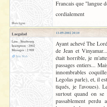
Francais que "langue d
cordialement
Hors ligne
11-09-2002 20:10
Laegalad
Lieu : Strasbourg
Ayant achevé The Lord o
Inscription : 2002
de Jean et Vinyamar..
Messages : 2 998
Site Web
était horrible, je m'a
passages entiers... Mai
innombrables coquille
Legolas parle), et, il e
tiqués, je l'avoues). 
surtout quand on se m
passablement perdu av