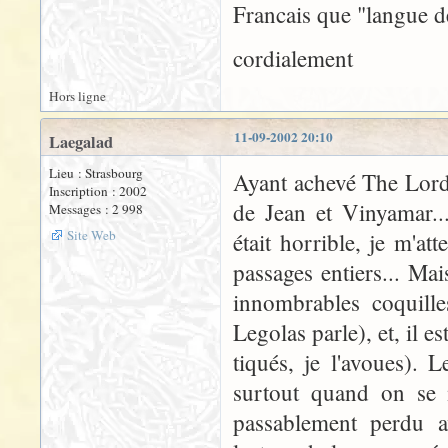
Francais que "langue d
cordialement
Hors ligne
11-09-2002 20:10
Laegalad
Lieu : Strasbourg
Ayant achevé The Lord o
Inscription : 2002
de Jean et Vinyamar..
Messages : 2 998
Site Web
était horrible, je m'a
passages entiers... Mai
innombrables coquille
Legolas parle), et, il e
tiqués, je l'avoues). 
surtout quand on se m
passablement perdu av