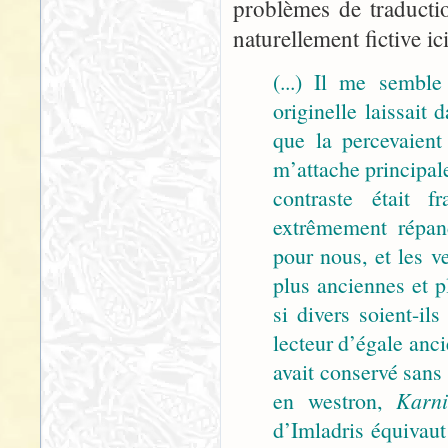
problèmes de traducti
naturellement fictive i
(...) Il me sembl
originelle laissait
que la percevaient
m’attache principale
contraste était f
extrêmement répand
pour nous, et les v
plus anciennes et p
si divers soient-il
lecteur d’égale anci
avait conservé san
en westron,
Karni
d’Imladris équivau