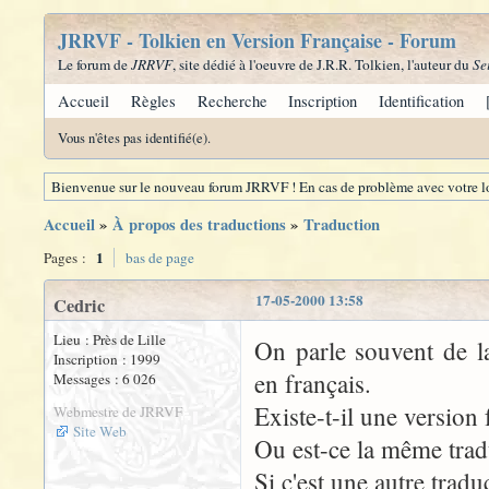
JRRVF - Tolkien en Version Française - Forum
Le forum de
JRRVF
, site dédié à l'oeuvre de J.R.R. Tolkien, l'auteur du
Se
Accueil
Règles
Recherche
Inscription
Identification
Vous n'êtes pas identifié(e).
Bienvenue sur le nouveau forum JRRVF ! En cas de problème avec votre lo
Accueil
»
À propos des traductions
»
Traduction
1
Pages :
bas de page
17-05-2000 13:58
Cedric
Lieu : Près de Lille
On parle souvent de 
Inscription : 1999
en français.
Messages : 6 026
Existe-t-il une version
Webmestre de JRRVF
Site Web
Ou est-ce la même tradu
Si c'est une autre tradu