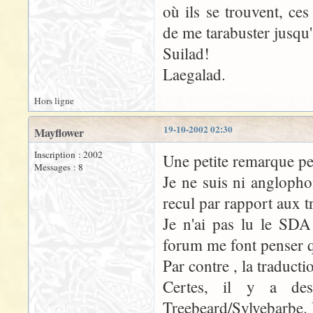
où ils se trouvent, ce
de me tarabuster jusqu'à
Suilad!
Laegalad.
Hors ligne
19-10-2002 02:30
Mayflower
Inscription : 2002
Une petite remarque pe
Messages : 8
Je ne suis ni anglopho
recul par rapport aux t
Je n'ai pas lu le SDA
forum me font penser q
Par contre , la traduc
Certes, il y a des
Treebeard/Sylvebarbe.