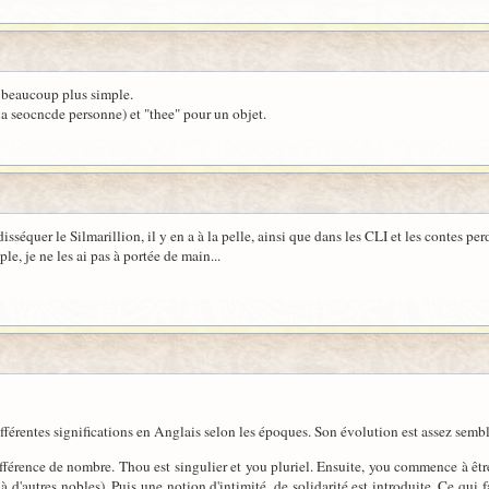
t beaucoup plus simple.
a seocncde personne) et "thee" pour un objet.
sséquer le Silmarillion, il y en a à la pelle, ainsi que dans les CLI et les contes perd
e, je ne les ai pas à portée de main...
différentes significations en Anglais selon les époques. Son évolution est assez se
ifférence de nombre. Thou est singulier et you pluriel. Ensuite, you commence à êtr
 à d'autres nobles). Puis une notion d'intimité, de solidarité est introduite. Ce qui