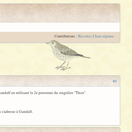
Contributions :
Récentes
|
Sans réponse
#1
Gandalf en utilisant la 2e personne du singulier "Thou".
 s'adresse à Gandalf.