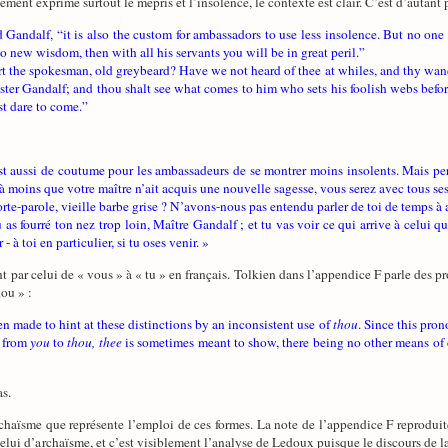
ment exprime surtout le mépris et l’insolence, le contexte est clair. C’est d’autant p
Gandalf, “it is also the custom for ambassadors to use less insolence. But no one 
 new wisdom, then with all his servants you will be in great peril.”
t the spokesman, old greybeard? Have we not heard of thee at whiles, and thy wande
aster Gandalf; and thou shalt see what comes to him who sets his foolish webs befor
dst dare to come.”
 est aussi de coutume pour les ambassadeurs de se montrer moins insolents. Mais p
 moins que votre maître n’ait acquis une nouvelle sagesse, vous serez avec tous ses 
orte-parole, vieille barbe grise ? N’avons-nous pas entendu parler de toi de temps à
u as fourré ton nez trop loin, Maître Gandalf ; et tu vas voir ce qui arrive à celui q
 à toi en particulier, si tu oses venir. »
t par celui de « vous » à « tu » en français. Tolkien dans l’appendice F parle des pro
hou » :
n made to hint at these distinctions by an inconsistent use of
thou
. Since this pro
e from
you
to
thou, thee
is sometimes meant to show, there being no other means of d
as.
l’archaïsme que représente l’emploi de ces formes. La note de l’appendice F reproduit
celui d’archaïsme, et c’est visiblement l’analyse de Ledoux puisque le discours de 