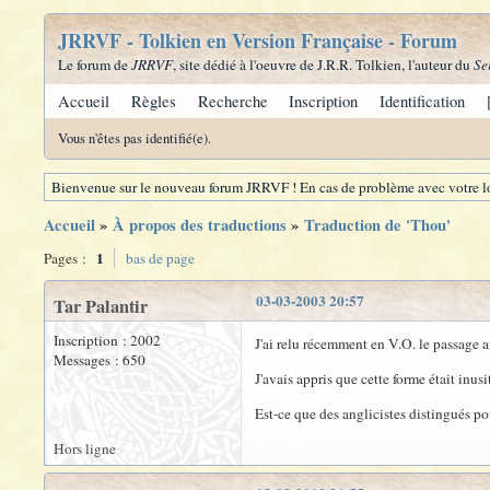
JRRVF - Tolkien en Version Française - Forum
Le forum de
JRRVF
, site dédié à l'oeuvre de J.R.R. Tolkien, l'auteur du
Se
Accueil
Règles
Recherche
Inscription
Identification
Vous n'êtes pas identifié(e).
Bienvenue sur le nouveau forum JRRVF ! En cas de problème avec votre lo
Accueil
»
À propos des traductions
»
Traduction de 'Thou'
1
Pages :
bas de page
03-03-2003 20:57
Tar Palantir
Inscription : 2002
J'ai relu récemment en V.O. le passage a
Messages : 650
J'avais appris que cette forme était inus
Est-ce que des anglicistes distingués p
Hors ligne