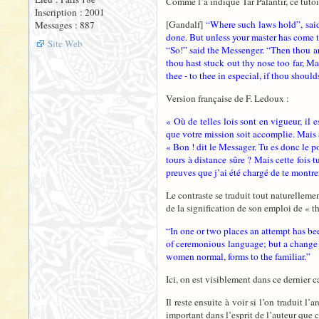
Comme l’a indiqué Tar Palantir, ce tutoie
Inscription : 2001
[Gandalf]
“Where such laws hold”, said 
Messages : 887
done. But unless your master has come to
Site Web
“So!” said the Messenger. “Then thou ar
thou hast stuck out thy nose too far, M
thee - to thee in especial, if thou shoul
Version française de F. Ledoux :
« Où de telles lois sont en vigueur, il
que votre mission soit accomplie. Mais à
« Bon ! dit le Messager. Tu es donc le p
tours à distance sûre ? Mais cette fois t
preuves que j’ai été chargé de te montrer -
Le contraste se traduit tout naturellemen
de la signification de son emploi de « t
“In one or two places an attempt has bee
of ceremonious language; but a chang
women normal, forms to the familiar.”
Ici, on est visiblement dans ce dernier c
Il reste ensuite à voir si l’on traduit 
important dans l’esprit de l’auteur que 