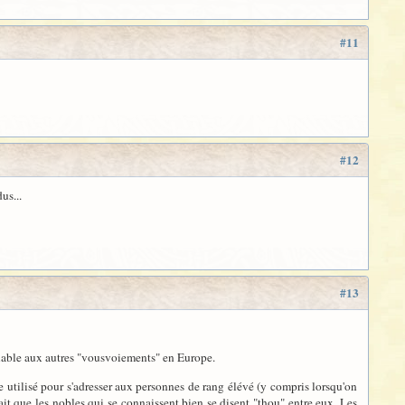
#11
#12
us...
#13
mblable aux autres "vousvoiements" en Europe.
e utilisé pour s'adresser aux personnes de rang élévé (y compris lorsqu'on
 fait que les nobles qui se connaissent bien se disent "thou" entre eux. Les