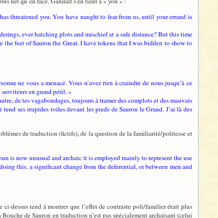
lus net qu’en face, Gandalf s’en tient à « you » :
has threatened you. You have naught to fear from us, until your errand is
rings, ever hatching plots and mischief at a safe distance? But this time
e the feet of Sauron the Great. I have tokens that I was bidden to show to
ersonne ne vous a menacé. Vous n’avez rien à craindre de nous jusqu’à ce
serviteurs en grand péril. »
 autre, de tes vagabondages, toujours à tramer des complots et des mauvais
ui tend ses stupides toiles devant les pieds de Sauron le Grand. J’ai là des
blèmes de traduction (fictifs), de la question de la familiarité/politesse et
noun is now unusual and archaic it is employed mainly to represent the use
oing this, a significant change from the deferential, or between men and
e ci-dessus tend à montrer que l’effet de contraste poli/familier était plus
la Bouche de Sauron en traduction n’est pas spécialement archaïsant (celui