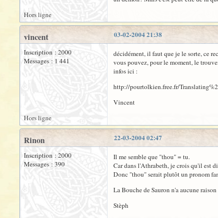
Hors ligne
03-02-2004 21:38
vincent
Inscription : 2000
décidément, il faut que je le sorte, ce r
Messages : 1 441
vous pouvez, pour le moment, le trouver
infos ici :
http://pourtolkien.free.fr/Translating%
Vincent
Hors ligne
22-03-2004 02:47
Rinon
Inscription : 2000
Il me semble que "thou" = tu.
Messages : 390
Car dans l'Athrabeth, je crois qu'il est d
Donc "thou" serait plutôt un pronom fam
La Bouche de Sauron n'a aucune raison de
Stèph