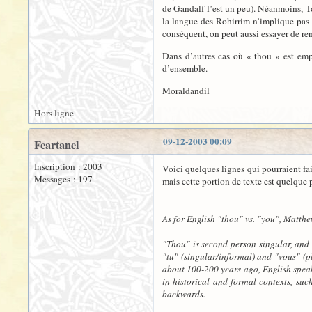
de Gandalf l’est un peu). Néanmoins, Tol
la langue des Rohirrim n’implique pas 
conséquent, on peut aussi essayer de re
Dans d’autres cas où « thou » est empl
d’ensemble.
Moraldandil
Hors ligne
09-12-2003 00:09
Feartanel
Inscription : 2003
Voici quelques lignes qui pourraient fa
Messages : 197
mais cette portion de texte est quelque p
As for English "thou" vs. "you", Matthe
"Thou" is second person singular, and 
"tu" (singular/informal) and "vous" (pl
about 100-200 years ago, English speake
in historical and formal contexts, suc
backwards.