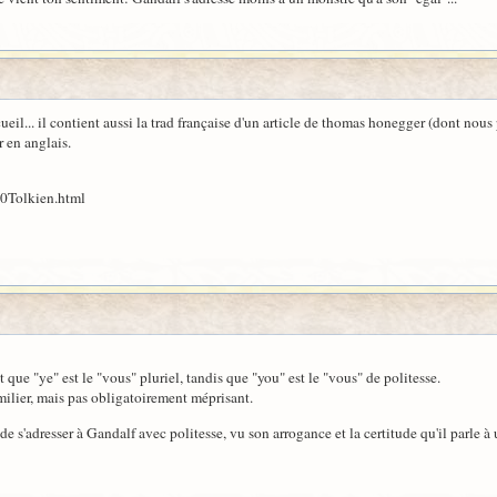
ecueil... il contient aussi la trad française d'un article de thomas honegger (dont nous
 en anglais.
20Tolkien.html
it que "ye" est le "vous" pluriel, tandis que "you" est le "vous" de politesse.
ilier, mais pas obligatoirement méprisant.
 s'adresser à Gandalf avec politesse, vu son arrogance et la certitude qu'il parle à 