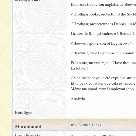
Dans une traduction anglaise de Beowulf 
-"Hrothgar spoke, protector of the Scyld
-"Hrothgar, protecteur des Danois, lui 
Là, c'est le Roi qui s'adresse à Beowulf.
-"Beowulf spoke, son of Ecgtheow: "(...)
-"Beowulf, fils d'Ecgtheow, lui répondit: 
Et la suite, un vrai régal: "Have thou, as
La totale!!
Cela illustre ce qui a été expliqué sur l
Et tu peux constater que cela est encore
Même ma grand-mère l'employait (non, no
Aredwin.
Hors ligne
05-03-2003 12:33
Moraldandil
Lieu : Paris 18e