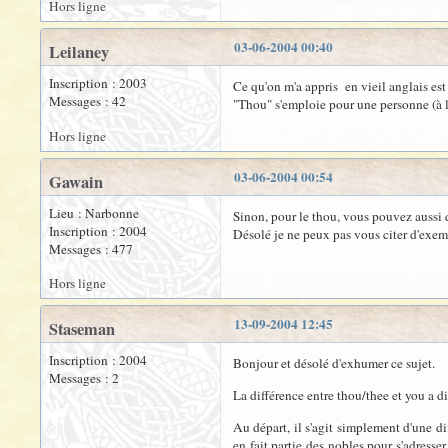
Hors ligne
03-06-2004 00:40
Leilaney
Inscription : 2003
Ce qu'on m'a appris en vieil anglais es
Messages : 42
"Thou" s'emploie pour une personne (à l
Hors ligne
03-06-2004 00:54
Gawain
Lieu : Narbonne
Sinon, pour le thou, vous pouvez aussi di
Inscription : 2004
Désolé je ne peux pas vous citer d'exempl
Messages : 477
Hors ligne
13-09-2004 12:45
Staseman
Inscription : 2004
Bonjour et désolé d'exhumer ce sujet.
Messages : 2
La différence entre thou/thee et you a 
Au départ, il s'agit simplement d'une d
en fait partie des nobles pour s'adresser