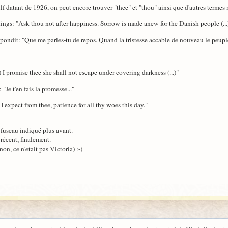
datant de 1926, on peut encore trouver "thee" et "thou" ainsi que d'autres termes n
ings: "Ask thou not after happiness. Sorrow is made anew for the Danish people (...
répondit: "Que me parles-tu de repos. Quand la tristesse accable de nouveau le peup
 I promise thee she shall not escape under covering darkness (...)"
"Je t'en fais la promesse..."
 I expect from thee, patience for all thy woes this day."
e fuseau indiqué plus avant.
 récent, finalement.
n, ce n'etait pas Victoria) :-)