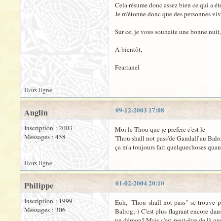
Cela résume donc assez bien ce qui a été 
Je m'étonne donc que des personnes vi
Sur ce, je vous souhaite une bonne nuit,
A bientôt,
Feartanel
Hors ligne
09-12-2003 17:08
Anglin
Inscription : 2003
Moi le Thou que je prefere c'est le
Messages : 458
'Thou shall not pass'de Gandalf au Balr
ça m'a toujours fait quelquechoses quand 
Hors ligne
01-02-2004 20:10
Philippe
Inscription : 1999
Euh, "Thou shall not pass" se trouve p
Messages : 306
Balrog;-) C'est plus flagrant encore dan
un démon? Mais c'est peut-être de là que