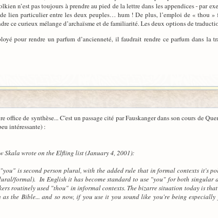
kien n’est pas toujours à prendre au pied de la lettre dans les appendices - par ex
de lien particulier entre les deux peuples… hum ! De plus, l’emploi de « thou » f
ndre ce curieux mélange d’archaïsme et de familiarité. Les deux options de traducti
oyé pour rendre un parfum d’ancienneté, il faudrait rendre ce parfum dans la trad
ire office de synthèse... C'est un passage cité par Fauskanger dans son cours de Qu
eu intéressante) :
w Skala wrote on the Elfling list (January 4, 2001):
"you" is second person plural, with the added rule that in formal contexts it's p
ural/formal). In English it has become standard to use "you" for both singular an
rs routinely used "thou" in informal contexts. The bizarre situation today is that
h as the Bible... and so now, if you use it you sound like you're being especiall