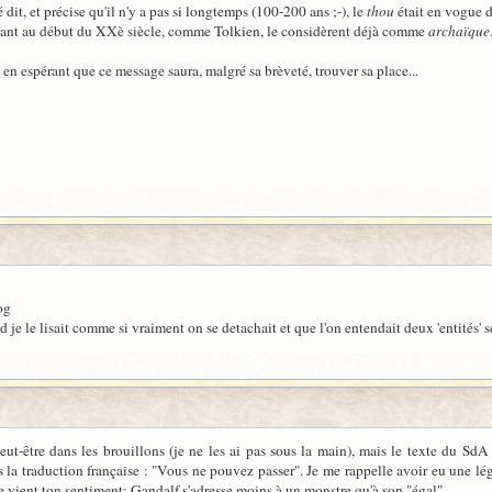
dit, et précise qu'il n'y a pas si longtemps (100-200 ans ;-), le
thou
était en vogue d
vant au début du XXè siècle, comme Tolkien, le considèrent déjà comme
archaïque
 en espérant que ce message saura, malgré sa brèveté, trouver sa place...
og
je le lisait comme si vraiment on se detachait et que l'on entendait deux 'entités' se
eut-être dans les brouillons (je ne les ai pas sous la main), mais le texte du 
s la traduction française : "Vous ne pouvez passer". Je me rappelle avoir eu une lé
 vient ton sentiment: Gandalf s'adresse moins à un monstre qu'à son "égal"...