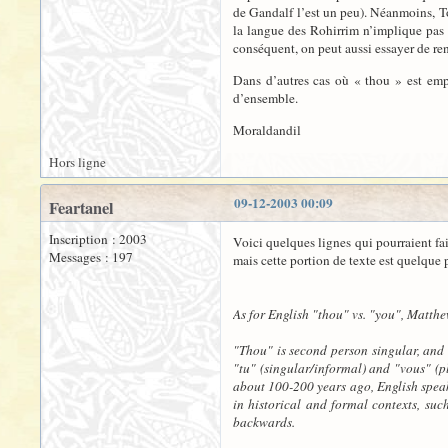
de Gandalf l’est un peu). Néanmoins, Tol
la langue des Rohirrim n’implique pas 
conséquent, on peut aussi essayer de re
Dans d’autres cas où « thou » est empl
d’ensemble.
Moraldandil
Hors ligne
09-12-2003 00:09
Feartanel
Inscription : 2003
Voici quelques lignes qui pourraient fa
Messages : 197
mais cette portion de texte est quelque p
As for English "thou" vs. "you", Matthe
"Thou" is second person singular, and 
"tu" (singular/informal) and "vous" (pl
about 100-200 years ago, English speake
in historical and formal contexts, suc
backwards.