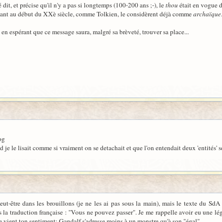
dit, et précise qu'il n'y a pas si longtemps (100-200 ans ;-), le
thou
était en vogue d
vant au début du XXè siècle, comme Tolkien, le considèrent déjà comme
archaïque
 en espérant que ce message saura, malgré sa brèveté, trouver sa place...
og
je le lisait comme si vraiment on se detachait et que l'on entendait deux 'entités' se
eut-être dans les brouillons (je ne les ai pas sous la main), mais le texte du 
s la traduction française : "Vous ne pouvez passer". Je me rappelle avoir eu une lé
 vient ton sentiment: Gandalf s'adresse moins à un monstre qu'à son "égal"...