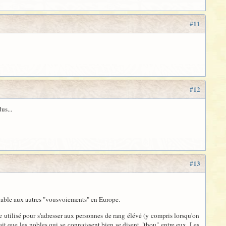
#11
#12
us...
#13
mblable aux autres "vousvoiements" en Europe.
e utilisé pour s'adresser aux personnes de rang élévé (y compris lorsqu'on
 fait que les nobles qui se connaissent bien se disent "thou" entre eux. Les