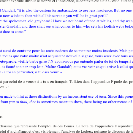
ment exprime surtout le mépris et l’insolence, le contexte est clair. C’est d’autant p
Gandalf, “it is also the custom for ambassadors to use less insolence. But no one 
 new wisdom, then with all his servants you will be in great peril.”
t the spokesman, old greybeard? Have we not heard of thee at whiles, and thy wande
aster Gandalf; and thou shalt see what comes to him who sets his foolish webs befor
dst dare to come.”
 est aussi de coutume pour les ambassadeurs de se montrer moins insolents. Mais p
 moins que votre maître n’ait acquis une nouvelle sagesse, vous serez avec tous ses 
orte-parole, vieille barbe grise ? N’avons-nous pas entendu parler de toi de temps à
u as fourré ton nez trop loin, Maître Gandalf ; et tu vas voir ce qui arrive à celui q
 à toi en particulier, si tu oses venir. »
t par celui de « vous » à « tu » en français. Tolkien dans l’appendice F parle des pro
hou » :
n made to hint at these distinctions by an inconsistent use of
thou
. Since this pro
e from
you
to
thou, thee
is sometimes meant to show, there being no other means of d
as.
l’archaïsme que représente l’emploi de ces formes. La note de l’appendice F reproduit
celui d’archaïsme, et c’est visiblement l’analyse de Ledoux puisque le discours de 