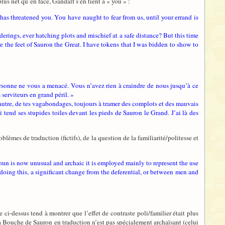
lus net qu’en face, Gandalf s’en tient à « you » :
has threatened you. You have naught to fear from us, until your errand is
rings, ever hatching plots and mischief at a safe distance? But this time
e the feet of Sauron the Great. I have tokens that I was bidden to show to
ersonne ne vous a menacé. Vous n’avez rien à craindre de nous jusqu’à ce
serviteurs en grand péril. »
 autre, de tes vagabondages, toujours à tramer des complots et des mauvais
ui tend ses stupides toiles devant les pieds de Sauron le Grand. J’ai là des
blèmes de traduction (fictifs), de la question de la familiarité/politesse et
noun is now unusual and archaic it is employed mainly to represent the use
oing this, a significant change from the deferential, or between men and
e ci-dessus tend à montrer que l’effet de contraste poli/familier était plus
la Bouche de Sauron en traduction n’est pas spécialement archaïsant (celui