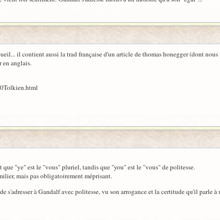
ecueil... il contient aussi la trad française d'un article de thomas honegger (dont nous
 en anglais.
20Tolkien.html
it que "ye" est le "vous" pluriel, tandis que "you" est le "vous" de politesse.
ilier, mais pas obligatoirement méprisant.
 s'adresser à Gandalf avec politesse, vu son arrogance et la certitude qu'il parle à 