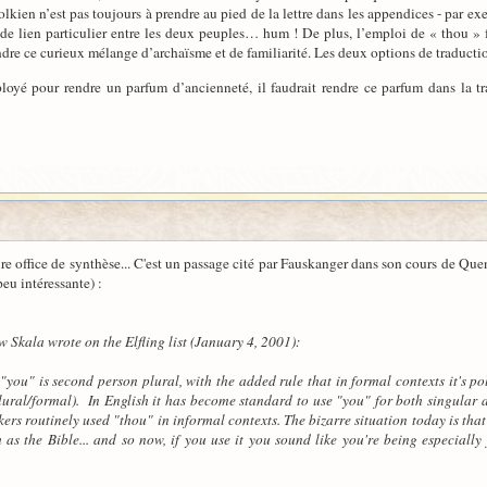
kien n’est pas toujours à prendre au pied de la lettre dans les appendices - par ex
de lien particulier entre les deux peuples… hum ! De plus, l’emploi de « thou » f
ndre ce curieux mélange d’archaïsme et de familiarité. Les deux options de traducti
oyé pour rendre un parfum d’ancienneté, il faudrait rendre ce parfum dans la trad
ire office de synthèse... C'est un passage cité par Fauskanger dans son cours de Qu
eu intéressante) :
w Skala wrote on the Elfling list (January 4, 2001):
"you" is second person plural, with the added rule that in formal contexts it's p
ural/formal). In English it has become standard to use "you" for both singular an
rs routinely used "thou" in informal contexts. The bizarre situation today is that
h as the Bible... and so now, if you use it you sound like you're being especiall