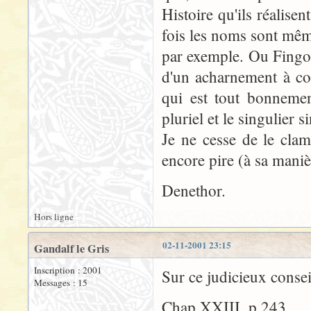
Histoire qu'ils réalise
fois les noms sont mê
par exemple. Ou Fingolfi
d'un acharnement à con
qui est tout bonnemen
pluriel et le singulier s
Je ne cesse de le clame
encore pire (à sa mani
Denethor.
Hors ligne
02-11-2001 23:15
Gandalf le Gris
Inscription : 2001
Sur ce judicieux consei
Messages : 15
Chap XXIII, p.243