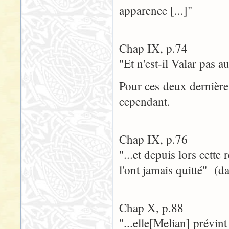
apparence [...]"
Chap IX, p.74
"Et n'est-il Valar pas a
Pour ces deux dernière
cependant.
Chap IX, p.76
"...et depuis lors cett
l'ont jamais quitté" (
Chap X, p.88
"...elle[Melian] prévin