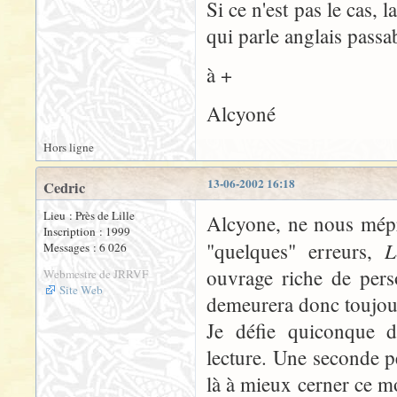
Si ce n'est pas le cas, 
qui parle anglais passa
à +
Alcyoné
Hors ligne
13-06-2002 16:18
Cedric
Lieu : Près de Lille
Alcyone, ne nous mépr
Inscription : 1999
L
"quelques" erreurs,
Messages : 6 026
ouvrage riche de pers
Webmestre de JRRVF
Site Web
demeurera donc toujours
Je défie quiconque d
lecture. Une seconde p
là à mieux cerner ce m