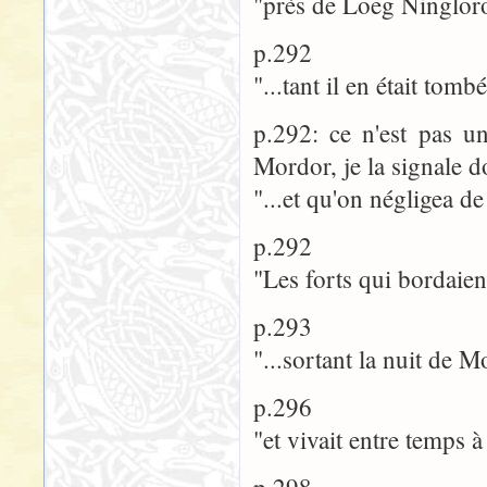
"près de Loeg Ningloron
p.292
"...tant il en était tom
p.292: ce n'est pas un
Mordor, je la signale d
"...et qu'on négligea d
p.292
"Les forts qui bordaie
p.293
"...sortant la nuit de 
p.296
"et vivait entre temps 