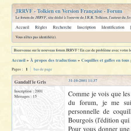
JRRVF - Tolkien en Version Française - Forum
Le forum de
JRRVF
, site dédié à l'oeuvre de J.R.R. Tolkien, l'auteur du
Se
Accueil
Règles
Recherche
Inscription
Identification
Vous n'êtes pas identifié(e).
Bienvenue sur le nouveau forum JRRVF ! En cas de problème avec votre lo
Accueil
»
À propos des traductions
»
Coquilles et gaffes en tous
1
Pages :
bas de page
31-10-2001 11:37
Gandalf le Gris
Inscription : 2001
Comme je vois que les 
Messages : 15
du forum, je me suis
personnelle de coquil
Bourgois (l'édition qu
Pour vous donner une i