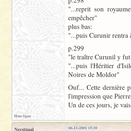
p.298
"...reprit son royaum
empêcher"
plus bas:
"...puis Curunir rentra 
p.299
"le traître Curunil y fut
"...puis l'Héritier d'I
Noires de Moldor"
Ouf... Cette dernière p
l'impression que Pierre
Un de ces jours, je vais
Hors ligne
06-11-2001 15:30
Necsipaal