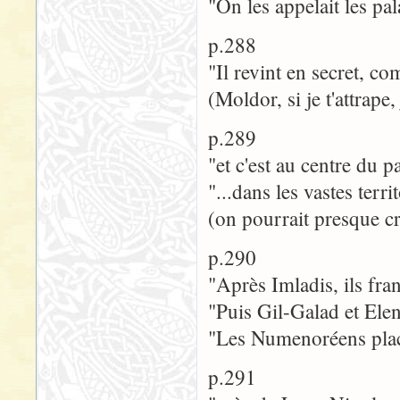
"On les appelait les pala
p.288
"Il revint en secret, 
(Moldor, si je t'attrape,
p.289
"et c'est au centre du 
"...dans les vastes terr
(on pourrait presque cro
p.290
"Après Imladis, ils fr
"Puis Gil-Galad et Elen
"Les Numenoréens plac
p.291