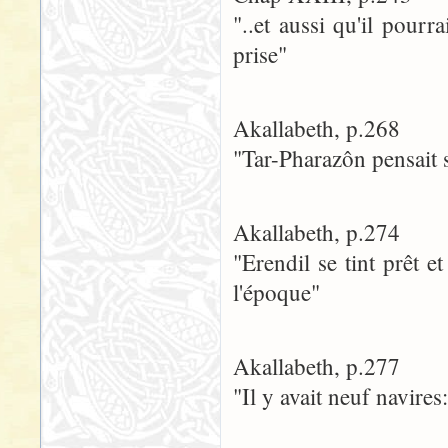
"..et aussi qu'il pourr
prise"
Akallabeth, p.268
"Tar-Pharazôn pensait 
Akallabeth, p.274
"Erendil se tint prêt e
l'époque"
Akallabeth, p.277
"Il y avait neuf navires