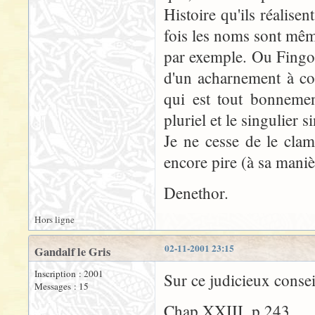
Histoire qu'ils réalise
fois les noms sont mê
par exemple. Ou Fingolfi
d'un acharnement à con
qui est tout bonnemen
pluriel et le singulier s
Je ne cesse de le clame
encore pire (à sa mani
Denethor.
Hors ligne
02-11-2001 23:15
Gandalf le Gris
Inscription : 2001
Sur ce judicieux consei
Messages : 15
Chap XXIII, p.243