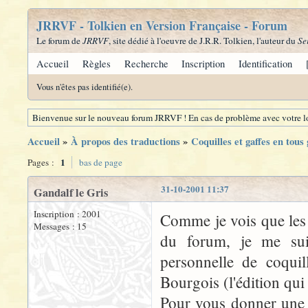
JRRVF - Tolkien en Version Française - Forum
Le forum de
JRRVF
, site dédié à l'oeuvre de J.R.R. Tolkien, l'auteur du
Se
Accueil
Règles
Recherche
Inscription
Identification
Vous n'êtes pas identifié(e).
Bienvenue sur le nouveau forum JRRVF ! En cas de problème avec votre lo
Accueil
»
À propos des traductions
»
Coquilles et gaffes en tous
1
Pages :
bas de page
31-10-2001 11:37
Gandalf le Gris
Inscription : 2001
Comme je vois que les 
Messages : 15
du forum, je me suis
personnelle de coquil
Bourgois (l'édition qu
Pour vous donner une i