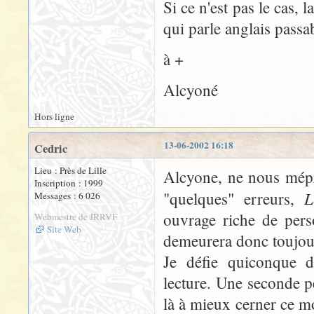
Si ce n'est pas le cas, 
qui parle anglais passa
à +
Alcyoné
Hors ligne
13-06-2002 16:18
Cedric
Lieu : Près de Lille
Alcyone, ne nous mépr
Inscription : 1999
L
"quelques" erreurs,
Messages : 6 026
ouvrage riche de pers
Webmestre de JRRVF
Site Web
demeurera donc toujours
Je défie quiconque d
lecture. Une seconde p
là à mieux cerner ce m