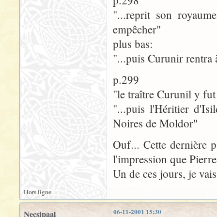
p.298
"...reprit son royaum
empêcher"
plus bas:
"...puis Curunir rentra 
p.299
"le traître Curunil y fut
"...puis l'Héritier d'I
Noires de Moldor"
Ouf... Cette dernière p
l'impression que Pierre
Un de ces jours, je vais
Hors ligne
06-11-2001 15:30
Necsipaal