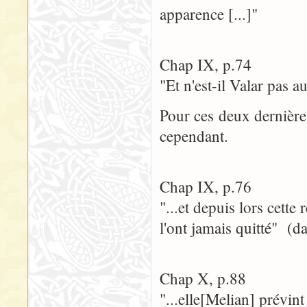
apparence [...]"
Chap IX, p.74
"Et n'est-il Valar pas a
Pour ces deux dernière
cependant.
Chap IX, p.76
"...et depuis lors cett
l'ont jamais quitté" (
Chap X, p.88
"...elle[Melian] prévin