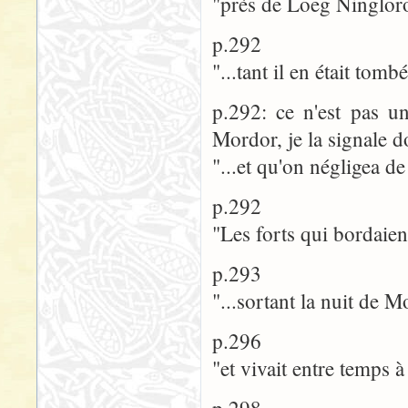
"près de Loeg Ningloron
p.292
"...tant il en était tom
p.292: ce n'est pas un
Mordor, je la signale d
"...et qu'on négligea d
p.292
"Les forts qui bordaie
p.293
"...sortant la nuit de 
p.296
"et vivait entre temps 