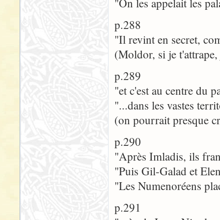
"On les appelait les pala
p.288
"Il revint en secret, 
(Moldor, si je t'attrape,
p.289
"et c'est au centre du 
"...dans les vastes terr
(on pourrait presque cro
p.290
"Après Imladis, ils fr
"Puis Gil-Galad et Elen
"Les Numenoréens plac
p.291