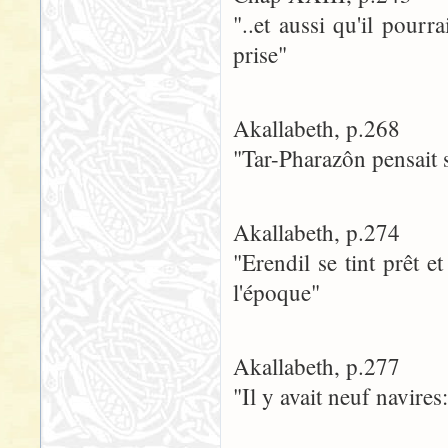
"..et aussi qu'il pourr
prise"
Akallabeth, p.268
"Tar-Pharazôn pensait 
Akallabeth, p.274
"Erendil se tint prêt e
l'époque"
Akallabeth, p.277
"Il y avait neuf navires