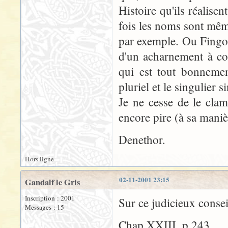
Histoire qu'ils réalise
fois les noms sont mê
par exemple. Ou Fingolfi
d'un acharnement à con
qui est tout bonnemen
pluriel et le singulier s
Je ne cesse de le clame
encore pire (à sa mani
Denethor.
Hors ligne
02-11-2001 23:15
Gandalf le Gris
Inscription : 2001
Sur ce judicieux consei
Messages : 15
Chap XXIII, p.243