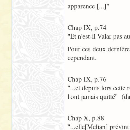
apparence [...]"
Chap IX, p.74
"Et n'est-il Valar pas a
Pour ces deux dernière
cependant.
Chap IX, p.76
"...et depuis lors cett
l'ont jamais quitté" (
Chap X, p.88
"...elle[Melian] prévin