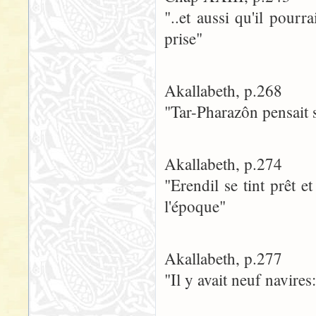
"..et aussi qu'il pourr
prise"
Akallabeth, p.268
"Tar-Pharazôn pensait 
Akallabeth, p.274
"Erendil se tint prêt e
l'époque"
Akallabeth, p.277
"Il y avait neuf navires