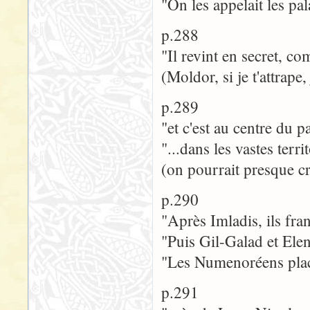
"On les appelait les pala
p.288
"Il revint en secret, 
(Moldor, si je t'attrape,
p.289
"et c'est au centre du 
"...dans les vastes terr
(on pourrait presque cro
p.290
"Après Imladis, ils fr
"Puis Gil-Galad et Elen
"Les Numenoréens plac
p.291