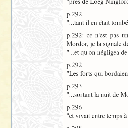
"près de Loeg Ningloron
p.292
"...tant il en était tom
p.292: ce n'est pas un
Mordor, je la signale d
"...et qu'on négligea d
p.292
"Les forts qui bordaie
p.293
"...sortant la nuit de 
p.296
"et vivait entre temps 