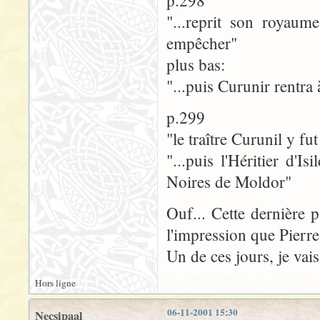
p.298
"...reprit son royaum
empêcher"
plus bas:
"...puis Curunir rentra 
p.299
"le traître Curunil y fut
"...puis l'Héritier d'I
Noires de Moldor"
Ouf... Cette dernière p
l'impression que Pierre
Un de ces jours, je vais
Hors ligne
06-11-2001 15:30
Necsipaal