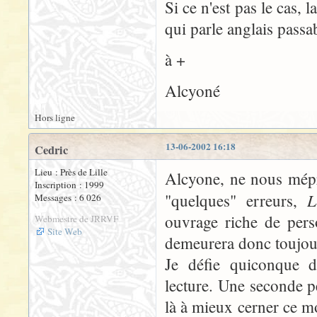
Si ce n'est pas le cas, 
qui parle anglais passa
à +
Alcyoné
Hors ligne
13-06-2002 16:18
Cedric
Lieu : Près de Lille
Alcyone, ne nous mépr
Inscription : 1999
L
"quelques" erreurs,
Messages : 6 026
ouvrage riche de pers
Webmestre de JRRVF
Site Web
demeurera donc toujours
Je défie quiconque d
lecture. Une seconde p
là à mieux cerner ce m