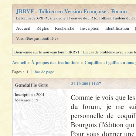
JRRVF - Tolkien en Version Française - Forum
Le forum de
JRRVF
, site dédié à l'oeuvre de J.R.R. Tolkien, l'auteur du
Se
Accueil
Règles
Recherche
Inscription
Identification
Vous n'êtes pas identifié(e).
Bienvenue sur le nouveau forum JRRVF ! En cas de problème avec votre lo
Accueil
»
À propos des traductions
»
Coquilles et gaffes en tous
1
Pages :
bas de page
31-10-2001 11:37
Gandalf le Gris
Inscription : 2001
Comme je vois que les 
Messages : 15
du forum, je me suis
personnelle de coquil
Bourgois (l'édition qu
Pour vous donner une i