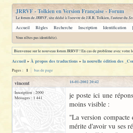
JRRVF - Tolkien en Version Française - Forum
Le forum de
JRRVF
, site dédié à l'oeuvre de J.R.R. Tolkien, l'auteur du
Se
Accueil
Règles
Recherche
Inscription
Identification
Vous n'êtes pas identifié(e).
Bienvenue sur le nouveau forum JRRVF ! En cas de problème avec votre lo
Accueil
»
À propos des traductions
»
la nouvelle édition des _C
1
Pages :
bas de page
16-01-2002 20:42
vincent
Inscription : 2000
je poste ici une répons
Messages : 1 441
moins visible :
"La version compacte d
mérite d'avoir vu ses 