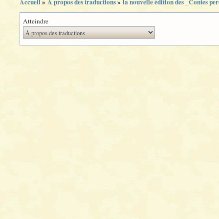
Accueil
»
À propos des traductions
»
la nouvelle édition des _Contes pe
Atteindre