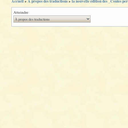
Accueil
»
À propos des traductions
»
la nouvelle édition des _Contes pe
Atteindre