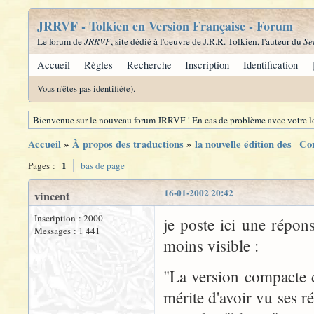
JRRVF - Tolkien en Version Française - Forum
Le forum de
JRRVF
, site dédié à l'oeuvre de J.R.R. Tolkien, l'auteur du
Se
Accueil
Règles
Recherche
Inscription
Identification
Vous n'êtes pas identifié(e).
Bienvenue sur le nouveau forum JRRVF ! En cas de problème avec votre lo
Accueil
»
À propos des traductions
»
la nouvelle édition des _C
1
Pages :
bas de page
16-01-2002 20:42
vincent
Inscription : 2000
je poste ici une répons
Messages : 1 441
moins visible :
"La version compacte d
mérite d'avoir vu ses 