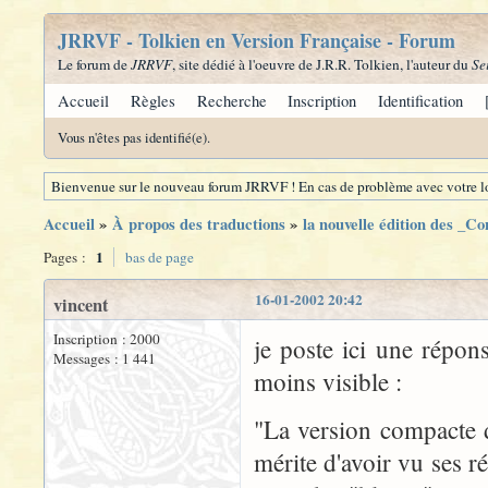
JRRVF - Tolkien en Version Française - Forum
Le forum de
JRRVF
, site dédié à l'oeuvre de J.R.R. Tolkien, l'auteur du
Se
Accueil
Règles
Recherche
Inscription
Identification
Vous n'êtes pas identifié(e).
Bienvenue sur le nouveau forum JRRVF ! En cas de problème avec votre lo
Accueil
»
À propos des traductions
»
la nouvelle édition des _C
1
Pages :
bas de page
16-01-2002 20:42
vincent
Inscription : 2000
je poste ici une répons
Messages : 1 441
moins visible :
"La version compacte d
mérite d'avoir vu ses 