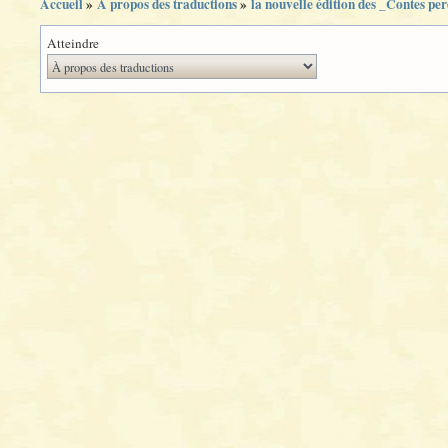
Accueil
»
À propos des traductions
»
la nouvelle édition des _Contes pe
Atteindre