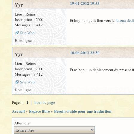
19-01-2012 19:53
Yyr
Lieu : Reims
Inscription : 2001
Et hop : un petit lien vers le
fuseau déd
Messages : 3 412
Site Web
Hors ligne
10-06-2013 22:50
Yyr
Lieu : Reims
Inscription : 2001
Et re-hop : un déplacement du présent f
Messages : 3 412
Site Web
Hors ligne
1
Pages :
haut de page
Accueil
»
Espace libre
»
Besoin d'aide pour une traduction
Atteindre