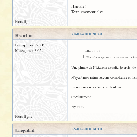
Hantale!
Tenn' enomentielva...
Hors ligne
24-01-2010 20:49
Hyarion
Inscription : 2004
Messages : 2 656
Lelfe
a écrit :
"Dans la vengeance et en amour, la femm
Une phrase de Nietzsche extraite, je crois, de
N'ayant moi-même aucune compétence en langues 
Bienvenue en ces lieux, en tout cas,
Cordialement,
Hyarion.
Hors ligne
25-01-2010 14:10
Laegalad