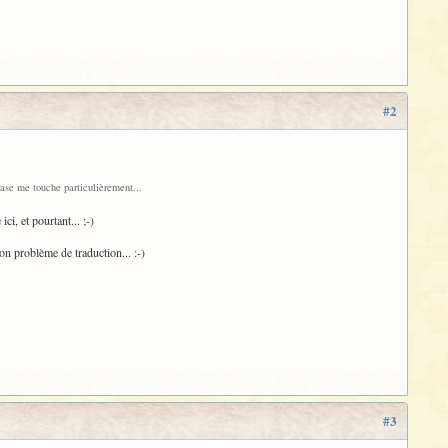
#2
rase me touche particulièrement...
ici, et pourtant... ;-)
on problème de traduction... :-)
#3