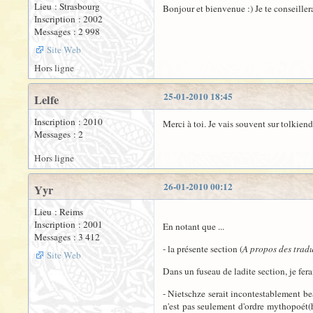
Lieu : Strasbourg
Bonjour et bienvenue :) Je te conseillerai,
Inscription : 2002
Messages : 2 998
Site Web
Hors ligne
25-01-2010 18:45
Lelfe
Inscription : 2010
Merci à toi. Je vais souvent sur tolkiend
Messages : 2
Hors ligne
26-01-2010 00:12
Yyr
Lieu : Reims
Inscription : 2001
En notant que ...
Messages : 3 412
- la présente section (
A propos des trad
Site Web
Dans un fuseau de ladite section, je fera
- Nietschze serait incontestablement be
n'est pas seulement d'ordre mythopoét(h)