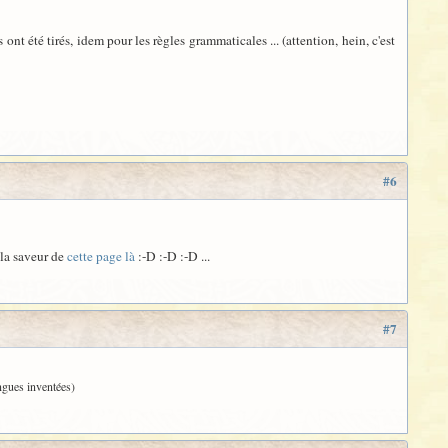
ont été tirés, idem pour les règles grammaticales ... (attention, hein, c'est
#6
 la saveur de
cette page là
:-D :-D :-D ...
#7
angues inventées)