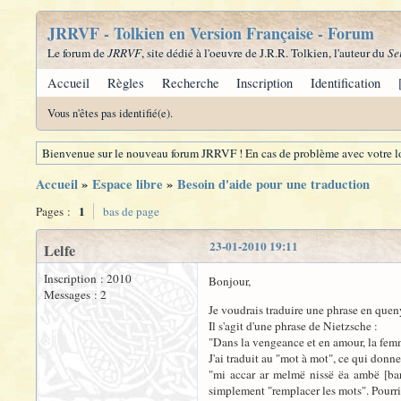
JRRVF - Tolkien en Version Française - Forum
Le forum de
JRRVF
, site dédié à l'oeuvre de J.R.R. Tolkien, l'auteur du
Se
Accueil
Règles
Recherche
Inscription
Identification
Vous n'êtes pas identifié(e).
Bienvenue sur le nouveau forum JRRVF ! En cas de problème avec votre lo
Accueil
»
Espace libre
»
Besoin d'aide pour une traduction
1
Pages :
bas de page
23-01-2010 19:11
Lelfe
Inscription : 2010
Bonjour,
Messages : 2
Je voudrais traduire une phrase en quenya
Il s'agit d'une phrase de Nietzsche :
"Dans la vengeance et en amour, la femme 
J'ai traduit au "mot à mot", ce qui donner
"mi accar ar melmë nissë ëa ambë [bar
simplement "remplacer les mots". Pourrie