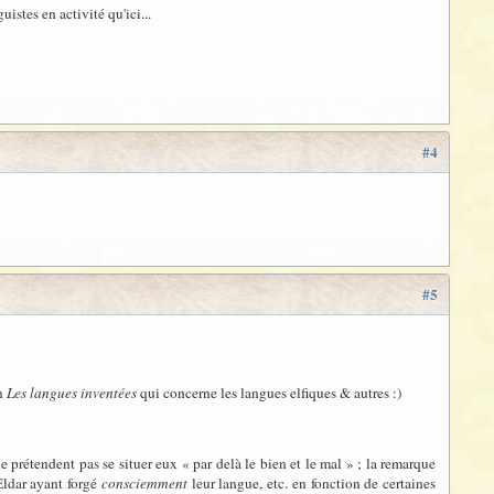
uistes en activité qu'ici...
#4
#5
on
Les langues inventées
qui concerne les langues elfiques & autres :)
 prétendent pas se situer eux « par delà le bien et le mal » ; la remarque
 Eldar ayant forgé
consciemment
leur langue, etc. en fonction de certaines