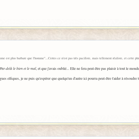
e est plus barbare que l'homme"...Certes ce n'est pas très pacifiste, mais tellement réaliste, et cette ph
Par-delà le bien et le mal
, et que j'avais oublié... Elle ne fera peut-être pas plaisir à tout le monde 
elfiques, je ne puis qu'espérer que quelqu'un d'autre ici pourra peut-être t'aider à résoudre t