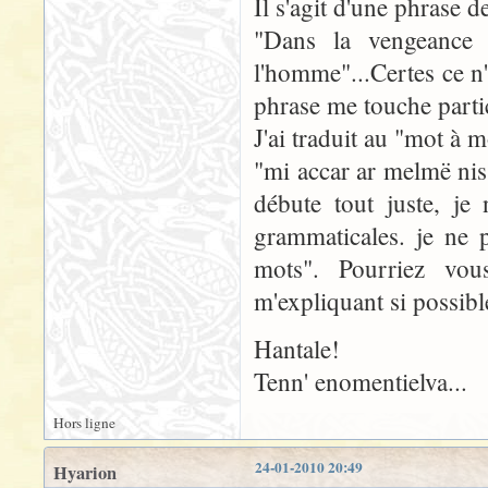
Il s'agit d'une phrase d
"Dans la vengeance
l'homme"...Certes ce n'e
phrase me touche parti
J'ai traduit au "mot à m
"mi accar ar melmë ni
débute tout juste, je
grammaticales. je ne 
mots". Pourriez vou
m'expliquant si possible
Hantale!
Tenn' enomentielva...
Hors ligne
24-01-2010 20:49
Hyarion