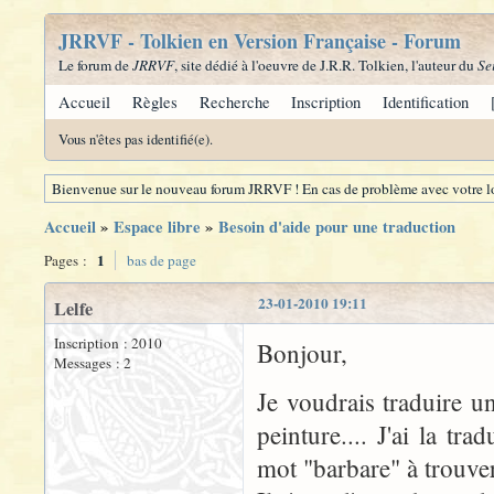
JRRVF - Tolkien en Version Française - Forum
Le forum de
JRRVF
, site dédié à l'oeuvre de J.R.R. Tolkien, l'auteur du
Se
Accueil
Règles
Recherche
Inscription
Identification
Vous n'êtes pas identifié(e).
Bienvenue sur le nouveau forum JRRVF ! En cas de problème avec votre lo
Accueil
»
Espace libre
»
Besoin d'aide pour une traduction
1
Pages :
bas de page
23-01-2010 19:11
Lelfe
Inscription : 2010
Bonjour,
Messages : 2
Je voudrais traduire u
peinture.... J'ai la tr
mot "barbare" à trouver