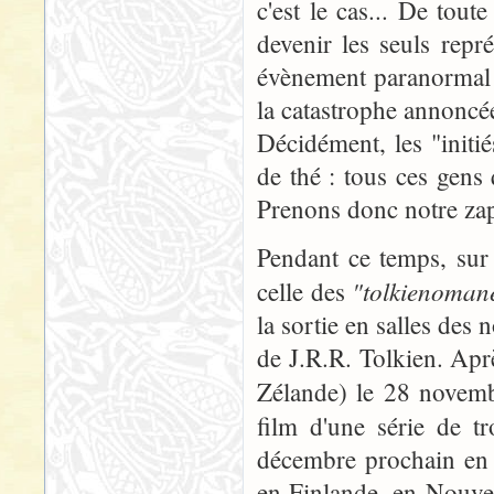
c'est le cas... De tout
devenir les seuls repr
évènement paranormal p
la catastrophe annoncée
Décidément, les "initié
de thé : tous ces gens 
Prenons donc notre zap
Pendant ce temps, sur 
"tolkienoman
celle des
la sortie en salles des
de J.R.R. Tolkien. Apr
Zélande) le 28 novem
film d'une série de t
décembre prochain en 
en Finlande, en Nouvel