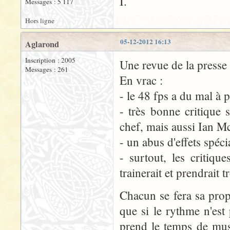
I.
Messages : 5 117
Hors ligne
05-12-2012 16:13
Aglarond
Inscription : 2005
Une revue de la press
Messages : 261
En vrac :
- le 48 fps a du mal à 
- très bonne critique
chef, mais aussi Ian M
- un abus d'effets spéc
- surtout, les critiq
trainerait et prendrait 
Chacun se fera sa prop
que si le rythme n'est
prend le temps de mus