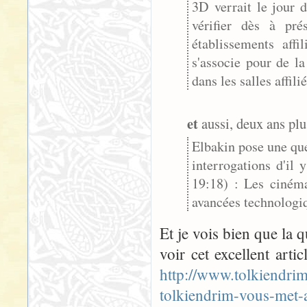
3D verrait le jour 
vérifier dès à pr
établissements af
s'associe pour de la
dans les salles affilié
et
aussi, deux ans plus
Elbakin pose une que
interrogations d'il
19:18) : Les cinéma
avancées technologiq
Et je vois bien que la qu
voir cet excellent artic
http://www.tolkiendri
tolkiendrim-vous-met-