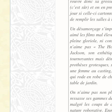
rouvre donc sa grosse
(c’est sûr) et on en pr
jour si celle-ci carton
de remplir les salles à 
Un désamorçage s’impo
aimé les films mal élev
pleine gloriole, ni con
n’aime pas « The Hob
Jackson, son esthéti
tournoyantes mais dén
prothèses grotesques, 
une femme au casting,
qui rode en robe de ch
table de jardin.
On n’aime pas non plu
ressasse ses gammes de
malgré les coups de c
nature roborative. En