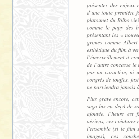
présenter des enjeux 
d’une toute première f
platounet du Bilbo viei
comme le papy des bo
présentant les « nouve
grimés comme Albert 
esthétique du film à ve
l’émerveillement à cou
de l’autre concasse l
pas un caractère, ni 
congrès de touffes, jus
ne parviendra jamais à
Plus grave encore, ce
saga bis en deçà de s
ajoutée, l’heure est 
aériens, ces créatures 
l'ensemble (si le film 
images), ces couche