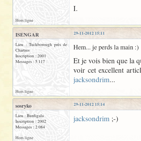
I.
Hors ligne
29-11-2012 15:11
ISENGAR
Lieu : Tuckborough près de
Hem... je perds la main :)
Chartres
Inscription : 2001
Et je vois bien que la qu
Messages : 5 117
voir cet excellent artic
jacksondrim
...
Hors ligne
29-11-2012 15:14
sosryko
Lieu : Burdigala
jacksondrim
;-)
Inscription : 2002
Messages : 2 084
Hors ligne