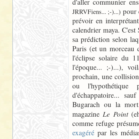
d'aller communier e
pour 
JRRVFiens... ;-)...)
prévoir en interprétan
calendrier maya. C'est
sa prédiction selon laq
Paris (et un morceau d
l'éclipse solaire du 
l'époque... ;-)...), 
prochain, une collision
ou l'hypothétique 
d'échappatoire... sau
Bugarach ou la mort.
Le Point
magazine
(e
comme refuge présumé 
exagéré
par les médias