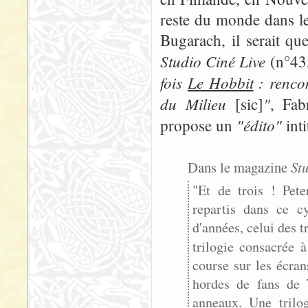
reste du monde dans l
Bugarach, il serait qu
Studio Ciné Live
(n°43,
fois
Le Hobbit
: rencon
du Milieu
"
[sic]
, Fab
"édito"
propose un
inti
Dans le magazine
St
"Et de trois ! Pete
repartis dans ce 
d'années, celui des t
trilogie consacrée 
course sur les écra
hordes de fans de 
anneaux. Une trilog