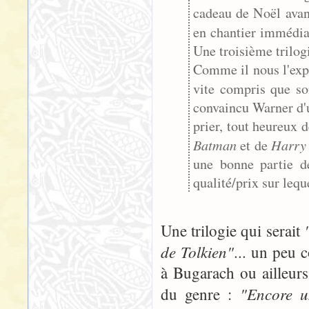
cadeau de Noël avant
en chantier immédi
Une troisième trilog
Comme il nous l'expl
vite compris que s
convaincu Warner d'un
prier, tout heureux d
Batman
Harry 
et de
une bonne partie d
qualité/prix sur lequ
Une trilogie qui serait
de Tolkien"
... un peu 
à Bugarach ou ailleur
"Encore u
du genre :