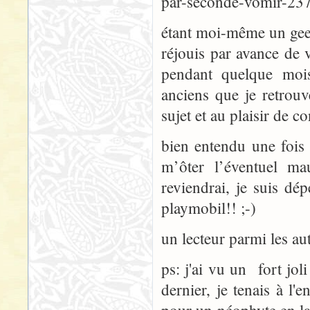
par-seconde-vomir-23
étant moi-même un geek a
réjouis par avance de v
pendant quelque moi
anciens que je retrouv
sujet et au plaisir de c
bien entendu une fois 
m’ôter l’éventuel ma
reviendrai, je suis dép
playmobil!! ;-)
un lecteur parmi les aut
ps: j'ai vu un fort j
dernier, je tenais à l'e