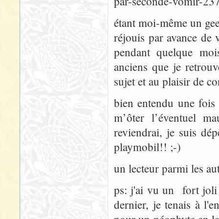
par-seconde-vomir-23
étant moi-même un geek a
réjouis par avance de v
pendant quelque moi
anciens que je retrouv
sujet et au plaisir de c
bien entendu une fois 
m’ôter l’éventuel ma
reviendrai, je suis dép
playmobil!! ;-)
un lecteur parmi les aut
ps: j'ai vu un fort j
dernier, je tenais à l'e