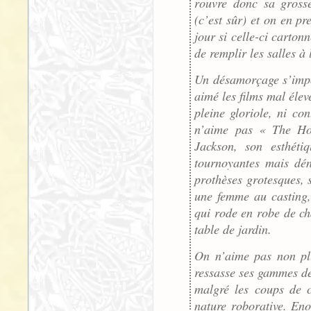
rouvre donc sa grosse
(c’est sûr) et on en pr
jour si celle-ci carton
de remplir les salles à 
Un désamorçage s’impo
aimé les films mal élev
pleine gloriole, ni con
n’aime pas « The Hob
Jackson, son esthéti
tournoyantes mais dén
prothèses grotesques, 
une femme au casting,
qui rode en robe de ch
table de jardin.
On n’aime pas non plu
ressasse ses gammes de
malgré les coups de c
nature roborative. En