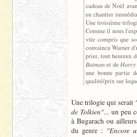
cadeau de Noël avant
en chantier immédi
Une troisième trilog
Comme il nous l'expl
vite compris que s
convaincu Warner d'un
prier, tout heureux d
Batman
Harry 
et de
une bonne partie d
qualité/prix sur lequ
Une trilogie qui serait
de Tolkien"
... un peu 
à Bugarach ou ailleur
"Encore u
du genre :