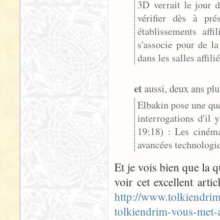
3D verrait le jour 
vérifier dès à pr
établissements af
s'associe pour de la
dans les salles affilié
et
aussi, deux ans plus
Elbakin pose une que
interrogations d'il
19:18) : Les cinéma
avancées technologiq
Et je vois bien que la qu
voir cet excellent artic
http://www.tolkiendri
tolkiendrim-vous-met-