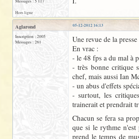
I.
Messages : 5 117
Hors ligne
05-12-2012 16:13
Aglarond
Inscription : 2005
Une revue de la press
Messages : 261
En vrac :
- le 48 fps a du mal à 
- très bonne critique
chef, mais aussi Ian M
- un abus d'effets spéc
- surtout, les critiq
trainerait et prendrait 
Chacun se fera sa prop
que si le rythme n'est
prend le temps de mus