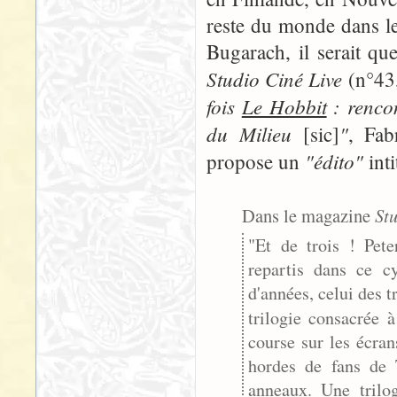
reste du monde dans l
Bugarach, il serait qu
Studio Ciné Live
(n°43,
fois
Le Hobbit
: rencon
du Milieu
"
[sic]
, Fab
"édito"
propose un
inti
Dans le magazine
St
"Et de trois ! Pete
repartis dans ce 
d'années, celui des t
trilogie consacrée 
course sur les écra
hordes de fans de 
anneaux. Une trilog