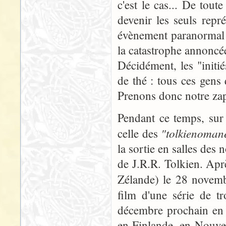
c'est le cas... De tout
devenir les seuls repr
évènement paranormal p
la catastrophe annoncée
Décidément, les "initié
de thé : tous ces gens 
Prenons donc notre zap
Pendant ce temps, sur 
"tolkienoman
celle des
la sortie en salles des
de J.R.R. Tolkien. Apr
Zélande) le 28 novem
film d'une série de t
décembre prochain en 
en Finlande, en Nouvel