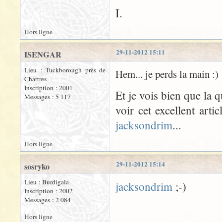
I.
Hors ligne
29-11-2012 15:11
ISENGAR
Lieu : Tuckborough près de
Hem... je perds la main :)
Chartres
Inscription : 2001
Et je vois bien que la qu
Messages : 5 117
voir cet excellent artic
jacksondrim
...
Hors ligne
29-11-2012 15:14
sosryko
Lieu : Burdigala
jacksondrim
;-)
Inscription : 2002
Messages : 2 084
Hors ligne