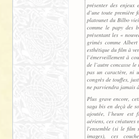
présenter des enjeux 
d’une toute première f
platounet du Bilbo viei
comme le papy des bo
présentant les « nouve
grimés comme Albert 
esthétique du film à ve
l’émerveillement à cou
de l’autre concasse l
pas un caractère, ni 
congrès de touffes, jus
ne parviendra jamais à
Plus grave encore, ce
saga bis en deçà de s
ajoutée, l’heure est 
aériens, ces créatures 
l'ensemble (si le film 
images), ces couche