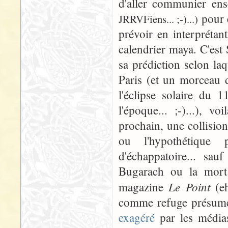
d'aller communier e
pour 
JRRVFiens... ;-)...)
prévoir en interprétan
calendrier maya. C'est
sa prédiction selon laq
Paris (et un morceau d
l'éclipse solaire du 
l'époque... ;-)...), 
prochain, une collision
ou l'hypothétique 
d'échappatoire... sau
Bugarach ou la mort.
Le Point
magazine
(e
comme refuge présumé 
exagéré
par les médias