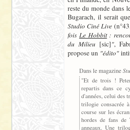
reste du monde dans l
Bugarach, il serait qu
Studio Ciné Live
(n°43,
fois
Le Hobbit
: rencon
du Milieu
"
[sic]
, Fab
"édito"
propose un
inti
Dans le magazine
St
"Et de trois ! Pete
repartis dans ce 
d'années, celui des t
trilogie consacrée 
course sur les écra
hordes de fans de 
anneaux. Une trilog