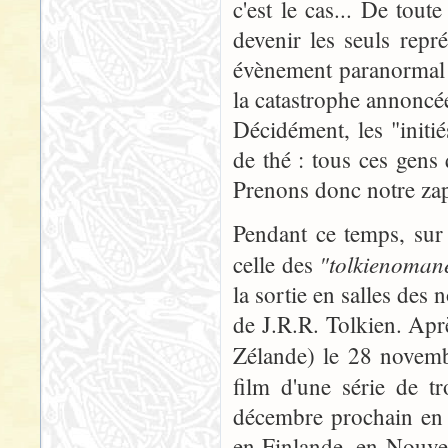
c'est le cas... De tout
devenir les seuls repr
évènement paranormal p
la catastrophe annoncée
Décidément, les "initié
de thé : tous ces gens 
Prenons donc notre zap
Pendant ce temps, sur 
"tolkienoman
celle des
la sortie en salles des
de J.R.R. Tolkien. Apr
Zélande) le 28 novem
film d'une série de t
décembre prochain en 
en Finlande, en Nouvel