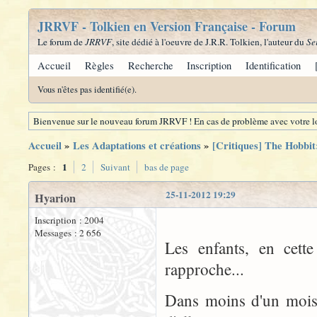
JRRVF - Tolkien en Version Française - Forum
Le forum de
JRRVF
, site dédié à l'oeuvre de J.R.R. Tolkien, l'auteur du
Se
Accueil
Règles
Recherche
Inscription
Identification
Vous n'êtes pas identifié(e).
Bienvenue sur le nouveau forum JRRVF ! En cas de problème avec votre lo
Accueil
»
Les Adaptations et créations
»
[Critiques] The Hobbit
1
Pages :
2
Suivant
bas de page
25-11-2012 19:29
Hyarion
Inscription : 2004
Messages : 2 656
Les enfants, en cett
rapproche...
Dans moins d'un mois, 