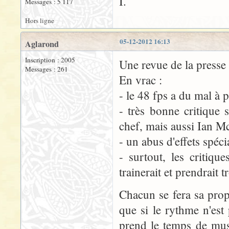
I.
Messages : 5 117
Hors ligne
05-12-2012 16:13
Aglarond
Inscription : 2005
Une revue de la press
Messages : 261
En vrac :
- le 48 fps a du mal à 
- très bonne critique
chef, mais aussi Ian M
- un abus d'effets spéc
- surtout, les critiq
trainerait et prendrait 
Chacun se fera sa prop
que si le rythme n'est
prend le temps de mus