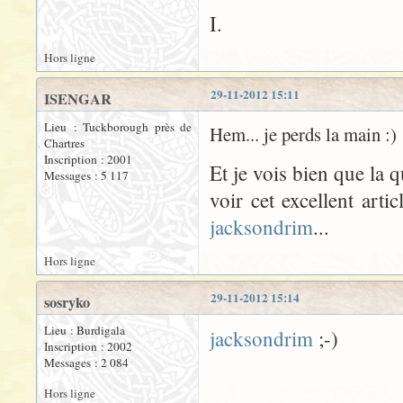
I.
Hors ligne
29-11-2012 15:11
ISENGAR
Lieu : Tuckborough près de
Hem... je perds la main :)
Chartres
Inscription : 2001
Et je vois bien que la qu
Messages : 5 117
voir cet excellent artic
jacksondrim
...
Hors ligne
29-11-2012 15:14
sosryko
Lieu : Burdigala
jacksondrim
;-)
Inscription : 2002
Messages : 2 084
Hors ligne