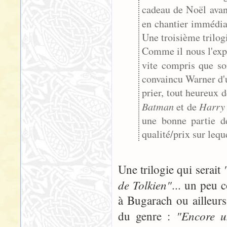
cadeau de Noël avant
en chantier immédi
Une troisième trilog
Comme il nous l'expl
vite compris que s
convaincu Warner d'un
prier, tout heureux d
Batman
Harry 
et de
une bonne partie d
qualité/prix sur lequ
Une trilogie qui serait
de Tolkien"
... un peu 
à Bugarach ou ailleur
"Encore u
du genre :