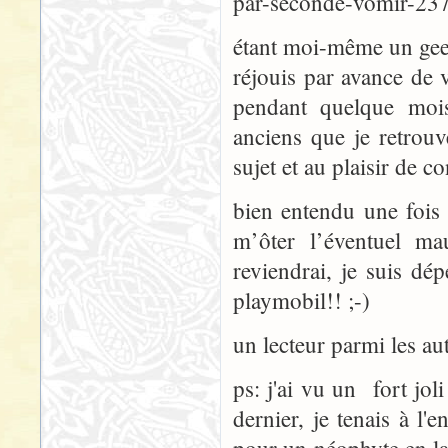
par-seconde-vomir-23
étant moi-même un geek a
réjouis par avance de v
pendant quelque moi
anciens que je retrouv
sujet et au plaisir de c
bien entendu une fois 
m’ôter l’éventuel ma
reviendrai, je suis dép
playmobil!! ;-)
un lecteur parmi les aut
ps: j'ai vu un fort j
dernier, je tenais à l'e