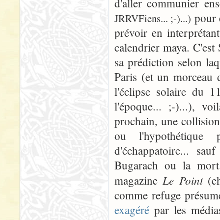
d'aller communier e
pour 
JRRVFiens... ;-)...)
prévoir en interprétan
calendrier maya. C'est
sa prédiction selon laq
Paris (et un morceau d
l'éclipse solaire du 
l'époque... ;-)...), 
prochain, une collision
ou l'hypothétique 
d'échappatoire... sau
Bugarach ou la mort.
Le Point
magazine
(e
comme refuge présumé 
exagéré
par les médias