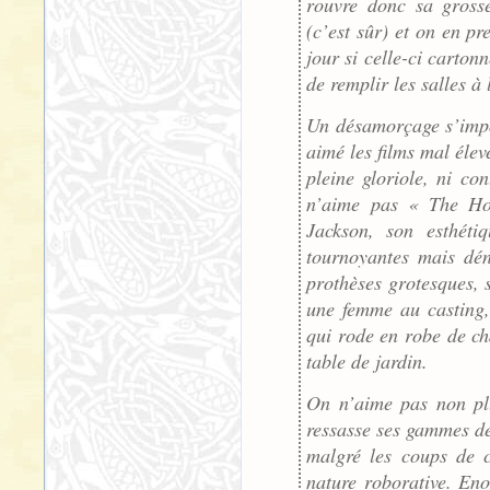
rouvre donc sa grosse
(c’est sûr) et on en pr
jour si celle-ci carton
de remplir les salles à 
Un désamorçage s’impo
aimé les films mal élev
pleine gloriole, ni con
n’aime pas « The Hob
Jackson, son esthéti
tournoyantes mais dén
prothèses grotesques, 
une femme au casting,
qui rode en robe de ch
table de jardin.
On n’aime pas non plu
ressasse ses gammes de
malgré les coups de c
nature roborative. En