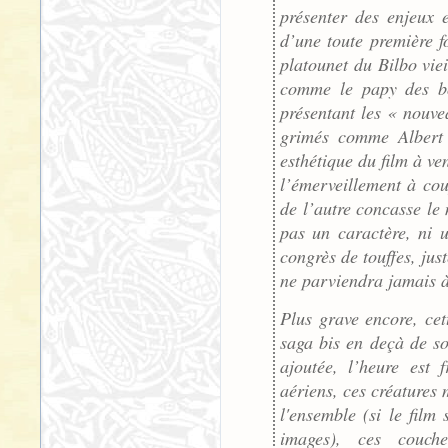
présenter des enjeux 
d’une toute première f
platounet du Bilbo viei
comme le papy des bo
présentant les « nouve
grimés comme Albert 
esthétique du film à ve
l’émerveillement à cou
de l’autre concasse l
pas un caractère, ni 
congrès de touffes, jus
ne parviendra jamais à
Plus grave encore, ce
saga bis en deçà de s
ajoutée, l’heure est 
aériens, ces créatures 
l'ensemble (si le film 
images), ces couche