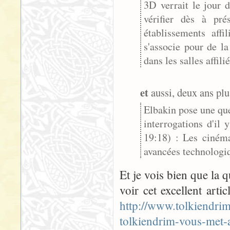
3D verrait le jour 
vérifier dès à pr
établissements af
s'associe pour de la
dans les salles affilié
et
aussi, deux ans plus
Elbakin pose une que
interrogations d'il
19:18) : Les cinéma
avancées technologiq
Et je vois bien que la qu
voir cet excellent artic
http://www.tolkiendri
tolkiendrim-vous-met-