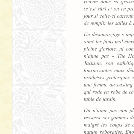
rouvre donc sa grosse
(c’est sûr) et on en pr
jour si celle-ci carton
de remplir les salles à 
Un désamorçage s’impo
aimé les films mal élev
pleine gloriole, ni con
n’aime pas « The Hob
Jackson, son esthéti
tournoyantes mais dén
prothèses grotesques, 
une femme au casting,
qui rode en robe de ch
table de jardin.
On n’aime pas non plu
ressasse ses gammes de
malgré les coups de c
nature roborative. En