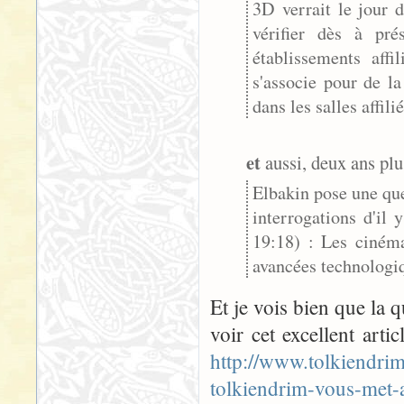
3D verrait le jour 
vérifier dès à pr
établissements af
s'associe pour de la
dans les salles affilié
et
aussi, deux ans plus
Elbakin pose une que
interrogations d'il
19:18) : Les cinéma
avancées technologiq
Et je vois bien que la qu
voir cet excellent artic
http://www.tolkiendri
tolkiendrim-vous-met-