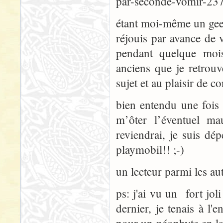
par-seconde-vomir-23
étant moi-même un geek a
réjouis par avance de v
pendant quelque moi
anciens que je retrouv
sujet et au plaisir de c
bien entendu une fois 
m’ôter l’éventuel ma
reviendrai, je suis dép
playmobil!! ;-)
un lecteur parmi les aut
ps: j'ai vu un fort j
dernier, je tenais à l'e