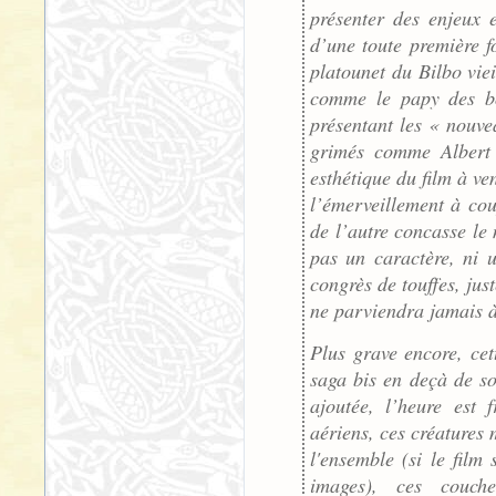
présenter des enjeux 
d’une toute première f
platounet du Bilbo viei
comme le papy des bo
présentant les « nouve
grimés comme Albert 
esthétique du film à ve
l’émerveillement à cou
de l’autre concasse l
pas un caractère, ni 
congrès de touffes, jus
ne parviendra jamais à
Plus grave encore, ce
saga bis en deçà de s
ajoutée, l’heure est 
aériens, ces créatures 
l'ensemble (si le film 
images), ces couche