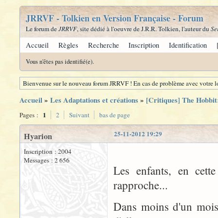
JRRVF - Tolkien en Version Française - Forum
Le forum de
JRRVF
, site dédié à l'oeuvre de J.R.R. Tolkien, l'auteur du
Se
Accueil
Règles
Recherche
Inscription
Identification
Vous n'êtes pas identifié(e).
Bienvenue sur le nouveau forum JRRVF ! En cas de problème avec votre lo
Accueil
»
Les Adaptations et créations
»
[Critiques] The Hobbit
1
Pages :
2
Suivant
bas de page
25-11-2012 19:29
Hyarion
Inscription : 2004
Messages : 2 656
Les enfants, en cett
rapproche...
Dans moins d'un mois, 