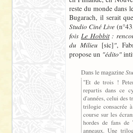
reste du monde dans l
Bugarach, il serait qu
Studio Ciné Live
(n°43,
fois
Le Hobbit
: rencon
du Milieu
"
[sic]
, Fab
"édito"
propose un
inti
Dans le magazine
St
"Et de trois ! Pete
repartis dans ce 
d'années, celui des t
trilogie consacrée 
course sur les écra
hordes de fans de 
anneaux. Une trilog