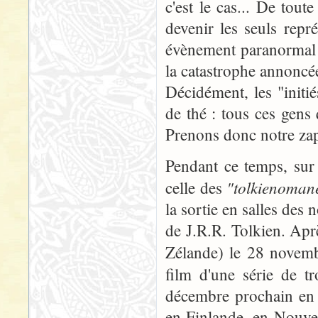
c'est le cas... De tout
devenir les seuls repr
évènement paranormal p
la catastrophe annoncée
Décidément, les "initié
de thé : tous ces gens 
Prenons donc notre zap
Pendant ce temps, sur 
"tolkienoman
celle des
la sortie en salles des
de J.R.R. Tolkien. Apr
Zélande) le 28 novem
film d'une série de t
décembre prochain en 
en Finlande, en Nouvel