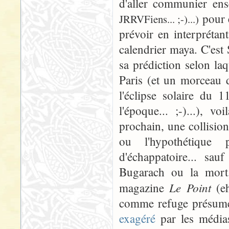
d'aller communier e
pour 
JRRVFiens... ;-)...)
prévoir en interprétan
calendrier maya. C'est
sa prédiction selon laq
Paris (et un morceau d
l'éclipse solaire du 
l'époque... ;-)...), 
prochain, une collision
ou l'hypothétique 
d'échappatoire... sau
Bugarach ou la mort.
Le Point
magazine
(e
comme refuge présumé 
exagéré
par les médias