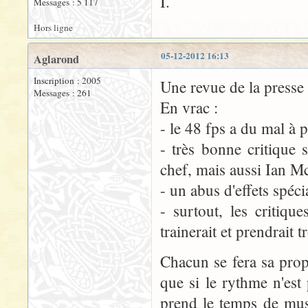
I.
Messages : 5 117
Hors ligne
05-12-2012 16:13
Aglarond
Inscription : 2005
Une revue de la press
Messages : 261
En vrac :
- le 48 fps a du mal à 
- très bonne critique
chef, mais aussi Ian M
- un abus d'effets spéc
- surtout, les critiq
trainerait et prendrait 
Chacun se fera sa prop
que si le rythme n'est
prend le temps de mus