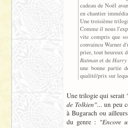
cadeau de Noël avant
en chantier immédi
Une troisième trilog
Comme il nous l'expl
vite compris que s
convaincu Warner d'un
prier, tout heureux d
Batman
Harry 
et de
une bonne partie d
qualité/prix sur lequ
Une trilogie qui serait
de Tolkien"
... un peu 
à Bugarach ou ailleur
"Encore u
du genre :