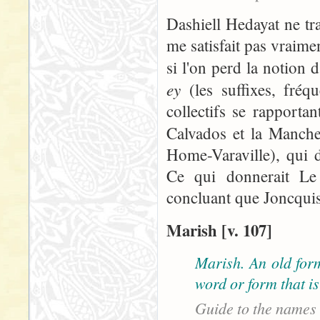
Dashiell Hedayat ne tr
me satisfait pas vraim
si l'on perd la notion d
ey
(les suffixes, fré
collectifs se rapporta
Calvados et la Manch
Home-Varaville), qui 
Ce qui donnerait Le
concluant que Joncquis
Marish [v. 107]
Marish. An old form
word or form that is
Guide to the names