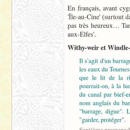
En français, avant cyg
'Île-au-Cine' (surtout d
pas très heureux… Tant
aux-Elfes'.
Withy-weir et Windle-r
Il s'agit d'un barrag
les eaux du Tournesa
que le lit de la ri
pourrait-on, à la l
du canal par bief-e
nom anglais du ba
"barrage, digue".
"garder, protéger".
Septième promenade