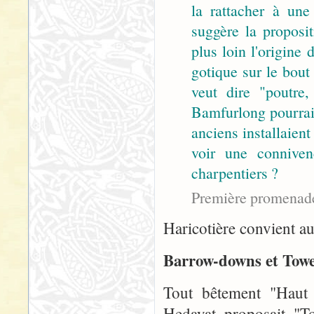
la rattacher à un
suggère la proposi
plus loin l'origine
gotique sur le bout 
veut dire "poutre
Bamfurlong pourrait
anciens installaient
voir une conniven
charpentiers ?
Première promenad
Haricotière convient aus
Barrow-downs et Tower
Tout bêtement "Haut 
Hedayat proposait "To