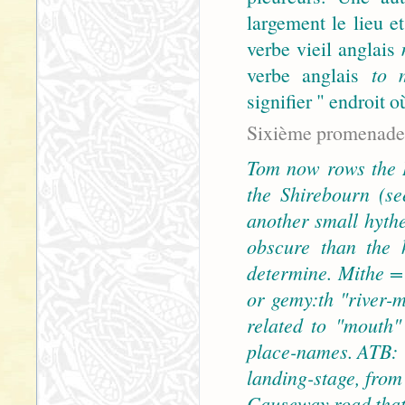
largement le lieu et
verbe vieil anglais
verbe anglais
to 
signifier " endroit o
Sixième promenade 
Tom now rows the 
the Shirebourn (se
another small hythe
obscure than the 
determine. Mithe =
or gemy:th "river-m
related to "mouth"
place-names. ATB: "
landing-stage, from
Causeway road that