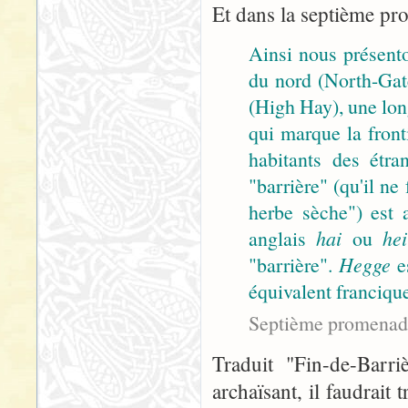
Et dans la septième pr
Ainsi nous présento
du nord (North-Gate
(High Hay), une lon
qui marque la front
habitants des étra
"barrière" (qu'il 
herbe sèche") est 
anglais
hai
ou
hei
"barrière".
Hegge
es
équivalent franciqu
Septième promenade
Traduit "Fin-de-Barr
archaïsant, il faudrait