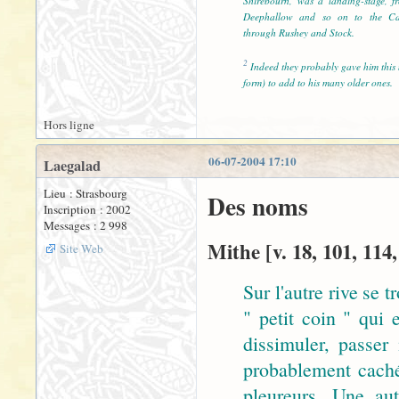
Shirebourn, was a landing-stage, 
Deephallow and so on to the Ca
through Rushey and Stock.
2
Indeed they probably gave him this 
form) to add to his many older ones.
Hors ligne
06-07-2004 17:10
Laegalad
Lieu : Strasbourg
Des noms
Inscription : 2002
Messages : 2 998
Mithe [v. 18, 101, 114,
Site Web
Sur l'autre rive se
" petit coin " qui 
dissimuler, passer
probablement caché
pleureurs. Une au