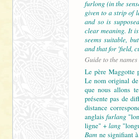
furlong (in the sen
given to a strip of
and so is supposed
clear meaning. It i
seems suitable, bu
and that for 'field,
Guide to the names
Le père Maggotte p
Le nom original de
que nous allons t
présente pas de dif
distance correspon
anglais
furlang
"lon
ligne" +
lang
"longu
Bam
ne signifiant à