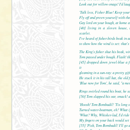
Look out for willow-snags! I'd laug
'Talk less, Fisher Blue! Keep your
Fly off and preen yourself with the
Gay lord on your bough, at home a 
[40] living in a sloven house,
scarlet.
I've heard of fisher-birds beak in a
to show how the wind is set: that's
The King's fisher shut his beak, wi
Tom passed under bough. Flash! t
[45] dropped down jewel-blue a f
it
gleaming in a sun-ray: a pretty gift
He stuck it in his tall hat, the old
'Blue now for Tom', he said, "a mer
Rings swirled round his boat, he s
[50] Tom slapped his oar, smack! a
'Hoosh! Tom Bombadil! 'Tis long si
Turned water-boatman, eh? What if
'What? Why, Whisker-lad, I'd ride
My fingers on your back would set 
[55] 'Pish, Tom Bombadil! I'll go 