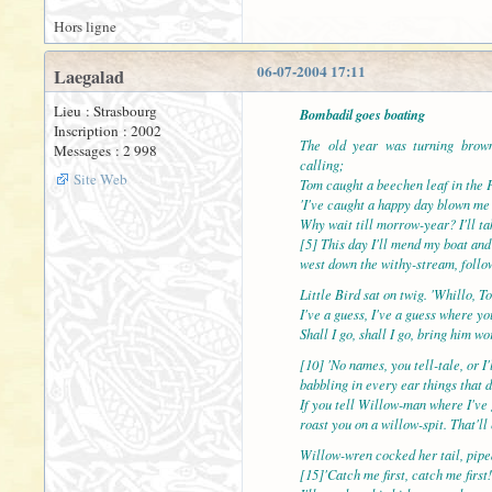
Hors ligne
06-07-2004 17:11
Laegalad
Lieu : Strasbourg
Bombadil goes boating
Inscription : 2002
The old year was turning brow
Messages : 2 998
calling;
Site Web
Tom caught a beechen leaf in the F
'I've caught a happy day blown me
Why wait till morrow-year? I'll ta
[5] This day I'll mend my boat and
west down the withy-stream, follo
Little Bird sat on twig. 'Whillo, T
I've a guess, I've a guess where yo
Shall I go, shall I go, bring him w
[10] 'No names, you tell-tale, or I'
babbling in every ear things that 
If you tell Willow-man where I've g
roast you on a willow-spit. That'll
Willow-wren cocked her tail, piped
[15]'Catch me first, catch me firs