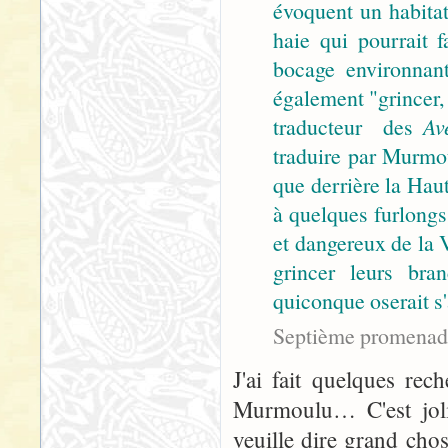
évoquent un habitat
haie qui pourrait 
bocage environnan
également "grincer, 
traducteur des
Av
traduire par Murmou
que derrière la Hau
à quelques furlongs 
et dangereux de la Vi
grincer leurs bra
quiconque oserait s'
Septième promenad
J'ai fait quelques rec
Murmoulu… C'est joli
veuille dire grand cho