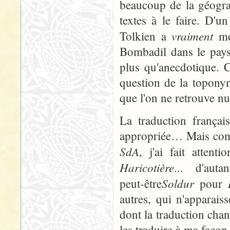
beaucoup de la géogra
textes à le faire. D'u
vraiment
Tolkien a
mon
Bombadil dans le pays
plus qu'anecdotique. C'
question de la topony
que l'on ne retrouve nu
La traduction françai
appropriée… Mais comm
SdA
, j'ai fait atten
Haricotière
... d'autan
Soldur
peut-être
pour
autres, qui n'apparai
dont la traduction chan
les traduire à ma façon