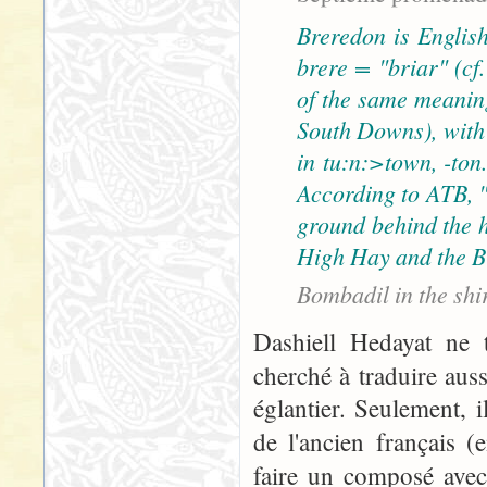
Breredon is English
brere = "briar" (cf
of the same meaning
South Downs), with 
in tu:n:>town, -ton
According to ATB, "B
ground behind the h
High Hay and the B
Bombadil in the shi
Dashiell Hedayat ne t
cherché à traduire aus
églantier. Seulement, i
de l'ancien français 
faire un composé ave