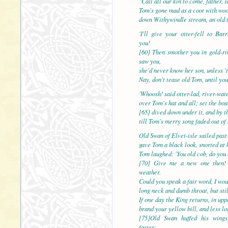
"Call all our kin to come, father, s
Tom's gone mad as a coot with woo
down Withywindle stream, an old t
'I'll give your otter-fell to Bar
you!
[60] Then smother you in gold-ri
saw you,
she'd never know her son, unless '
Nay, don't tease old Tom, until you
'Whoosh! said otter-lad, river-wat
over Tom's hat and all; set the boa
[65] dived down under it, and by t
till Tom's merry song faded out of
Old Swan of Elvet-isle sailed past
gave Tom a black look, snorted at 
Tom laughed: 'You old cob, do you
[70] Give me a new one then!
weather.
Could you speak a fair word, I wou
long neck and dumb throat, but sti
If one day the King returns, in up
brand your yellow bill, and less l
[75]Old Swan huffed his wings
faster;