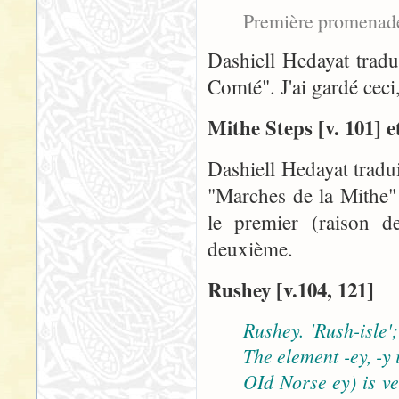
Première promenad
Dashiell Hedayat trad
Comté". J'ai gardé ceci
Mithe Steps [v. 101] 
Dashiell Hedayat trad
"Marches de la Mithe" 
le premier (raison de
deuxième.
Rushey [v.104, 121]
Rushey. 'Rush-isle'
The element -ey, -y 
OId Norse ey) is v