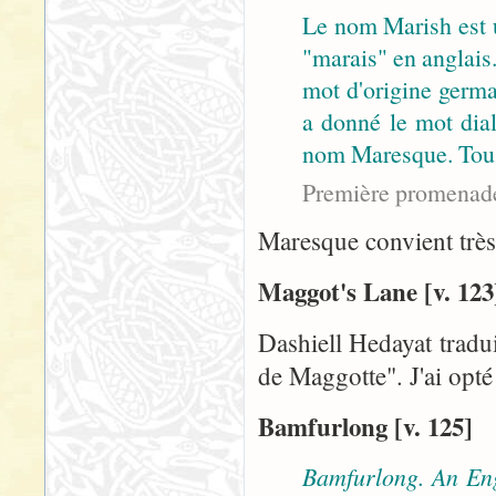
Le nom Marish est 
"marais" en anglai
mot d'origine germ
a donné le mot dia
nom Maresque. Tous 
Première promenad
Maresque convient très
Maggot's Lane [v. 123
Dashiell Hedayat tradui
de Maggotte". J'ai opté
Bamfurlong [v. 125]
Bamfurlong. An Eng