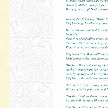
I'll perch on his hither ear: the m
"Down by Mithe", I'll say, "just as
Hurry up, hurry up! That's the time
Tom laughed to himself: 'Maybe the
[20] I might go by other ways, but 
He shaved oars, patched his boat
hauled her
through reed and sallow-brake, un
then down the river went, singing: 
Flow withy-willow-stream over de
[25] 'Whee! Tom Bombadil! Whithe
bobbing in a cockle-boat, down the
'Maybe to Brandywine along the 
maybe friends of mine fire for me 
down by the Hays-end. Little folk 
[30] kind at the day's end. Now and
'Take word to my kin, bring me bac
Tell me of diving pools and the fish
'Nay then,' said Bombadil, 'I am o
just to smell the water like, not o
[35] 'Tee hee! Cocky Tom! Mind yo