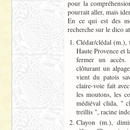
pour la compréhension
pourrait aller, mais ide
En ce qui est des mot
recherche sur le dico at
Clédar/clédal (m.),
Haute Provence et l
fermer un accès. 
clôturant un alpag
vient du patois sav
claire-voie fait av
les moutons, les co
médiéval clida, " cl
treillis ", racine i
Clayon (m.), dimi