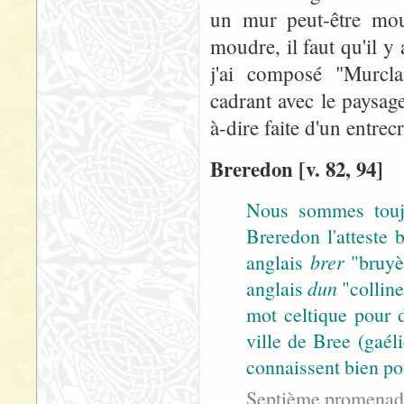
un mur peut-être mo
moudre, il faut qu'il y a
j'ai composé "Murclai
cadrant avec le paysage 
à-dire faite d'un entrec
Breredon [v. 82, 94]
Nous sommes toujo
Breredon l'atteste
anglais
brer
"bruyèr
anglais
dun
"colline
mot celtique pour d
ville de Bree (gaé
connaissent bien pou
Septième promenad