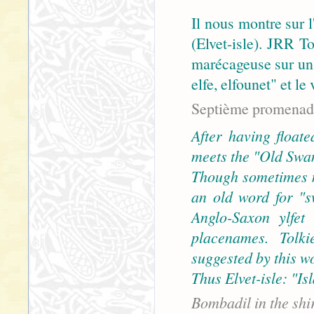
Il nous montre sur l
(Elvet-isle). JRR T
marécageuse sur un
elfe, elfounet" et le
Septième promenade
After having float
meets the "Old Swan 
Though sometimes mi
an old word for "sw
Anglo-Saxon ylfet
placenames. Tolk
suggested by this w
Thus Elvet-isle: "Is
Bombadil in the shi