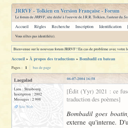
JRRVF - Tolkien en Version Française - Forum
Le forum de
JRRVF
, site dédié à l'oeuvre de J.R.R. Tolkien, l'auteur du
Se
Accueil
Règles
Recherche
Inscription
Identification
Vous n'êtes pas identifié(e).
Bienvenue sur le nouveau forum JRRVF ! En cas de problème avec votre lo
Accueil
»
À propos des traductions
»
Bombadil en bateau
1
Pages :
bas de page
06-07-2004 16:58
Laegalad
Lieu : Strasbourg
[Édit (Yyr) 2021 : ce fu
Inscription : 2002
traduction des poèmes]
Messages : 2 998
Site Web
Bombadil goes boatin
externe qu'interne. D'