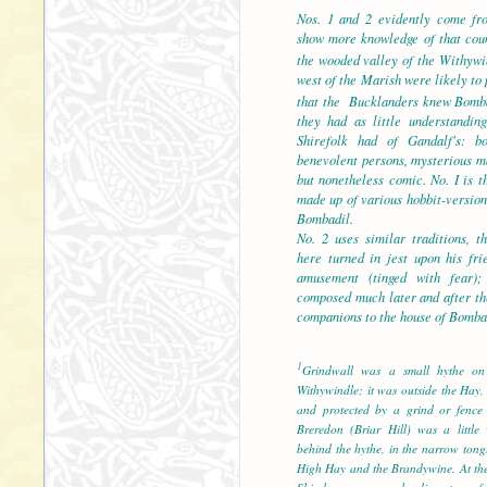
Nos. 1 and 2 evidently come fr
show more knowledge of that coun
the wooded valley of the Withywi
west of the Marish were likely to
that the Bucklanders knew Bomba
they had as little understandin
Shirefolk had of Gandalf's: b
benevolent persons, mysterious m
but nonetheless comic. No. I is t
made up of various hobbit-version
Bombadil.
No. 2 uses similar traditions, t
here turned in jest upon his fri
amusement (tinged with fear);
composed much later and after the
companions to the house of Bomba
1
Grindwall was a small hythe on
Withywindle; it was outside the Hay
and protected by a grind or fence 
Breredon (Briar Hill) was a little 
behind the hythe, in the narrow tong
High Hay and the Brandywine. At the 