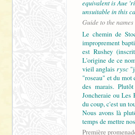
equivalent is Aue '
unsuitable in this c
Guide to the names
Le chemin de Stoc
improprement bapti
est Rushey (inscri
L'origine de ce no
vieil anglais
rysc
"j
"roseau" et du mot 
des marais. Plutô
Joncheraie ou Les 
du coup, c'est un to
Nous avons là plutô
temps de mettre nos
Première promenad