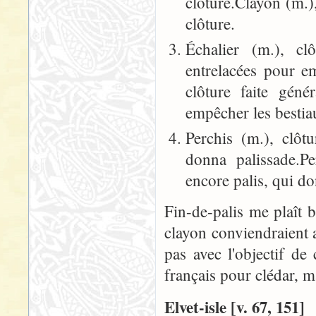
clôture.Clayon (m.),
clôture.
Échalier (m.), cl
entrelacées pour em
clôture faite géné
empêcher les bestia
Perchis (m.), clôt
donna palissade.Pe
encore palis, qui do
Fin-de-palis me plaît bi
clayon conviendraient a
pas avec l'objectif de
français pour clédar, ma
Elvet-isle [v. 67, 151]