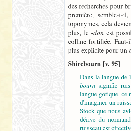
des recherches pour br
première, semble-t-il
toponymes, cela devie
-don
plus, le
est possi
colline fortifiée. Faut
plus explicite pour un 
Shirebourn [v. 95]
Dans la langue de T
bourn
signifie rui
langue gotique, c
d'imaginer un ruiss
Stock que nous avi
dérive du norman
ruisseau est effecti