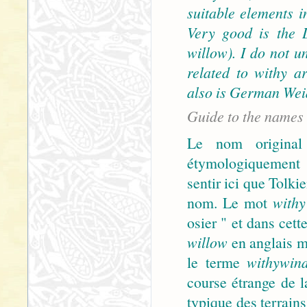
suitable elements i
Very good is the 
willow). I do not u
related to withy a
also is German Wei
Guide to the names
Le nom original 
étymologiquement 
sentir ici que Tolki
nom. Le mot
withy
osier " et dans cet
willow
en anglais m
le terme
withywin
course étrange de l
typique des terrains