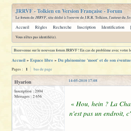
JRRVF - Tolkien en Version Française - Forum
Le forum de
JRRVF
, site dédié à l'oeuvre de J.R.R. Tolkien, l'auteur du
Se
Accueil
Règles
Recherche
Inscription
Identification
Vous n'êtes pas identifié(e).
Bienvenue sur le nouveau forum JRRVF ! En cas de problème avec votre lo
Accueil
»
Espace libre
»
Du phénomène 'moot' et de son éventue
1
Pages :
bas de page
14-05-2010 17:08
Hyarion
Inscription : 2004
Messages : 2 656
Hou, hein ? La Cha
«
n'est pas un endroit, c