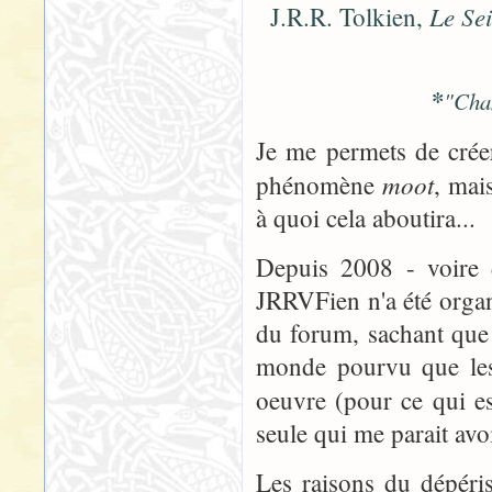
Le Se
J.R.R. Tolkien,
*
"Cha
Je me permets de créer
moot
phénomène
, mai
à quoi cela aboutira...
Depuis 2008 - voire 
JRRVFien n'a été organ
du forum, sachant que 
monde pourvu que les 
oeuvre (pour ce qui e
seule qui me parait av
Les raisons du dépér