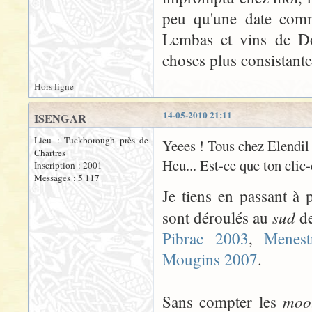
peu qu'une date comm
Lembas et vins de Do
choses plus consistantes
Hors ligne
14-05-2010 21:11
ISENGAR
Lieu : Tuckborough près de
Yeees ! Tous chez Elendil 
Chartres
Heu... Est-ce que ton clic-
Inscription : 2001
Messages : 5 117
Je tiens en passant à 
sud
sont déroulés au
de
Pibrac 2003
,
Menest
Mougins 2007
.
mo
Sans compter les