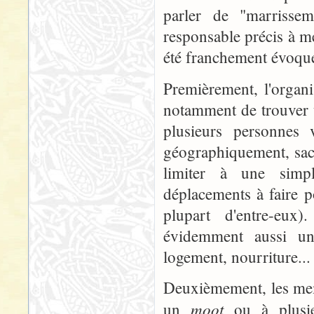
parler de "marriss
responsable précis à m
été franchement évoquée
Premièrement, l'organ
notamment de trouver 
plusieurs personnes 
géographiquement, sach
limiter à une simp
déplacements à faire p
plupart d'entre-eux)
évidemment aussi un
logement, nourriture... t
Deuxièmement, les mem
moot
un
ou à plusieu