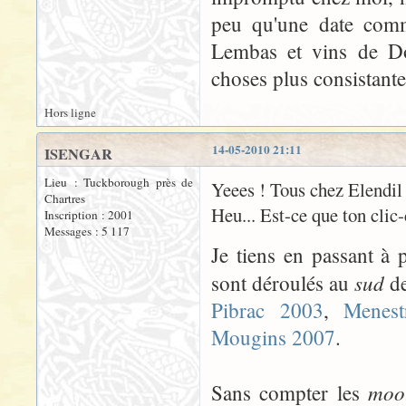
peu qu'une date comm
Lembas et vins de Do
choses plus consistantes
Hors ligne
14-05-2010 21:11
ISENGAR
Lieu : Tuckborough près de
Yeees ! Tous chez Elendil 
Chartres
Heu... Est-ce que ton clic-
Inscription : 2001
Messages : 5 117
Je tiens en passant à 
sud
sont déroulés au
de
Pibrac 2003
,
Menest
Mougins 2007
.
mo
Sans compter les