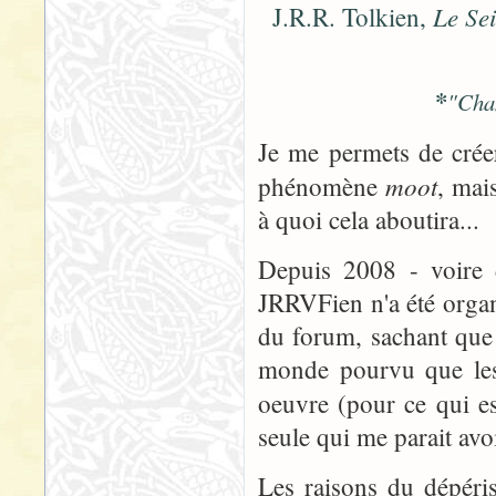
Le Se
J.R.R. Tolkien,
*
"Cha
Je me permets de créer
moot
phénomène
, mai
à quoi cela aboutira...
Depuis 2008 - voire 
JRRVFien n'a été organ
du forum, sachant que 
monde pourvu que les 
oeuvre (pour ce qui e
seule qui me parait av
Les raisons du dépér