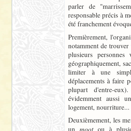
parler de "marriss
responsable précis à m
été franchement évoquée
Premièrement, l'organ
notamment de trouver 
plusieurs personnes 
géographiquement, sach
limiter à une simp
déplacements à faire p
plupart d'entre-eux)
évidemment aussi un
logement, nourriture... t
Deuxièmement, les mem
moot
un
ou à plusieu