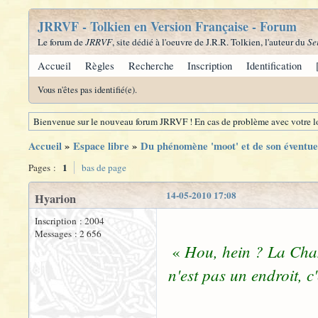
JRRVF - Tolkien en Version Française - Forum
Le forum de
JRRVF
, site dédié à l'oeuvre de J.R.R. Tolkien, l'auteur du
Se
Accueil
Règles
Recherche
Inscription
Identification
Vous n'êtes pas identifié(e).
Bienvenue sur le nouveau forum JRRVF ! En cas de problème avec votre lo
Accueil
»
Espace libre
»
Du phénomène 'moot' et de son éventue
1
Pages :
bas de page
14-05-2010 17:08
Hyarion
Inscription : 2004
Messages : 2 656
Hou, hein ? La Cha
«
n'est pas un endroit, c