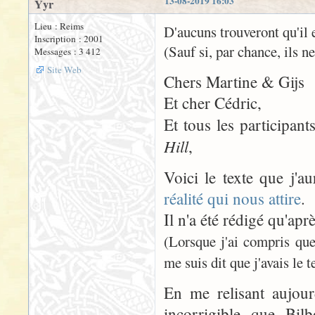
13-08-2019 16:03
Yyr
Lieu : Reims
D'aucuns trouveront qu'il 
Inscription : 2001
(Sauf si, par chance, ils n
Messages : 3 412
Site Web
Chers Martine & Gijs
Et cher Cédric,
Et tous les participa
Hill
,
Voici le texte que j'a
réalité qui nous attire
.
Il n'a été rédigé qu'apr
(Lorsque j'ai compris que
me suis dit que j'avais le
En me relisant aujour
incorrigible que Bil