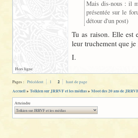
Mais dis-nous : il 
présentée sur le fo
détour d'un post)
Tu as raison. Elle est 
leur truchement que je 
I.
Hors ligne
2
Pages :
Précédent
1
haut de page
Accueil
»
Tolkien sur JRRVF et les médias
»
Moot des 20 ans de JRRV
Atteindre