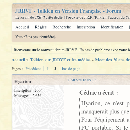
JRRVF - Tolkien en Version Française - Forum
Le forum de
JRRVF
, site dédié à l'oeuvre de J.R.R. Tolkien, l'auteur du
Se
Accueil
Règles
Recherche
Inscription
Identification
Vous n'êtes pas identifié(e).
Bienvenue sur le nouveau forum JRRVF ! En cas de problème avec votre lo
Accueil
»
Tolkien sur JRRVF et les médias
»
Moot des 20 ans 
2
Pages :
Précédent
1
bas de page
17-07-2018 09:03
Hyarion
Inscription : 2004
Cédric a écrit :
Messages : 2 656
Hyarion, ce n'est p
manquerait plus que 
Pour l'équipement a
PC portable. Si le 