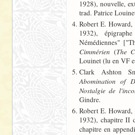
1928), nouvelle, ex
trad. Patrice Louine
Robert E. Howard,
1932), épigraphe
Némédiennes" ["Th
Cimmérien
The C
(
Louinet (lu en VF e
Clark Ashton S
Abomination of De
Nostalgie de l'inc
Gindre.
Robert E. Howard,
1932), chapitre II 
chapitre en appendi