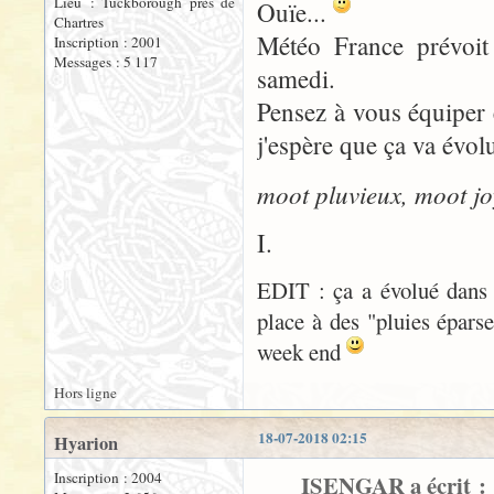
Lieu : Tuckborough près de
Ouïe...
Chartres
Météo France prévoit 
Inscription : 2001
Messages : 5 117
samedi.
Pensez à vous équiper 
j'espère que ça va évol
moot pluvieux, moot j
I.
EDIT : ça a évolué dans l
place à des "pluies éparse
week end
Hors ligne
18-07-2018 02:15
Hyarion
Inscription : 2004
ISENGAR a écrit :