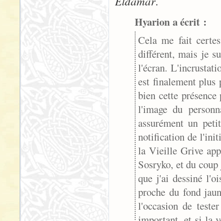
Eldamar
.
Hyarion a écrit :
Cela me fait certes
différent, mais je s
l'écran. L'incrustati
est finalement plus
bien cette présence
l'image du personn
assurément un petit
notification de l'ini
la Vieille Grive ap
Sosryko, et du coup 
que j'ai dessiné l'o
proche du fond jaun
l'occasion de teste
important, et si la 