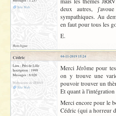
mais les thèmes JRRVF 
Messages : 1 237
Site Web
deux autres, j'avou
sympathiques. Au demeu
en faut pour tous les g
E.
Hors ligne
04-11-2019 15:24
Cédric
Lieu : Près de Lille
Merci Jérôme pour tes
Inscription : 1999
on y trouve une vari
Messages : 6 026
pouvoir trouver un thè
Webmestre de JRRVF
Site Web
Et quant à l'intégration d
Merci encore pour le b
Cédric (qui a horreur d