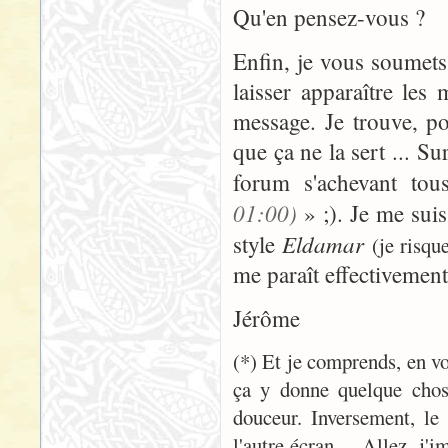
Qu'en pensez-vous ?
Enfin, je vous soumets
laisser apparaître les
message. Je trouve, p
que ça ne la sert ... Su
forum s'achevant to
01:00)
» ;). Je me suis 
Eldamar
style
(je risqu
me paraît effectivemen
Jérôme
(*) Et je comprends, en vo
ça y donne quelque chose 
douceur. Inversement, le
l'autre écran ... Allez, j'