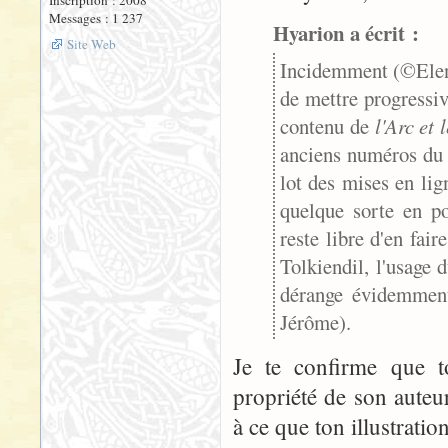
Messages : 1 237
Hyarion a écrit :
Site Web
Incidemment (©Elend
de mettre progressiv
contenu de
l'Arc et
anciens numéros du m
lot des mises en lig
quelque sorte en po
reste libre d'en fai
Tolkiendil, l'usage
dérange évidemment 
Jérôme).
Je te confirme que to
propriété de son aute
à ce que ton illustrati