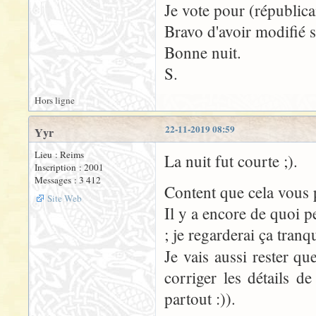
Je vote pour (républi
Bravo d'avoir modifié si
Bonne nuit.
S.
Hors ligne
22-11-2019 08:59
Yyr
Lieu : Reims
La nuit fut courte ;).
Inscription : 2001
Messages : 3 412
Content que cela vous p
Site Web
Il y a encore de quoi p
; je regarderai ça tranq
Je vais aussi rester q
corriger les détails d
partout :)).