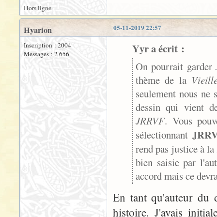
Hors ligne
05-11-2019 22:57
Hyarion
Inscription : 2004
Yyr a écrit :
Messages : 2 656
On pourrait garder
thème de la
Vieill
seulement nous ne sa
dessin qui vient d
JRRVF
. Vous pouv
JRRVF
sélectionnant
rend pas justice à la 
bien saisie par l'au
accord mais ce devra
En tant qu'auteur du 
histoire. J'avais init