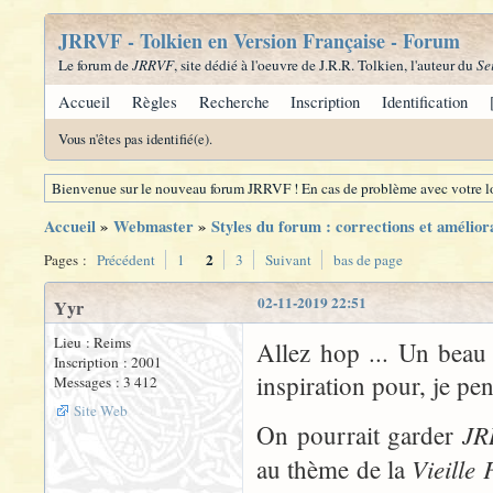
JRRVF - Tolkien en Version Française - Forum
Le forum de
JRRVF
, site dédié à l'oeuvre de J.R.R. Tolkien, l'auteur du
Se
Accueil
Règles
Recherche
Inscription
Identification
Vous n'êtes pas identifié(e).
Bienvenue sur le nouveau forum JRRVF ! En cas de problème avec votre lo
Accueil
»
Webmaster
»
Styles du forum : corrections et amélior
2
Pages :
Précédent
1
3
Suivant
bas de page
02-11-2019 22:51
Yyr
Lieu : Reims
Allez hop ... Un beau
Inscription : 2001
inspiration pour, je pe
Messages : 3 412
Site Web
JR
On pourrait garder
Vieille 
au thème de la