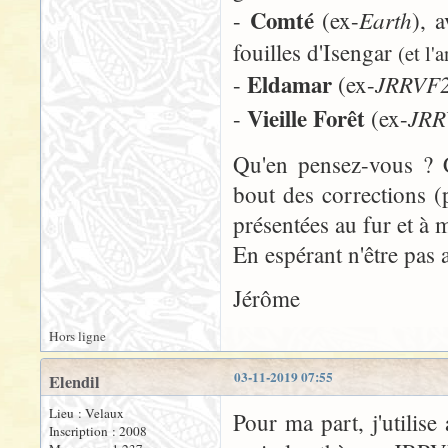
Comté
Earth
-
(ex-
), 
fouilles d'Isengar
(et l'
Eldamar
JRRVF
-
(ex-
Vieille Forêt
JRR
-
(ex-
Qu'en pensez-vous ? C
bout des corrections (
présentées au fur et à 
En espérant n'être pas a
Jérôme
Hors ligne
03-11-2019 07:55
Elendil
Lieu : Velaux
Pour ma part, j'utili
Inscription : 2008