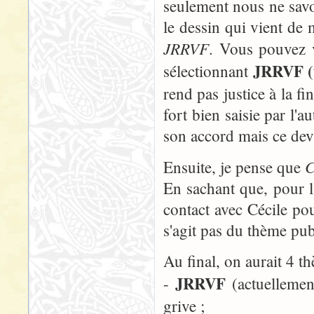
seulement nous ne savon
le dessin qui vient de 
JRRVF
. Vous pouvez v
JRRVF (t
sélectionnant
rend pas justice à la fin
fort bien saisie par l'au
son accord mais ce devra
C
Ensuite, je pense que
En sachant que, pour l
contact avec Cécile po
s'agit pas du thème pub
Au final, on aurait 4 th
JRRVF
-
(actuelleme
grive ;