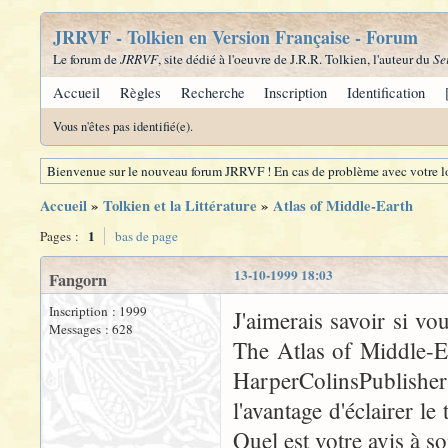
JRRVF - Tolkien en Version Française - Forum
Le forum de
JRRVF
, site dédié à l'oeuvre de J.R.R. Tolkien, l'auteur du
Se
Accueil
Règles
Recherche
Inscription
Identification
Vous n'êtes pas identifié(e).
Bienvenue sur le nouveau forum JRRVF ! En cas de problème avec votre lo
Accueil
»
Tolkien et la Littérature
»
Atlas of Middle-Earth
1
Pages :
bas de page
13-10-1999 18:03
Fangorn
Inscription : 1999
J'aimerais savoir si vou
Messages : 628
The Atlas of Middle-E
HarperColinsPublisher
l'avantage d'éclairer l
Quel est votre avis à so