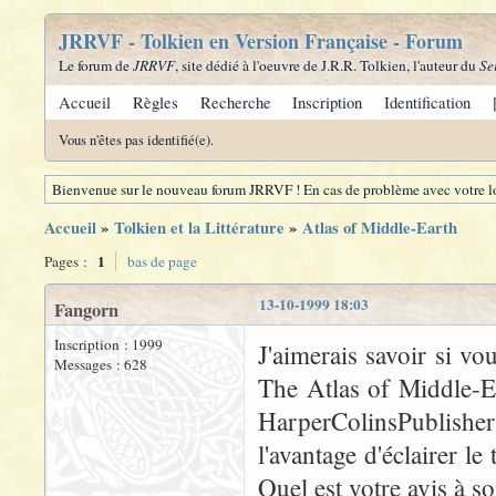
JRRVF - Tolkien en Version Française - Forum
Le forum de
JRRVF
, site dédié à l'oeuvre de J.R.R. Tolkien, l'auteur du
Se
Accueil
Règles
Recherche
Inscription
Identification
Vous n'êtes pas identifié(e).
Bienvenue sur le nouveau forum JRRVF ! En cas de problème avec votre lo
Accueil
»
Tolkien et la Littérature
»
Atlas of Middle-Earth
1
Pages :
bas de page
13-10-1999 18:03
Fangorn
Inscription : 1999
J'aimerais savoir si vou
Messages : 628
The Atlas of Middle-E
HarperColinsPublisher
l'avantage d'éclairer l
Quel est votre avis à so