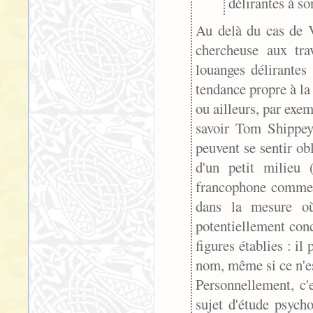
délirantes à so
Au delà du cas de V
chercheuse aux tra
louanges délirantes
tendance propre à la 
ou ailleurs, par exe
savoir Tom Shippey 
peuvent se sentir obl
d'un petit milieu 
francophone comme 
dans la mesure où
potentiellement conce
figures établies : il
nom, même si ce n'est
Personnellement, c'
sujet d'étude psych