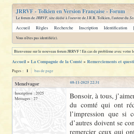
JRRVF - Tolkien en Version Française - Forum
Le forum de
JRRVF
, site dédié à l'oeuvre de J.R.R. Tolkien, l'auteur du
Se
Accueil
Règles
Recherche
Inscription
Identification
Vous n'êtes pas identifié(e).
Bienvenue sur le nouveau forum JRRVF ! En cas de problème avec votre lo
Accueil
»
La Compagnie de la Comté
»
Remerciements et quest
1
Pages :
bas de page
08-11-2025 22:31
Menelvagor
Inscription : 2025
Bonsoir, à tous, j’aim
Messages : 27
du comté qui ont rédi
l’impression que si ce
d’autres doivent se con
remercier ceux qui ont 