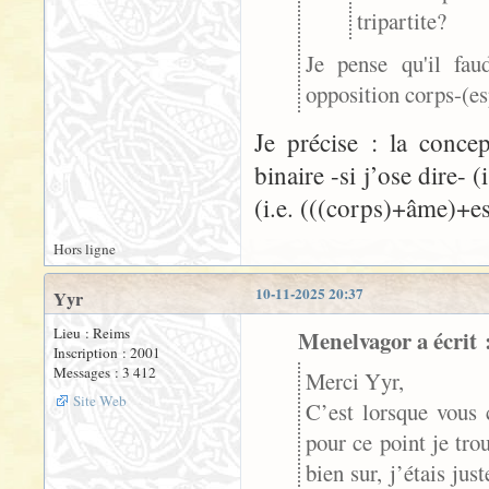
tripartite?
Je pense qu'il fau
opposition corps-(es
Je précise : la conce
binaire -si j’ose dire- 
(i.e. (((corps)+âme)+es
Hors ligne
10-11-2025 20:37
Yyr
Lieu : Reims
Menelvagor a écrit 
Inscription : 2001
Messages : 3 412
Merci Yyr,
Site Web
C’est lorsque vous c
pour ce point je tr
bien sur, j’étais jus