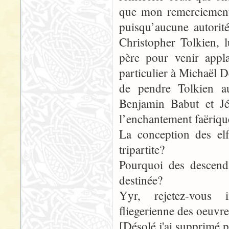
que mon remerciement 
puisqu’aucune autorit
Christopher Tolkien, 
père pour venir appla
particulier à Michaël 
de pendre Tolkien au
Benjamin Babut et Jé
l’enchantement faëriqu
La conception des elf
tripartite?
Pourquoi des descenda
destinée?
Yyr, rejetez-vous in
fliegerienne des oeuvr
[Désolé j'ai supprimé p