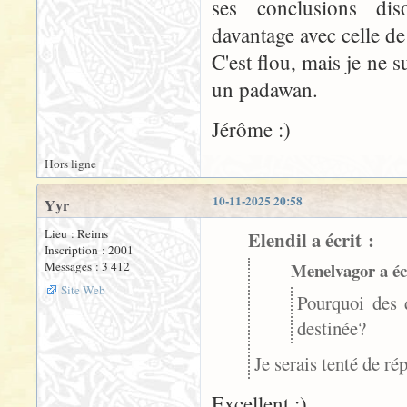
ses conclusions diso
davantage avec celle d
C'est flou, mais je ne s
un padawan.
Jérôme :)
Hors ligne
10-11-2025 20:58
Yyr
Lieu : Reims
Elendil a écrit :
Inscription : 2001
Messages : 3 412
Menelvagor a écr
Site Web
Pourquoi des d
destinée?
Je serais tenté de ré
Excellent :)