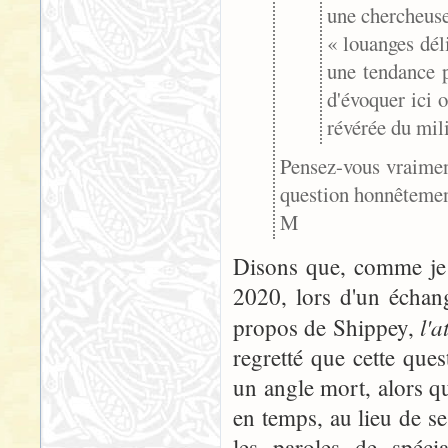
une chercheuse
« louanges déli
une tendance p
d'évoquer ici 
révérée du mil
Pensez-vous vraimen
question honnêtement
M
Disons que, comme je l
2020, lors d'un échange
l'a
propos de Shippey,
regretté que cette que
un angle mort, alors qu
en temps, au lieu de s
les paroles de spéci