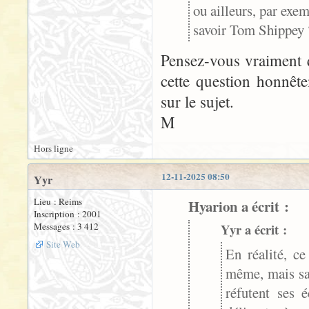
ou ailleurs, par exe
savoir Tom Shippey 
Pensez-vous vraiment 
cette question honnêt
sur le sujet.
M
Hors ligne
12-11-2025 08:50
Yyr
Lieu : Reims
Hyarion a écrit :
Inscription : 2001
Messages : 3 412
Yyr a écrit :
Site Web
En réalité, ce
même, mais sa 
réfutent ses 