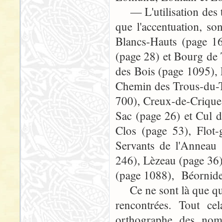
— L'utilisation des tr
que l'accentuation, so
Blancs-Hauts (page 1
(page 28) et Bourg de
des Bois (page 1095),
Chemin des Trous-du-T
700), Creux-de-Crique
Sac (page 26) et Cul 
Clos (page 53), Flot-
Servants de l'Anneau 
246), Lèzeau (page 36)
(page 1088), Béornides
Ce ne sont là que que
rencontrées. Tout cel
orthographe des noms