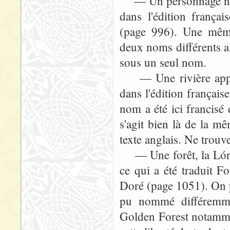
— Un personnage nommé
dans l'édition frança
(page 996). Une même 
deux noms différents al
sous un seul nom.
— Une rivière appelé
dans l'édition françai
nom a été ici francisé 
s'agit bien là de la mê
texte anglais. Ne trouv
— Une forêt, la Lórie
ce qui a été traduit F
Doré (page 1051). On 
pu nommé différemme
Golden Forest notamment