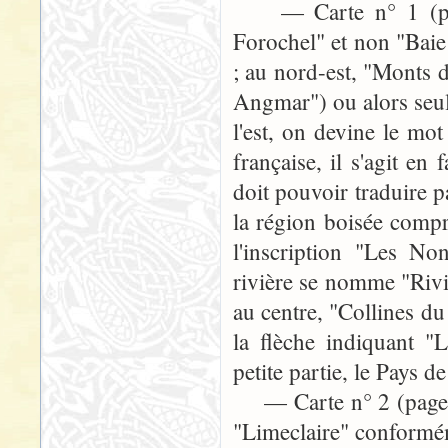
— Carte n° 1 (page 3
Forochel" et non "Bai
; au nord-est, "Monts
Angmar") ou alors seul
l'est, on devine le mot
française, il s'agit en
doit pouvoir traduire p
la région boisée compr
l'inscription "Les No
rivière se nomme "Rivi
au centre, "Collines du
la flèche indiquant "
petite partie, le Pays d
— Carte n° 2 (page 244
"Limeclaire" conformé