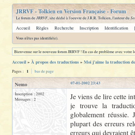
JRRVF - Tolkien en Version Française - Forum
Le forum de
JRRVF
, site dédié à l'oeuvre de J.R.R. Tolkien, l'auteur du
Se
Accueil
Règles
Recherche
Inscription
Identification
Vous n'êtes pas identifié(e).
Bienvenue sur le nouveau forum JRRVF ! En cas de problème avec votre lo
Accueil
»
À propos des traductions
»
Moi j'aime la traduction 
1
Pages :
bas de page
07-01-2002 23:43
Nemo
Inscription : 2002
Je viens de lire cette 
Messages : 2
je trouve la traduct
globalement réussie. 
plupart des erreurs re
erreurs qui devraient ê