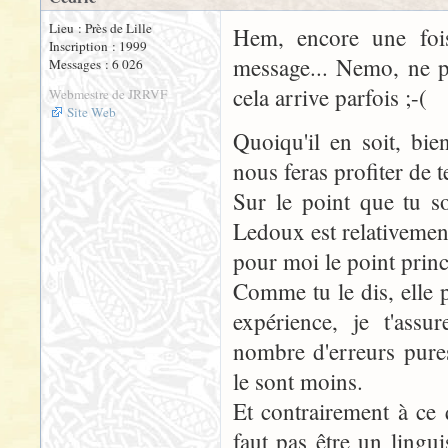
Lieu : Près de Lille
Hem, encore une fois
Inscription : 1999
message... Nemo, ne p
Messages : 6 026
cela arrive parfois ;-(
Webmestre de JRRVF
Site Web
Quoiqu'il en soit, bi
nous feras profiter de t
Sur le point que tu so
Ledoux est relativement 
pour moi le point princ
Comme tu le dis, elle p
expérience, je t'assu
nombre d'erreurs pures
le sont moins.
Et contrairement à ce q
faut pas être un lingu