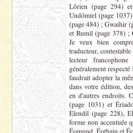
Lôrien (page 294) e
Undómiel (page 1037) 
(page 484) ; Gwaihir (
et Rumil (page 378) ; 
Je veux bien compren
traducteur, contestable
lecteur francophone 
généralement respecté 
faudrait adopter la mêm
dans votre édition, de
en d'autres endroits. 
(page 1031) et Ériado
Elendil (page 228), E
forme non accentuée qu
Éomund, Éothain et É