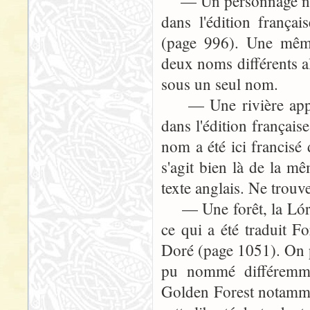
— Un personnage nommé
dans l'édition frança
(page 996). Une même 
deux noms différents al
sous un seul nom.
— Une rivière appelé
dans l'édition françai
nom a été ici francisé 
s'agit bien là de la mê
texte anglais. Ne trouv
— Une forêt, la Lórie
ce qui a été traduit F
Doré (page 1051). On 
pu nommé différemme
Golden Forest notamment