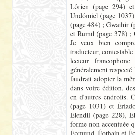
Lôrien (page 294) e
Undómiel (page 1037) 
(page 484) ; Gwaihir (
et Rumil (page 378) ; 
Je veux bien compren
traducteur, contestable
lecteur francophone 
généralement respecté 
faudrait adopter la mêm
dans votre édition, de
en d'autres endroits. 
(page 1031) et Ériado
Elendil (page 228), E
forme non accentuée qu
Éomund, Éothain et É