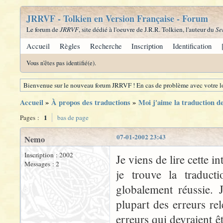
JRRVF - Tolkien en Version Française - Forum
Le forum de
JRRVF
, site dédié à l'oeuvre de J.R.R. Tolkien, l'auteur du
Se
Accueil
Règles
Recherche
Inscription
Identification
Vous n'êtes pas identifié(e).
Bienvenue sur le nouveau forum JRRVF ! En cas de problème avec votre lo
Accueil
»
À propos des traductions
»
Moi j'aime la traduction 
1
Pages :
bas de page
07-01-2002 23:43
Nemo
Inscription : 2002
Je viens de lire cette 
Messages : 2
je trouve la traduct
globalement réussie. 
plupart des erreurs re
erreurs qui devraient ê