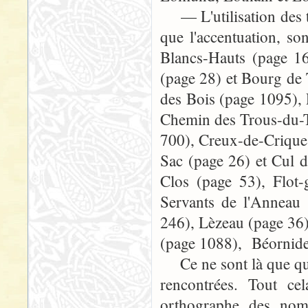
— L'utilisation des tr
que l'accentuation, so
Blancs-Hauts (page 1
(page 28) et Bourg de
des Bois (page 1095),
Chemin des Trous-du-T
700), Creux-de-Crique
Sac (page 26) et Cul 
Clos (page 53), Flot-
Servants de l'Anneau 
246), Lèzeau (page 36)
(page 1088), Béornides
Ce ne sont là que que
rencontrées. Tout cel
orthographe des noms