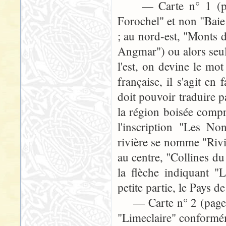
— Carte n° 1 (page 3
Forochel" et non "Bai
; au nord-est, "Monts
Angmar") ou alors seul
l'est, on devine le mot
française, il s'agit en
doit pouvoir traduire p
la région boisée compr
l'inscription "Les No
rivière se nomme "Rivi
au centre, "Collines du
la flèche indiquant "
petite partie, le Pays d
— Carte n° 2 (page 244
"Limeclaire" conformé