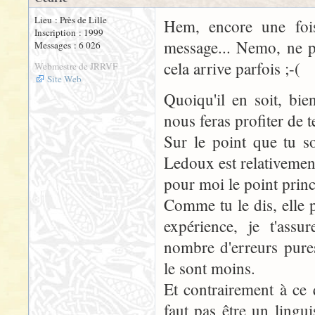
Lieu : Près de Lille
Hem, encore une fois
Inscription : 1999
message... Nemo, ne p
Messages : 6 026
cela arrive parfois ;-(
Webmestre de JRRVF
Site Web
Quoiqu'il en soit, bi
nous feras profiter de t
Sur le point que tu so
Ledoux est relativement 
pour moi le point princ
Comme tu le dis, elle p
expérience, je t'assu
nombre d'erreurs pures
le sont moins.
Et contrairement à ce q
faut pas être un lingu