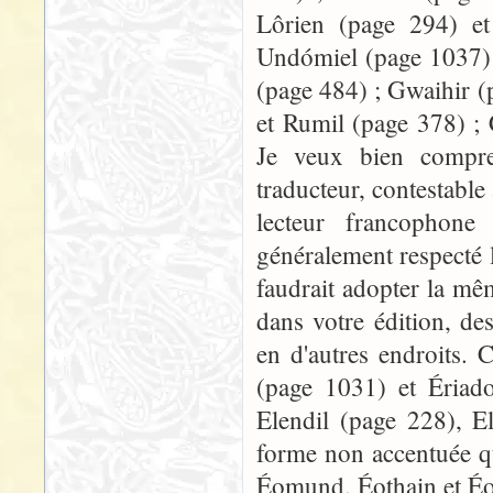
Lôrien (page 294) e
Undómiel (page 1037) 
(page 484) ; Gwaihir (
et Rumil (page 378) ; 
Je veux bien compren
traducteur, contestable
lecteur francophone 
généralement respecté 
faudrait adopter la mêm
dans votre édition, de
en d'autres endroits. 
(page 1031) et Ériado
Elendil (page 228), E
forme non accentuée qu
Éomund, Éothain et É