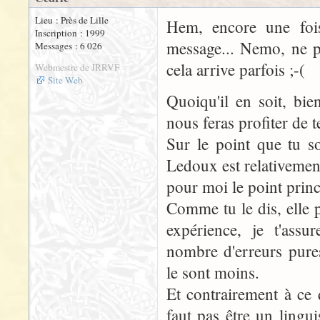
Lieu : Près de Lille
Hem, encore une fois
Inscription : 1999
message... Nemo, ne p
Messages : 6 026
cela arrive parfois ;-(
Webmestre de JRRVF
Site Web
Quoiqu'il en soit, bi
nous feras profiter de t
Sur le point que tu so
Ledoux est relativement 
pour moi le point princ
Comme tu le dis, elle p
expérience, je t'assu
nombre d'erreurs pures
le sont moins.
Et contrairement à ce q
faut pas être un lingu