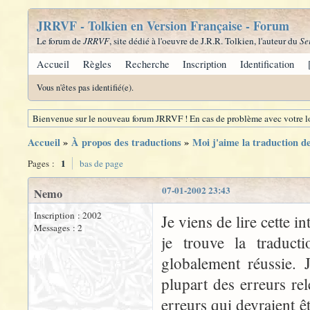
JRRVF - Tolkien en Version Française - Forum
Le forum de
JRRVF
, site dédié à l'oeuvre de J.R.R. Tolkien, l'auteur du
Se
Accueil
Règles
Recherche
Inscription
Identification
Vous n'êtes pas identifié(e).
Bienvenue sur le nouveau forum JRRVF ! En cas de problème avec votre lo
Accueil
»
À propos des traductions
»
Moi j'aime la traduction 
1
Pages :
bas de page
07-01-2002 23:43
Nemo
Inscription : 2002
Je viens de lire cette 
Messages : 2
je trouve la traduct
globalement réussie. 
plupart des erreurs re
erreurs qui devraient ê