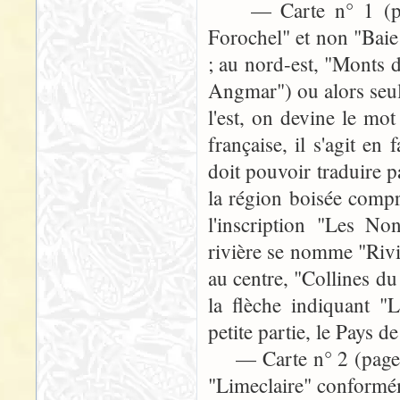
— Carte n° 1 (page 3
Forochel" et non "Bai
; au nord-est, "Monts
Angmar") ou alors seul
l'est, on devine le mot
française, il s'agit en
doit pouvoir traduire p
la région boisée compr
l'inscription "Les No
rivière se nomme "Rivi
au centre, "Collines du
la flèche indiquant "
petite partie, le Pays d
— Carte n° 2 (page 244
"Limeclaire" conformé