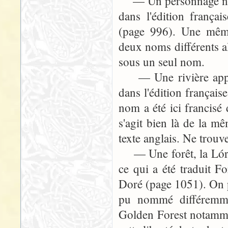
— Un personnage nommé
dans l'édition frança
(page 996). Une même 
deux noms différents al
sous un seul nom.
— Une rivière appelé
dans l'édition françai
nom a été ici francisé 
s'agit bien là de la mê
texte anglais. Ne trouv
— Une forêt, la Lórie
ce qui a été traduit F
Doré (page 1051). On 
pu nommé différemme
Golden Forest notamment