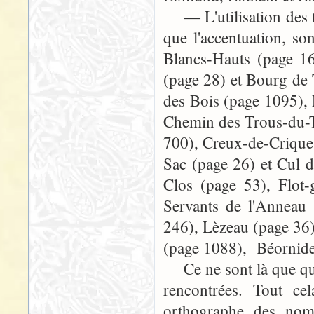
— L'utilisation des tr
que l'accentuation, so
Blancs-Hauts (page 1
(page 28) et Bourg de
des Bois (page 1095),
Chemin des Trous-du-T
700), Creux-de-Crique
Sac (page 26) et Cul 
Clos (page 53), Flot-
Servants de l'Anneau 
246), Lèzeau (page 36)
(page 1088), Béornides
Ce ne sont là que que
rencontrées. Tout cel
orthographe des noms