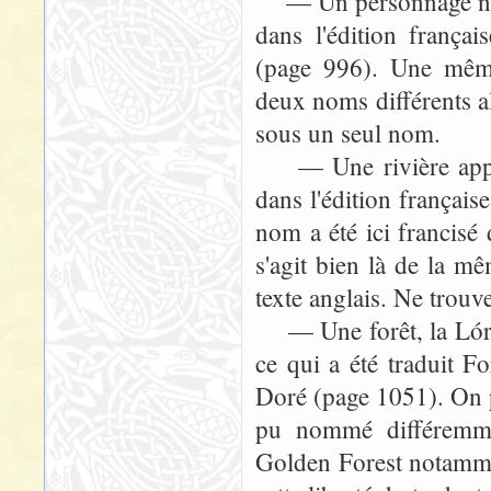
— Un personnage nommé
dans l'édition frança
(page 996). Une même 
deux noms différents al
sous un seul nom.
— Une rivière appelé
dans l'édition françai
nom a été ici francisé 
s'agit bien là de la mê
texte anglais. Ne trouv
— Une forêt, la Lórie
ce qui a été traduit F
Doré (page 1051). On 
pu nommé différemme
Golden Forest notamment