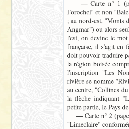
— Carte n° 1 (page 3
Forochel" et non "Bai
; au nord-est, "Monts
Angmar") ou alors seul
l'est, on devine le mot
française, il s'agit en
doit pouvoir traduire p
la région boisée compr
l'inscription "Les No
rivière se nomme "Rivi
au centre, "Collines du
la flèche indiquant "
petite partie, le Pays d
— Carte n° 2 (page 244
"Limeclaire" conformé