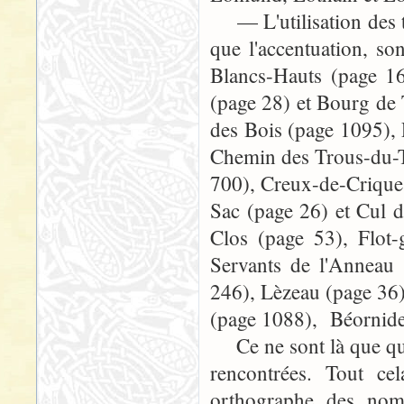
— L'utilisation des tr
que l'accentuation, so
Blancs-Hauts (page 1
(page 28) et Bourg de
des Bois (page 1095),
Chemin des Trous-du-T
700), Creux-de-Crique
Sac (page 26) et Cul 
Clos (page 53), Flot-
Servants de l'Anneau 
246), Lèzeau (page 36)
(page 1088), Béornides
Ce ne sont là que que
rencontrées. Tout cel
orthographe des noms