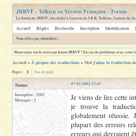
JRRVF - Tolkien en Version Française - Forum
Le forum de
JRRVF
, site dédié à l'oeuvre de J.R.R. Tolkien, l'auteur du
Se
Accueil
Règles
Recherche
Inscription
Identification
Vous n'êtes pas identifié(e).
Bienvenue sur le nouveau forum JRRVF ! En cas de problème avec votre lo
Accueil
»
À propos des traductions
»
Moi j'aime la traduction 
1
Pages :
bas de page
07-01-2002 23:43
Nemo
Inscription : 2002
Je viens de lire cette 
Messages : 2
je trouve la traduct
globalement réussie. 
plupart des erreurs re
erreurs qui devraient ê