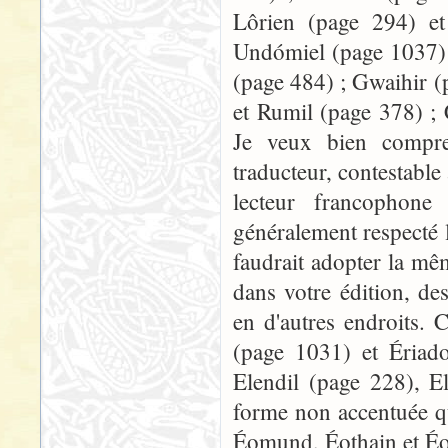
Lôrien (page 294) e
Undómiel (page 1037) 
(page 484) ; Gwaihir (
et Rumil (page 378) ; 
Je veux bien compren
traducteur, contestable
lecteur francophone 
généralement respecté 
faudrait adopter la mêm
dans votre édition, de
en d'autres endroits. 
(page 1031) et Ériado
Elendil (page 228), E
forme non accentuée qu
Éomund, Éothain et É