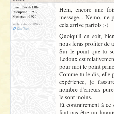
Lieu : Près de Lille
Hem, encore une fois
Inscription : 1999
message... Nemo, ne p
Messages : 6 026
cela arrive parfois ;-(
Webmestre de JRRVF
Site Web
Quoiqu'il en soit, bi
nous feras profiter de t
Sur le point que tu so
Ledoux est relativement 
pour moi le point princ
Comme tu le dis, elle p
expérience, je t'assu
nombre d'erreurs pures
le sont moins.
Et contrairement à ce q
faut pas être un lingu