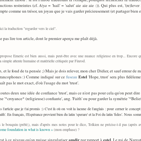
ctions restreintes (cf.
Aiya
= 'hail' = 'salut' aie aie aie :)). Qui plus est, '(re)lev
pte comme un trésor, un joyau que je vais garder précieusement (et partager bien e
ci la traduction "regarder vers le ciel".
e pas lire ton article, dont le premier aperçu me plaît déjà.
 propose Emeric est bien aussi, mais peut-être avec une nuance religieuse en trop... Encore qu
la simple attente humaine et matérielle critiquée par Finrod.
 et le fond de ta pensée ;) Mais je dois relever, mon cher Didier, et sauf erreur de ma
Estel
 francophones :) Comme indiqué sur ce
fuseau
'Hope, trust' sera plus fidèleme
t pas le mot exact, d'où l'usage du mot 'trust'.
toutes deux une idée de confiance 'trust', mais ce n'est pas pour cela qu'on peut dir
une '*croyance* (religieuse) confiante', ang. 'Faith' ou pour garder la symétrie '*Belief*
 l'article que je t'ai promis :) C'est là où on voit la lacune de l'anglais : pour cerner le concep
faith'. En français, l'Espérance provient bien du latin 'sperare' et la Foi du latin 'fides'. Nous so
 pas le bouquin (prêté;), mais d'après mes notes pour le dico, Tolkien ne précise-t-il pas (a
some foundation in what is known »
(mon emphase) ?
amdir
estel
est à ce niveau qu'on puisse singulariser
par rapport à
. Le roi de Nargo