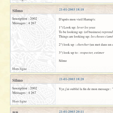
21-01-2003 18:18
Silmo
Inscription : 2002
D'après mon vieil Harrap's:
Messages : 4 267
1°) Look up:
lever les yeux
To be looking up: (of business)
reprend
Things are looking up:
les choses s'amé
2°) look up :
chercher
(un mot dans un d
3°) look up to :
respecter, estimer
Silmo
Hors ligne
21-01-2003 18:28
Silmo
Inscription : 2002
Yyr, j'ai oublié la fin de mon message : "
Messages : 4 267
Hors ligne
21-01-2003 20:11
RR