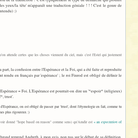
er les yeux/la tête' m'apparaît une traduction géniale ! ! ! C'est le genre de
ntendu) :)
'on attende certes que les choses viennent du ciel, mais c'est l'Estel qui justement
 part, la confusion entre l'Espérance et la Foi, qui a été faite et reproduite
nt rendu en français par 'espérance' ; le roi Finrod est obligé de définir le
e Espérance = Foi. L'Espérance est pourrait-on dire un '*espoir* (religieux)
, trust'.
t d'Espérance, on est obligé de passer par 'trust', dont l'étymologie en fait, comme tu
mmes plus rigoureux :)
près avoir donné "hope based on reason" comme sens) qu'Amdir est
« an
expectation
of
thrond reprend Andreth, à mon avis, non pas sur le début de sa définition,