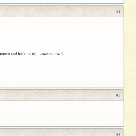
#2
 (come and look me up :
venez me voir
)
#3
#4