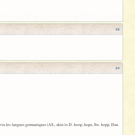
#8
#9
s via les langues germaniques (AS., akin to D. hoop, hope, Sw. hopp, Dan.