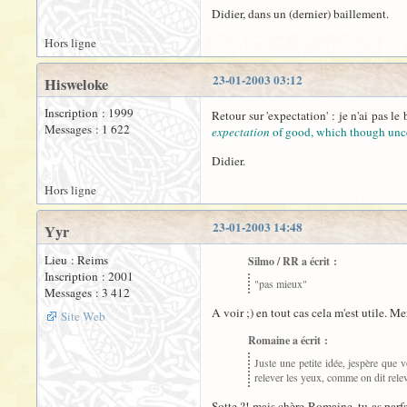
Didier, dans un (dernier) baillement.
Hors ligne
23-01-2003 03:12
Hisweloke
Inscription : 1999
Retour sur 'expectation' : je n'ai pas 
Messages : 1 622
expectation
of good, which though unce
Didier.
Hors ligne
23-01-2003 14:48
Yyr
Lieu : Reims
Silmo / RR a écrit :
Inscription : 2001
"pas mieux"
Messages : 3 412
A voir ;) en tout cas cela m'est utile. Me
Site Web
Romaine a écrit :
Juste une petite idée, jespère que v
relever les yeux, comme on dit releve
Sotte ?! mais chère Romaine, tu as parfa