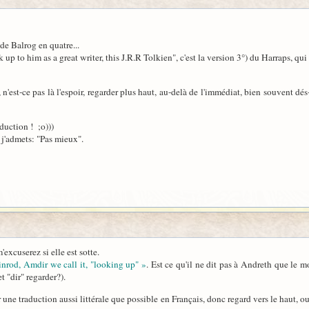
de Balrog en quatre...
k up to him as a great writer, this J.R.R Tolkien", c'est la version 3°) du Harraps, q
'est-ce pas là l'espoir, regarder plus haut, au-delà de l'immédiat, bien souvent dés
aduction ! ;o)))
j'admets: "Pas mieux".
'excuserez si elle est sotte.
Finrod, Amdir we call it, "looking up" »
. Est ce qu'il ne dit pas à Andreth que le m
t "dir" regarder?).
r une traduction aussi littérale que possible en Français, donc regard vers le haut, o