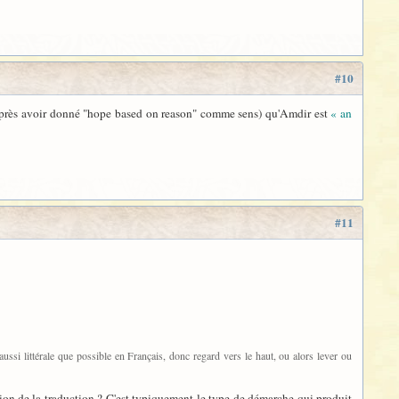
#10
as (après avoir donné "hope based on reason" comme sens) qu'Amdir est
« an
#11
 aussi littérale que possible en Français, donc regard vers le haut, ou alors lever ou
ction de la traduction ? C'est typiquement le type de démarche qui produit