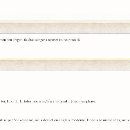
, mon bon dragon, faudrait songer à reposer les neurones :D
akin to
to trust
fei, F. foi, fr. L. fides;
fidere
...] (mon emphase).
 utilisé par Shakespeare, mais désuet en anglais moderne. Hope a le même sens, mai