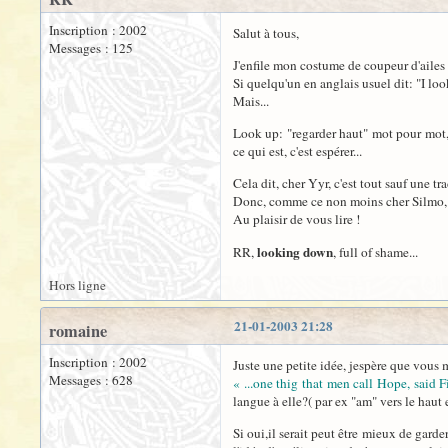
Inscription : 2002
Salut à tous,
Messages : 125
J'enfile mon costume de coupeur d'ailes 
Si quelqu'un en anglais usuel dit: "I loo
Mais...
Look up: "regarder haut" mot pour mot, n
ce qui est, c'est espérer...
Cela dit, cher Yyr, c'est tout sauf une tr
Donc, comme ce non moins cher Silmo, 
Au plaisir de vous lire !
looking down
RR,
, full of shame...
Hors ligne
21-01-2003 21:28
romaine
Inscription : 2002
Juste une petite idée, jespère que vous m
Messages : 628
« ...one thig that men call Hope, said 
langue à elle?( par ex "am" vers le haut e
Si oui,il serait peut être mieux de garde