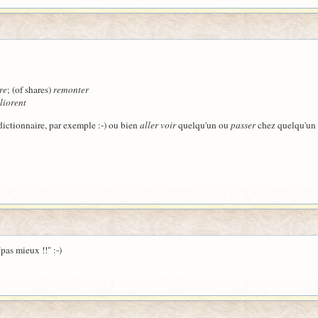
re
; (of shares)
remonter
liorent
ictionnaire, par exemple :-) ou bien
aller voir
quelqu'un ou
passer
chez quelqu'un
pas mieux !!" :-)