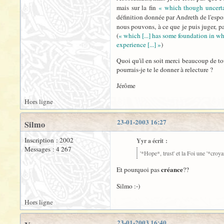
mais sur la fin
« which though uncert
définition donnée par Andreth de l'espoi
nous pouvons, à ce que je puis juger, pa
(
« which [...] has some foundation in w
experience [...] »
)
Quoi qu'il en soit merci beaucoup de tou
pourrais-je te le donner à relecture ?
Jérôme
Hors ligne
23-01-2003 16:27
Silmo
Inscription : 2002
Yyr a écrit :
Messages : 4 267
'*Hope*, trust' et la Foi une '*croya
créance
Et pourquoi pas
??
Silmo :-)
Hors ligne
23-01-2003 16:40