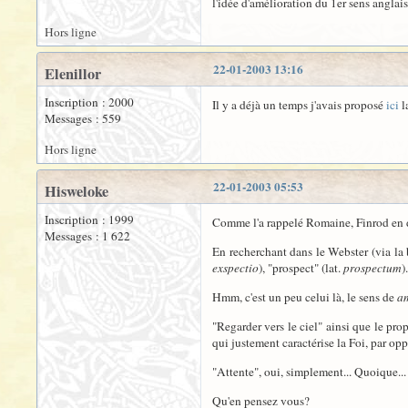
l'idée d'amélioration du 1er sens anglais
Hors ligne
22-01-2003 13:16
Elenillor
Inscription : 2000
Il y a déjà un temps j'avais proposé
ici
l
Messages : 559
Hors ligne
22-01-2003 05:53
Hisweloke
Inscription : 1999
Comme l'a rappelé Romaine, Finrod en d
Messages : 1 622
En recherchant dans le Webster (via la
exspectio
), "prospect" (lat.
prospectum
)
Hmm, c'est un peu celui là, le sens de
a
"Regarder vers le ciel" ainsi que le pro
qui justement caractérise la Foi, par opp
"Attente", oui, simplement... Quoique...
Qu'en pensez vous?