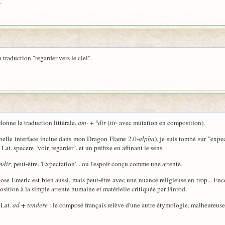
.
a traduction "regarder vers le ciel".
onne la traduction littérale,
am-
+
°dir
(
tir-
avec mutation en composition).
 belle interface inclue dans mon Dragon Flame 2.0-
alpha
), je suis tombé sur "expec
. Lat. specere "voir, regarder", et un préfixe en affinant le sens.
mdir
, peut-être. 'Expectation'... ou l'espoir conçu comme une attente.
pose Emeric est bien aussi, mais peut-être avec une nuance religieuse en trop... Enco
osition à la simple attente humaine et matérielle critiquée par Finrod.
 Lat.
ad + tendere
: le composé français relève d'une autre étymologie, malheureuse