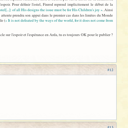
 l'espoir. Pour définir l'estel, Finrod reprend implicitement le début de la
stel[...]: of all His designs the issue must be for His Children's joy »
. Ainsi
tte attente prendra son appui dans le premier cas dans les limites du Monde
de (
« It is not defeated by the ways of the world, for it does not come from
e sur l'espoir et l'espérance en Arda, tu es toujours OK pour le publier ?
#12
#13