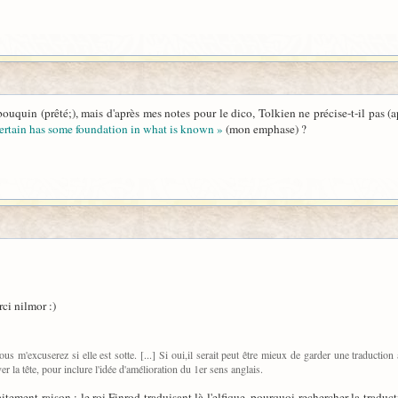
le bouquin (prêté;), mais d'après mes notes pour le dico, Tolkien ne précise-t-il p
rtain has some foundation in what is known »
(mon emphase) ?
rci nilmor :)
ous m'excuserez si elle est sotte. [...] Si oui,il serait peut être mieux de garder une traduction
r la tête, pour inclure l'idée d'amélioration du 1er sens anglais.
itement raison : le roi Finrod traduisant là l'elfique, pourquoi rechercher la tradu