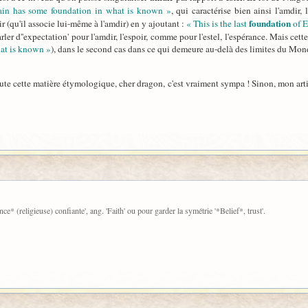
ain has some foundation in what is known »
, qui caractérise bien ainsi l'amdir,
foundation
r (qu'il associe lui-même à l'amdir) en y ajoutant :
« This is the last
of E
rler d''expectation' pour l'amdir, l'espoir, comme pour l'estel, l'espérance. Mais ce
hat is known »
), dans le second cas dans ce qui demeure au-delà des limites du Mon
te cette matière étymologique, cher dragon, c'est vraiment sympa ! Sinon, mon articl
nce* (religieuse) confiante', ang. 'Faith' ou pour garder la symétrie '*Belief*, trust'.