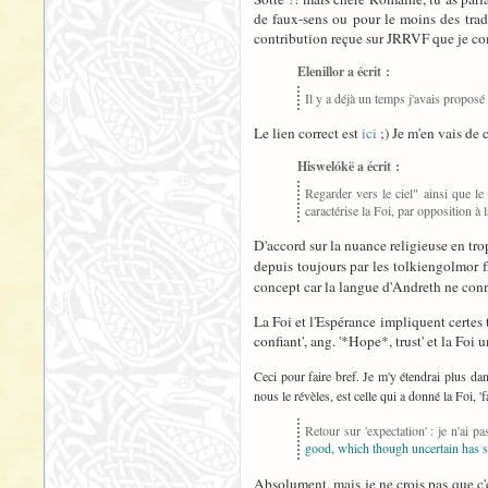
de faux-sens ou pour le moins des tradu
contribution reçue sur JRRVF que je com
Elenillor a écrit :
Il y a déjà un temps j'avais proposé i
Le lien correct est
ici
;) Je m'en vais de c
Hiswelókë a écrit :
Regarder vers le ciel" ainsi que le
caractérise la Foi, par opposition à 
D'accord sur la nuance religieuse en trop,
depuis toujours par les tolkiengolmor
concept car la langue d'Andreth ne connaî
La Foi et l'Espérance impliquent certes 
confiant', ang. '*Hope*, trust' et la Foi 
Ceci pour faire bref. Je m'y étendrai plus dans
nous le révèles, est celle qui a donné la Foi, '
Retour sur 'expectation' : je n'ai
good, which though uncertain has 
Absolument, mais je ne crois pas que c'