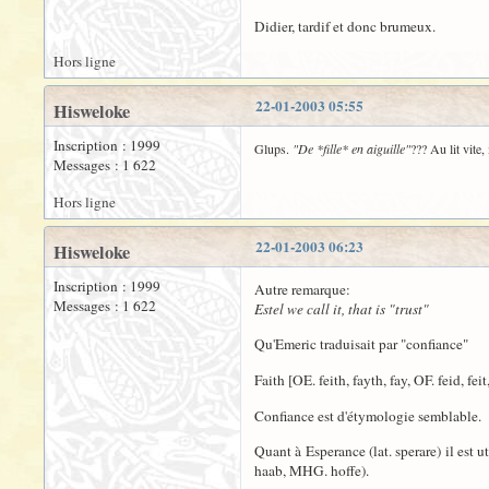
Didier, tardif et donc brumeux.
Hors ligne
22-01-2003 05:55
Hisweloke
Inscription : 1999
Glups.
"De *fille* en aiguille"
??? Au lit vite
Messages : 1 622
Hors ligne
22-01-2003 06:23
Hisweloke
Inscription : 1999
Autre remarque:
Messages : 1 622
Estel we call it, that is "trust"
Qu'Emeric traduisait par "confiance"
Faith [OE. feith, fayth, fay, OF. feid, feit, 
Confiance est d'étymologie semblable.
Quant à Esperance (lat. sperare) il est
haab, MHG. hoffe).