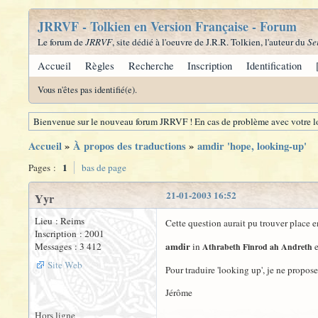
JRRVF - Tolkien en Version Française - Forum
Le forum de
JRRVF
, site dédié à l'oeuvre de J.R.R. Tolkien, l'auteur du
Se
Accueil
Règles
Recherche
Inscription
Identification
Vous n'êtes pas identifié(e).
Bienvenue sur le nouveau forum JRRVF ! En cas de problème avec votre lo
Accueil
»
À propos des traductions
»
amdir 'hope, looking-up'
1
Pages :
bas de page
21-01-2003 16:52
Yyr
Lieu : Reims
Cette question aurait pu trouver place 
Inscription : 2001
amdir
Messages : 3 412
in
e
Athrabeth Finrod ah Andreth
Site Web
Pour traduire 'looking up', je ne propose
Jérôme
Hors ligne