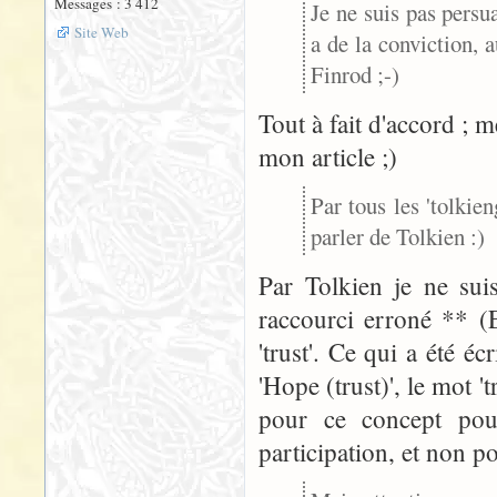
Messages : 3 412
Je ne suis pas persua
Site Web
a de la conviction, 
Finrod ;-)
Tout à fait d'accord ; m
mon article ;)
Par tous les 'tolkie
parler de Tolkien :)
Par Tolkien je ne sui
raccourci erroné ** (Es
'trust'. Ce qui a été éc
'Hope (trust)', le mot 't
pour ce concept pour
participation, et non po