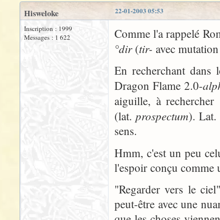
22-01-2003 05:53
Hisweloke
Inscription : 1999
Comme l'a rappelé Roma
Messages : 1 622
°dir
tir-
(
avec mutation
En recherchant dans l
alp
Dragon Flame 2.0-
aiguille, à rechercher
prospectum
(lat.
). Lat.
sens.
Hmm, c'est un peu celu
l'espoir conçu comme u
"Regarder vers le ciel
peut-être avec une nuan
que les choses viennent