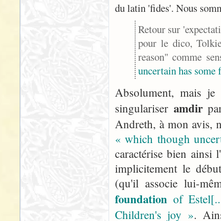
du latin 'fides'. Nous som
Retour sur 'expectati
pour le dico, Tolki
reason" comme sen
uncertain has some 
Absolument, mais je 
amdir
singulariser
par
Andreth, à mon avis, no
« which though uncer
caractérise bien ainsi l
implicitement le débu
(qu'il associe lui-m
foundation
of Estel[.
Children's joy »
. Ain