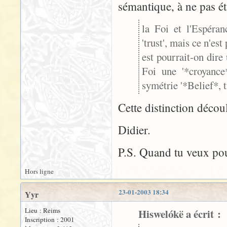
sémantique, à ne pas ét
la Foi et l'Espéra
'trust', mais ce n'es
est pourrait-on dire 
Foi une '*croyance*
symétrie '*Belief*, t
Cette distinction décou
Didier.
P.S. Quand tu veux pour 
Hors ligne
23-01-2003 18:34
Yyr
Lieu : Reims
Hiswelókë a écrit :
Inscription : 2001