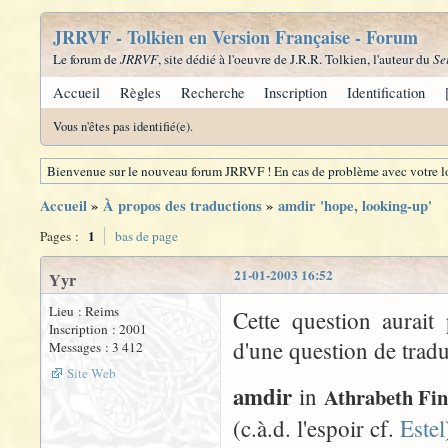
JRRVF - Tolkien en Version Française - Forum
Le forum de
JRRVF
, site dédié à l'oeuvre de J.R.R. Tolkien, l'auteur du
Se
Accueil
Règles
Recherche
Inscription
Identification
Vous n'êtes pas identifié(e).
Bienvenue sur le nouveau forum JRRVF ! En cas de problème avec votre lo
Accueil
»
À propos des traductions
»
amdir 'hope, looking-up'
1
Pages :
bas de page
21-01-2003 16:52
Yyr
Lieu : Reims
Cette question aurait
Inscription : 2001
d'une question de tradu
Messages : 3 412
Site Web
amdir
in
Athrabeth Fi
(c.à.d. l'espoir cf.
Estel