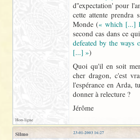
d''expectation' pour l'
cette attente prendra
Monde (
« which [...]
second cas dans ce qu
defeated by the ways 
[...] »
)
Quoi qu'il en soit me
cher dragon, c'est vr
l'espérance en Arda, t
donner à relecture ?
Jérôme
Hors ligne
23-01-2003 16:27
Silmo