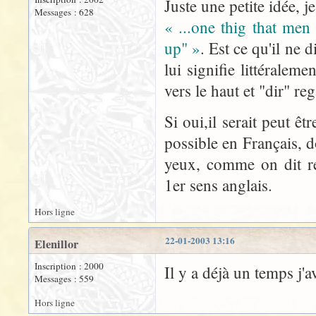
Juste une petite idée, j
Messages : 628
« ...one thig that men
up" »
. Est ce qu'il ne
lui signifie littéralem
vers le haut et "dir" re
Si oui,il serait peut ê
possible en Français, d
yeux, comme on dit rel
1er sens anglais.
Hors ligne
22-01-2003 13:16
Elenillor
Inscription : 2000
Il y a déjà un temps j'
Messages : 559
Hors ligne