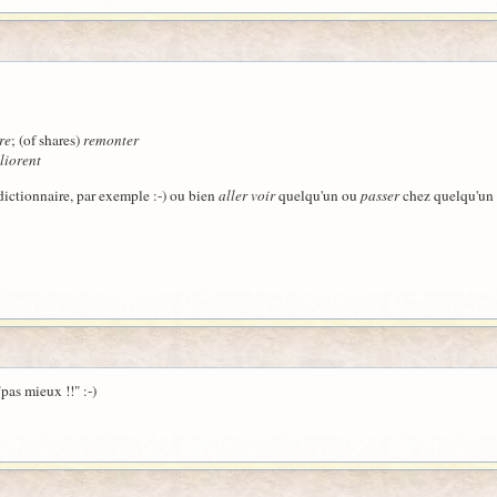
re
; (of shares)
remonter
liorent
ictionnaire, par exemple :-) ou bien
aller voir
quelqu'un ou
passer
chez quelqu'un
pas mieux !!" :-)