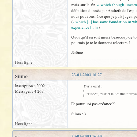
mais sur la fin
« which though uncert
définition donnée par Andreth de l'espoi
nous pouvons, à ce que je puis juger, pa
(
« which [...] has some foundation in w
experience [...] »
)
Quoi qu'il en soit merci beaucoup de tou
pourrais-je te le donner à relecture ?
Jérôme
Hors ligne
23-01-2003 16:27
Silmo
Inscription : 2002
Yyr a écrit :
Messages : 4 267
'*Hope*, trust' et la Foi une '*croya
créance
Et pourquoi pas
??
Silmo :-)
Hors ligne
23-01-2003 16:40