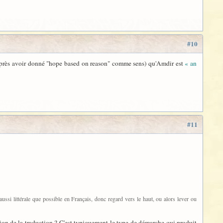
#10
as (après avoir donné "hope based on reason" comme sens) qu'Amdir est
« an
#11
 aussi littérale que possible en Français, donc regard vers le haut, ou alors lever ou
ction de la traduction ? C'est typiquement le type de démarche qui produit