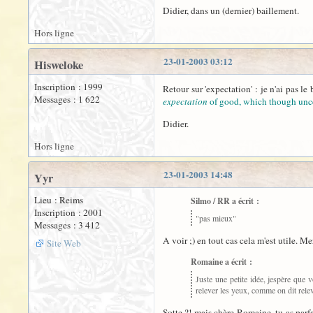
Didier, dans un (dernier) baillement.
Hors ligne
23-01-2003 03:12
Hisweloke
Inscription : 1999
Retour sur 'expectation' : je n'ai pas 
Messages : 1 622
expectation
of good, which though unce
Didier.
Hors ligne
23-01-2003 14:48
Yyr
Lieu : Reims
Silmo / RR a écrit :
Inscription : 2001
"pas mieux"
Messages : 3 412
A voir ;) en tout cas cela m'est utile. Me
Site Web
Romaine a écrit :
Juste une petite idée, jespère que v
relever les yeux, comme on dit releve
Sotte ?! mais chère Romaine, tu as parfa