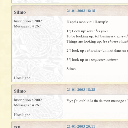
21-01-2003 18:18
Silmo
Inscription : 2002
D'après mon vieil Harrap's:
Messages : 4 267
1°) Look up:
lever les yeux
To be looking up: (of business)
reprend
Things are looking up:
les choses s'amé
2°) look up :
chercher
(un mot dans un d
3°) look up to :
respecter, estimer
Silmo
Hors ligne
21-01-2003 18:28
Silmo
Inscription : 2002
Yyr, j'ai oublié la fin de mon message : "
Messages : 4 267
Hors ligne
21-01-2003 20:11
RR