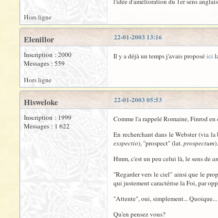
l'idée d'amélioration du 1er sens anglais
Hors ligne
22-01-2003 13:16
Elenillor
Inscription : 2000
Il y a déjà un temps j'avais proposé
ici
l
Messages : 559
Hors ligne
22-01-2003 05:53
Hisweloke
Inscription : 1999
Comme l'a rappelé Romaine, Finrod en d
Messages : 1 622
En recherchant dans le Webster (via la
exspectio
), "prospect" (lat.
prospectum
)
Hmm, c'est un peu celui là, le sens de
a
"Regarder vers le ciel" ainsi que le pro
qui justement caractérise la Foi, par opp
"Attente", oui, simplement... Quoique...
Qu'en pensez vous?