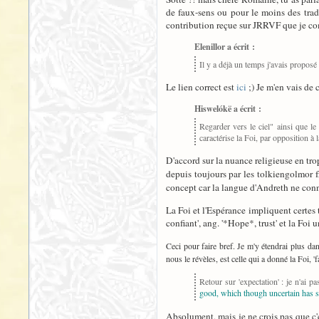
de faux-sens ou pour le moins des tradu
contribution reçue sur JRRVF que je com
Elenillor a écrit :
Il y a déjà un temps j'avais proposé i
Le lien correct est
ici
;) Je m'en vais de c
Hiswelókë a écrit :
Regarder vers le ciel" ainsi que le
caractérise la Foi, par opposition à 
D'accord sur la nuance religieuse en trop,
depuis toujours par les tolkiengolmor
concept car la langue d'Andreth ne connaî
La Foi et l'Espérance impliquent certes 
confiant', ang. '*Hope*, trust' et la Foi 
Ceci pour faire bref. Je m'y étendrai plus dans
nous le révèles, est celle qui a donné la Foi, '
Retour sur 'expectation' : je n'ai
good, which though uncertain has 
Absolument, mais je ne crois pas que c'