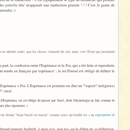
er les yeux/la tête' m'apparaît une traduction géniale ! ! ! C'est le genre de
ntendu) :)
'on attende certes que les choses viennent du ciel, mais c'est l'Estel qui justement
 part, la confusion entre l'Espérance et la Foi, qui a été faite et reproduite
nt rendu en français par 'espérance' ; le roi Finrod est obligé de définir le
e Espérance = Foi. L'Espérance est pourrait-on dire un '*espoir* (religieux)
, trust'.
t d'Espérance, on est obligé de passer par 'trust', dont l'étymologie en fait, comme tu
mmes plus rigoureux :)
près avoir donné "hope based on reason" comme sens) qu'Amdir est
« an
expectation
of
thrond reprend Andreth, à mon avis, non pas sur le début de sa définition,