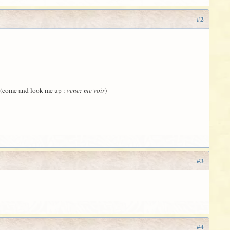
#2
 (come and look me up :
venez me voir
)
#3
#4