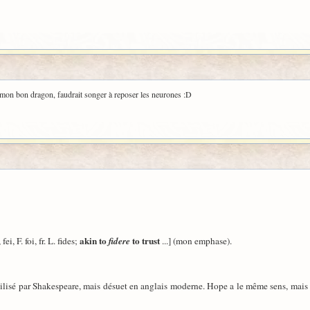
, mon bon dragon, faudrait songer à reposer les neurones :D
akin to
to trust
fei, F. foi, fr. L. fides;
fidere
...] (mon emphase).
 utilisé par Shakespeare, mais désuet en anglais moderne. Hope a le même sens, mai