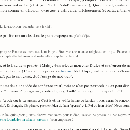
ctions restreintes (cf.
Aiya
= 'hail' = 'salut' aie aie aie :)). Qui plus est, '(re)lev
pte comme un trésor, un joyau que je vais garder précieusement (et partager bien e
ci la traduction "regarder vers le ciel".
e pas lire ton article, dont le premier aperçu me plaît déjà.
 propose Emeric est bien aussi, mais peut-être avec une nuance religieuse en trop... Encore qu
la simple attente humaine et matérielle critiquée par Finrod.
 et le fond de ta pensée ;) Mais je dois relever, mon cher Didier, et sauf erreur de ma
Estel
 francophones :) Comme indiqué sur ce
fuseau
'Hope, trust' sera plus fidèleme
t pas le mot exact, d'où l'usage du mot 'trust'.
toutes deux une idée de confiance 'trust', mais ce n'est pas pour cela qu'on peut dir
une '*croyance* (religieuse) confiante', ang. 'Faith' ou pour garder la symétrie '*Belief*
 l'article que je t'ai promis :) C'est là où on voit la lacune de l'anglais : pour cerner le concep
faith'. En français, l'Espérance provient bien du latin 'sperare' et la Foi du latin 'fides'. Nous so
 pas le bouquin (prêté;), mais d'après mes notes pour le dico, Tolkien ne précise-t-il pas (a
some foundation in what is known »
(mon emphase) ?
amdir
estel
est à ce niveau qu'on puisse singulariser
par rapport à
. Le roi de Nargo