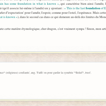
ain has some foundation in what is known »
, qui caractérise bien ainsi l'amdir,
foundation
r (qu'il associe lui-même à l'amdir) en y ajoutant :
« This is the last
of E
rler d''expectation' pour l'amdir, l'espoir, comme pour l'estel, l'espérance. Mais ce
hat is known »
), dans le second cas dans ce qui demeure au-delà des limites du Mon
te cette matière étymologique, cher dragon, c'est vraiment sympa ! Sinon, mon articl
nce* (religieuse) confiante', ang. 'Faith' ou pour garder la symétrie '*Belief*, trust'.