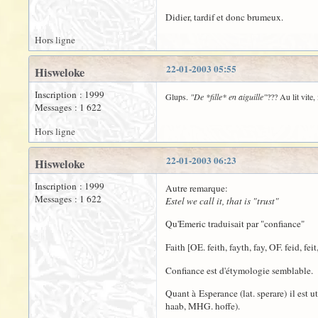
Didier, tardif et donc brumeux.
Hors ligne
22-01-2003 05:55
Hisweloke
Inscription : 1999
Glups.
"De *fille* en aiguille"
??? Au lit vite
Messages : 1 622
Hors ligne
22-01-2003 06:23
Hisweloke
Inscription : 1999
Autre remarque:
Messages : 1 622
Estel we call it, that is "trust"
Qu'Emeric traduisait par "confiance"
Faith [OE. feith, fayth, fay, OF. feid, feit, 
Confiance est d'étymologie semblable.
Quant à Esperance (lat. sperare) il est
haab, MHG. hoffe).