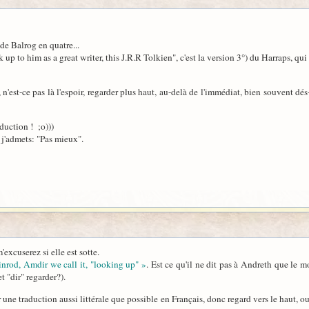
de Balrog en quatre...
k up to him as a great writer, this J.R.R Tolkien", c'est la version 3°) du Harraps, q
'est-ce pas là l'espoir, regarder plus haut, au-delà de l'immédiat, bien souvent dés
aduction ! ;o)))
j'admets: "Pas mieux".
'excuserez si elle est sotte.
Finrod, Amdir we call it, "looking up" »
. Est ce qu'il ne dit pas à Andreth que le m
t "dir" regarder?).
r une traduction aussi littérale que possible en Français, donc regard vers le haut, o