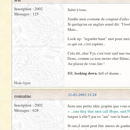
Inscription : 2002
Salut à tous,
Messages : 125
J'enfile mon costume de coupeur d'ailes 
Si quelqu'un en anglais usuel dit: "I loo
Mais...
Look up: "regarder haut" mot pour mot, n
ce qui est, c'est espérer...
Cela dit, cher Yyr, c'est tout sauf une tr
Donc, comme ce non moins cher Silmo, 
Au plaisir de vous lire !
looking down
RR,
, full of shame...
Hors ligne
21-01-2003 21:28
romaine
Inscription : 2002
Juste une petite idée, jespère que vous m
Messages : 628
« ...one thig that men call Hope, said 
langue à elle?( par ex "am" vers le haut e
Si oui,il serait peut être mieux de garde