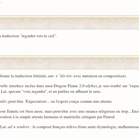
.
a traduction "regarder vers le ciel".
onne la traduction littérale,
am-
+
°dir
(
tir-
avec mutation en composition).
 belle interface inclue dans mon Dragon Flame 2.0-
alpha
), je suis tombé sur "expec
. Lat. specere "voir, regarder", et un préfixe en affinant le sens.
mdir
, peut-être. 'Expectation'... ou l'espoir conçu comme une attente.
pose Emeric est bien aussi, mais peut-être avec une nuance religieuse en trop... Enco
osition à la simple attente humaine et matérielle critiquée par Finrod.
 Lat.
ad + tendere
: le composé français relève d'une autre étymologie, malheureuse