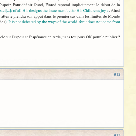
 l'espoir. Pour définir l'estel, Finrod reprend implicitement le début de la
stel[...]: of all His designs the issue must be for His Children's joy »
. Ainsi
tte attente prendra son appui dans le premier cas dans les limites du Monde
de (
« It is not defeated by the ways of the world, for it does not come from
e sur l'espoir et l'espérance en Arda, tu es toujours OK pour le publier ?
#12
#13