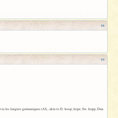
#8
#9
s via les langues germaniques (AS., akin to D. hoop, hope, Sw. hopp, Dan.