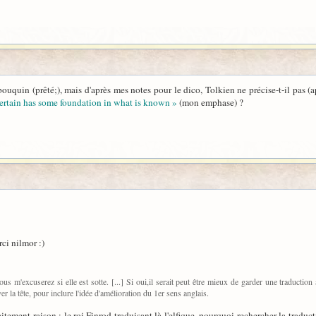
le bouquin (prêté;), mais d'après mes notes pour le dico, Tolkien ne précise-t-il p
rtain has some foundation in what is known »
(mon emphase) ?
rci nilmor :)
ous m'excuserez si elle est sotte. [...] Si oui,il serait peut être mieux de garder une traduction
r la tête, pour inclure l'idée d'amélioration du 1er sens anglais.
itement raison : le roi Finrod traduisant là l'elfique, pourquoi rechercher la tradu