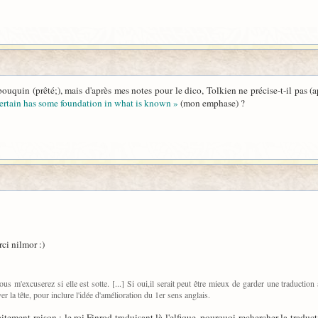
le bouquin (prêté;), mais d'après mes notes pour le dico, Tolkien ne précise-t-il p
rtain has some foundation in what is known »
(mon emphase) ?
rci nilmor :)
ous m'excuserez si elle est sotte. [...] Si oui,il serait peut être mieux de garder une traduction
r la tête, pour inclure l'idée d'amélioration du 1er sens anglais.
itement raison : le roi Finrod traduisant là l'elfique, pourquoi rechercher la tradu