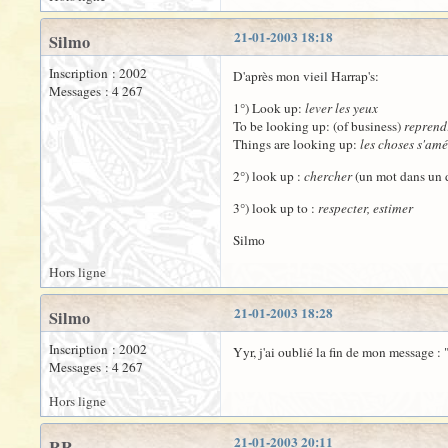
21-01-2003 18:18
Silmo
Inscription : 2002
D'après mon vieil Harrap's:
Messages : 4 267
1°) Look up:
lever les yeux
To be looking up: (of business)
reprend
Things are looking up:
les choses s'amé
2°) look up :
chercher
(un mot dans un d
3°) look up to :
respecter, estimer
Silmo
Hors ligne
21-01-2003 18:28
Silmo
Inscription : 2002
Yyr, j'ai oublié la fin de mon message : "
Messages : 4 267
Hors ligne
21-01-2003 20:11
RR