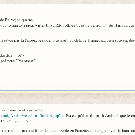
de Balrog en quatre...
k up to him as a great writer, this J.R.R Tolkien", c'est la version 3°) du Harraps, q
'est-ce pas là l'espoir, regarder plus haut, au-delà de l'immédiat, bien souvent dés
aduction ! ;o)))
j'admets: "Pas mieux".
'excuserez si elle est sotte.
Finrod, Amdir we call it, "looking up" »
. Est ce qu'il ne dit pas à Andreth que le m
t "dir" regarder?).
r une traduction aussi littérale que possible en Français, donc regard vers le haut, o