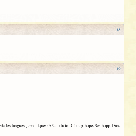
#8
#9
s via les langues germaniques (AS., akin to D. hoop, hope, Sw. hopp, Dan.