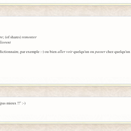
re
; (of shares)
remonter
liorent
ictionnaire, par exemple :-) ou bien
aller voir
quelqu'un ou
passer
chez quelqu'un
pas mieux !!" :-)