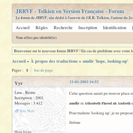
JRRVF - Tolkien en Version Française - Forum
Le forum de
JRRVF
, site dédié à l'oeuvre de J.R.R. Tolkien, l'auteur du
Se
Accueil
Règles
Recherche
Inscription
Identification
Vous n'êtes pas identifié(e).
Bienvenue sur le nouveau forum JRRVF ! En cas de problème avec votre lo
Accueil
»
À propos des traductions
»
amdir 'hope, looking-up'
1
Pages :
bas de page
21-01-2003 16:52
Yyr
Lieu : Reims
Cette question aurait pu trouver place 
Inscription : 2001
amdir
Messages : 3 412
in
e
Athrabeth Finrod ah Andreth
Site Web
Pour traduire 'looking up', je ne propose
Jérôme
Hors ligne