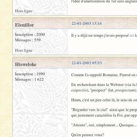
l'idée d'amélioration du 1er sens anglais
Hors ligne
22-01-2003 13:16
Elenillor
Inscription : 2000
Il y a déjà un temps j'avais proposé
ici
l
Messages : 559
Hors ligne
22-01-2003 05:53
Hisweloke
Inscription : 1999
Comme l'a rappelé Romaine, Finrod en d
Messages : 1 622
En recherchant dans le Webster (via la
exspectio
), "prospect" (lat.
prospectum
)
Hmm, c'est un peu celui là, le sens de
a
"Regarder vers le ciel" ainsi que le pro
qui justement caractérise la Foi, par opp
"Attente", oui, simplement... Quoique...
Qu'en pensez vous?