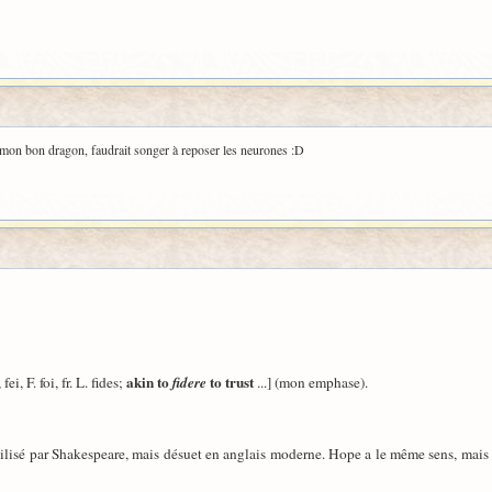
, mon bon dragon, faudrait songer à reposer les neurones :D
akin to
to trust
fei, F. foi, fr. L. fides;
fidere
...] (mon emphase).
 utilisé par Shakespeare, mais désuet en anglais moderne. Hope a le même sens, mai