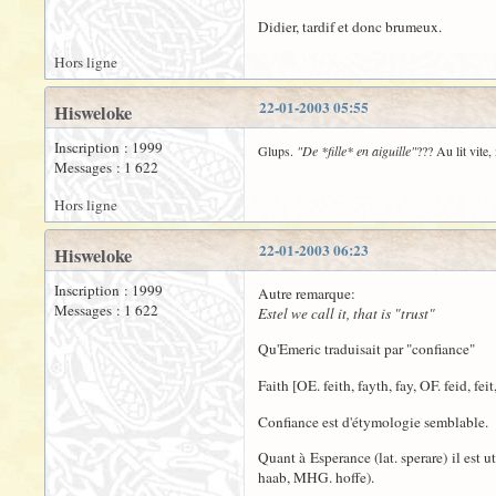
Didier, tardif et donc brumeux.
Hors ligne
22-01-2003 05:55
Hisweloke
Inscription : 1999
Glups.
"De *fille* en aiguille"
??? Au lit vite
Messages : 1 622
Hors ligne
22-01-2003 06:23
Hisweloke
Inscription : 1999
Autre remarque:
Messages : 1 622
Estel we call it, that is "trust"
Qu'Emeric traduisait par "confiance"
Faith [OE. feith, fayth, fay, OF. feid, feit, 
Confiance est d'étymologie semblable.
Quant à Esperance (lat. sperare) il est
haab, MHG. hoffe).