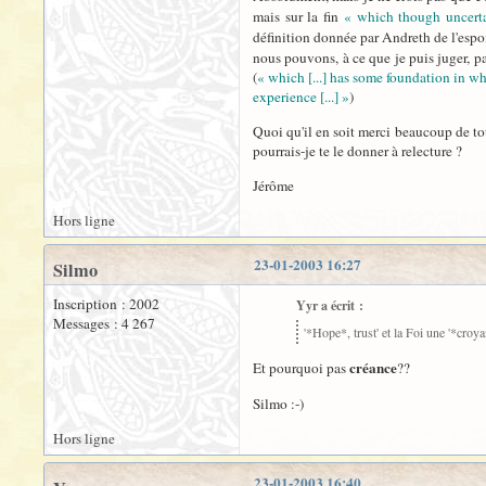
mais sur la fin
« which though uncert
définition donnée par Andreth de l'espoi
nous pouvons, à ce que je puis juger, pa
(
« which [...] has some foundation in w
experience [...] »
)
Quoi qu'il en soit merci beaucoup de tou
pourrais-je te le donner à relecture ?
Jérôme
Hors ligne
23-01-2003 16:27
Silmo
Inscription : 2002
Yyr a écrit :
Messages : 4 267
'*Hope*, trust' et la Foi une '*croya
créance
Et pourquoi pas
??
Silmo :-)
Hors ligne
23-01-2003 16:40