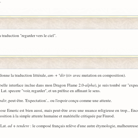
.
a traduction "regarder vers le ciel".
onne la traduction littérale,
am-
+
°dir
(
tir-
avec mutation en composition).
 belle interface inclue dans mon Dragon Flame 2.0-
alpha
), je suis tombé sur "expec
. Lat. specere "voir, regarder", et un préfixe en affinant le sens.
mdir
, peut-être. 'Expectation'... ou l'espoir conçu comme une attente.
pose Emeric est bien aussi, mais peut-être avec une nuance religieuse en trop... Enco
osition à la simple attente humaine et matérielle critiquée par Finrod.
 Lat.
ad + tendere
: le composé français relève d'une autre étymologie, malheureuse