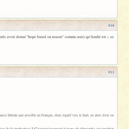
#10
as (après avoir donné "hope based on reason" comme sens) qu'Amdir est
« an
#11
 aussi littérale que possible en Français, donc regard vers le haut, ou alors lever ou
ction de la traduction ? C'est typiquement le type de démarche qui produit