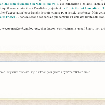
ain has some foundation in what is known »
, qui caractérise bien ainsi l'amdir,
foundation
r (qu'il associe lui-même à l'amdir) en y ajoutant :
« This is the last
of E
rler d''expectation' pour l'amdir, l'espoir, comme pour l'estel, l'espérance. Mais ce
hat is known »
), dans le second cas dans ce qui demeure au-delà des limites du Mon
te cette matière étymologique, cher dragon, c'est vraiment sympa ! Sinon, mon articl
nce* (religieuse) confiante', ang. 'Faith' ou pour garder la symétrie '*Belief*, trust'.