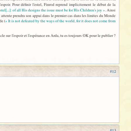
 l'espoir. Pour définir l'estel, Finrod reprend implicitement le début de la
stel[...]: of all His designs the issue must be for His Children's joy »
. Ainsi
tte attente prendra son appui dans le premier cas dans les limites du Monde
de (
« It is not defeated by the ways of the world, for it does not come from
e sur l'espoir et l'espérance en Arda, tu es toujours OK pour le publier ?
#12
#13