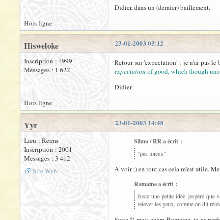
Didier, dans un (dernier) baillement.
Hors ligne
23-01-2003 03:12
Hisweloke
Inscription : 1999
Retour sur 'expectation' : je n'ai pas 
Messages : 1 622
expectation
of good, which though unce
Didier.
Hors ligne
23-01-2003 14:48
Yyr
Lieu : Reims
Silmo / RR a écrit :
Inscription : 2001
"pas mieux"
Messages : 3 412
A voir ;) en tout cas cela m'est utile. Me
Site Web
Romaine a écrit :
Juste une petite idée, jespère que v
relever les yeux, comme on dit releve
Sotte ?! mais chère Romaine, tu as parfa