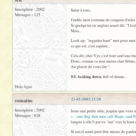
Inscription : 2002
Salut à tous,
Messages : 125
J'enfile mon costume de coupeur d'ailes 
Si quelqu'un en anglais usuel dit: "I loo
Mais...
Look up: "regarder haut" mot pour mot, n
ce qui est, c'est espérer...
Cela dit, cher Yyr, c'est tout sauf une tr
Donc, comme ce non moins cher Silmo, 
Au plaisir de vous lire !
looking down
RR,
, full of shame...
Hors ligne
21-01-2003 21:28
romaine
Inscription : 2002
Juste une petite idée, jespère que vous m
Messages : 628
« ...one thig that men call Hope, said 
langue à elle?( par ex "am" vers le haut e
Si oui,il serait peut être mieux de garde