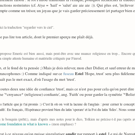
ctions restreintes (cf.
Aiya
= 'hail' = 'salut' aie aie aie :)). Qui plus est, '(re)lev
pte comme un trésor, un joyau que je vais garder précieusement (et partager bien e
ci la traduction "regarder vers le ciel".
e pas lire ton article, dont le premier aperçu me plaît déjà.
 propose Emeric est bien aussi, mais peut-être avec une nuance religieuse en trop... Encore qu
la simple attente humaine et matérielle critiquée par Finrod.
 et le fond de ta pensée ;) Mais je dois relever, mon cher Didier, et sauf erreur de ma
Estel
 francophones :) Comme indiqué sur ce
fuseau
'Hope, trust' sera plus fidèleme
t pas le mot exact, d'où l'usage du mot 'trust'.
toutes deux une idée de confiance 'trust', mais ce n'est pas pour cela qu'on peut dir
une '*croyance* (religieuse) confiante', ang. 'Faith' ou pour garder la symétrie '*Belief*
 l'article que je t'ai promis :) C'est là où on voit la lacune de l'anglais : pour cerner le concep
faith'. En français, l'Espérance provient bien du latin 'sperare' et la Foi du latin 'fides'. Nous so
 pas le bouquin (prêté;), mais d'après mes notes pour le dico, Tolkien ne précise-t-il pas (a
some foundation in what is known »
(mon emphase) ?
amdir
estel
est à ce niveau qu'on puisse singulariser
par rapport à
. Le roi de Nargo