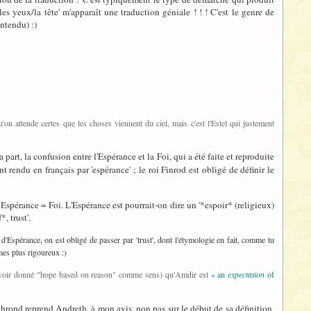
er les yeux/la tête' m'apparaît une traduction géniale ! ! ! C'est le genre de
ntendu) :)
'on attende certes que les choses viennent du ciel, mais c'est l'Estel qui justement
 part, la confusion entre l'Espérance et la Foi, qui a été faite et reproduite
nt rendu en français par 'espérance' ; le roi Finrod est obligé de définir le
e Espérance = Foi. L'Espérance est pourrait-on dire un '*espoir* (religieux)
, trust'.
t d'Espérance, on est obligé de passer par 'trust', dont l'étymologie en fait, comme tu
mmes plus rigoureux :)
près avoir donné "hope based on reason" comme sens) qu'Amdir est
« an
expectation
of
thrond reprend Andreth, à mon avis, non pas sur le début de sa définition,