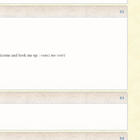
#2
 (come and look me up :
venez me voir
)
#3
#4