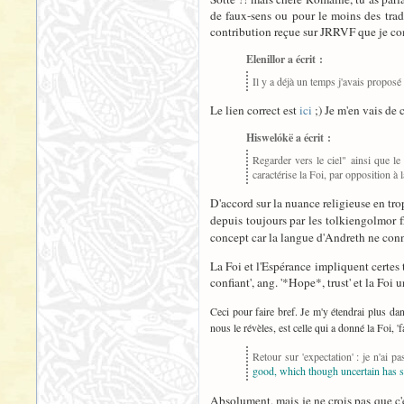
de faux-sens ou pour le moins des tradu
contribution reçue sur JRRVF que je com
Elenillor a écrit :
Il y a déjà un temps j'avais proposé i
Le lien correct est
ici
;) Je m'en vais de c
Hiswelókë a écrit :
Regarder vers le ciel" ainsi que le
caractérise la Foi, par opposition à 
D'accord sur la nuance religieuse en trop,
depuis toujours par les tolkiengolmor
concept car la langue d'Andreth ne connaî
La Foi et l'Espérance impliquent certes 
confiant', ang. '*Hope*, trust' et la Foi 
Ceci pour faire bref. Je m'y étendrai plus dans
nous le révèles, est celle qui a donné la Foi, '
Retour sur 'expectation' : je n'ai
good, which though uncertain has 
Absolument, mais je ne crois pas que c'