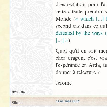
d''expectation' pour l'
cette attente prendra
Monde (
« which [...]
second cas dans ce qu
defeated by the ways 
[...] »
)
Quoi qu'il en soit me
cher dragon, c'est vr
l'espérance en Arda, t
donner à relecture ?
Jérôme
Hors ligne
23-01-2003 16:27
Silmo