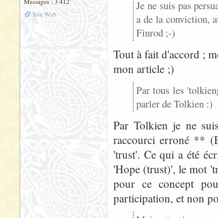
Messages : 3 412
Je ne suis pas persua
Site Web
a de la conviction, 
Finrod ;-)
Tout à fait d'accord ; m
mon article ;)
Par tous les 'tolkie
parler de Tolkien :)
Par Tolkien je ne sui
raccourci erroné ** (Es
'trust'. Ce qui a été éc
'Hope (trust)', le mot 't
pour ce concept pour
participation, et non po