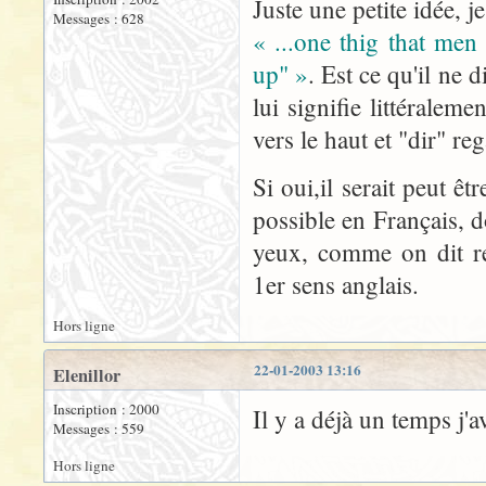
Juste une petite idée, j
Messages : 628
« ...one thig that men
up" »
. Est ce qu'il ne
lui signifie littéralem
vers le haut et "dir" re
Si oui,il serait peut ê
possible en Français, d
yeux, comme on dit rel
1er sens anglais.
Hors ligne
22-01-2003 13:16
Elenillor
Inscription : 2000
Il y a déjà un temps j'
Messages : 559
Hors ligne