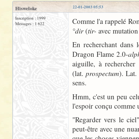
22-01-2003 05:53
Hisweloke
Inscription : 1999
Comme l'a rappelé Roma
Messages : 1 622
°dir
tir-
(
avec mutation
En recherchant dans l
alp
Dragon Flame 2.0-
aiguille, à rechercher
prospectum
(lat.
). Lat.
sens.
Hmm, c'est un peu celu
l'espoir conçu comme u
"Regarder vers le ciel
peut-être avec une nuan
que les choses viennent