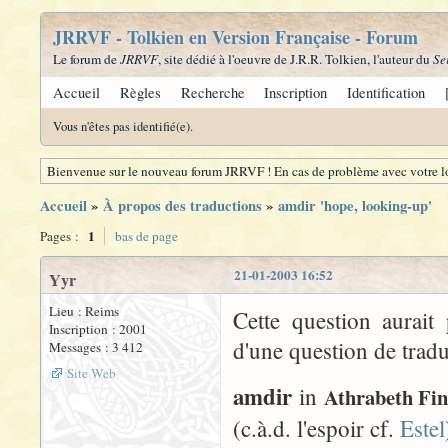
JRRVF - Tolkien en Version Française - Forum
Le forum de
JRRVF
, site dédié à l'oeuvre de J.R.R. Tolkien, l'auteur du
Se
Accueil
Règles
Recherche
Inscription
Identification
Vous n'êtes pas identifié(e).
Bienvenue sur le nouveau forum JRRVF ! En cas de problème avec votre lo
Accueil
»
À propos des traductions
»
amdir 'hope, looking-up'
1
Pages :
bas de page
21-01-2003 16:52
Yyr
Lieu : Reims
Cette question aurait
Inscription : 2001
d'une question de tradu
Messages : 3 412
Site Web
amdir
in
Athrabeth Fi
(c.à.d. l'espoir cf.
Estel