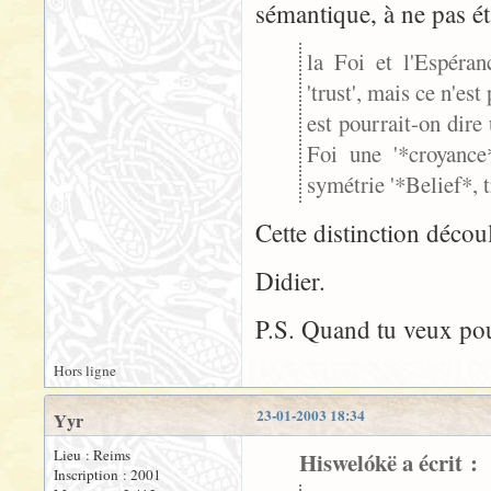
sémantique, à ne pas ét
la Foi et l'Espéra
'trust', mais ce n'es
est pourrait-on dire 
Foi une '*croyance*
symétrie '*Belief*, t
Cette distinction décou
Didier.
P.S. Quand tu veux pour 
Hors ligne
23-01-2003 18:34
Yyr
Lieu : Reims
Hiswelókë a écrit :
Inscription : 2001