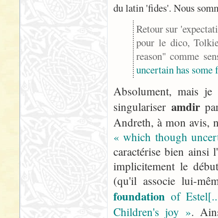
du latin 'fides'. Nous som
Retour sur 'expectati
pour le dico, Tolki
reason" comme sen
uncertain has some 
Absolument, mais je 
amdir
singulariser
par
Andreth, à mon avis, no
« which though uncer
caractérise bien ainsi l
implicitement le débu
(qu'il associe lui-m
foundation
of Estel[.
Children's joy »
. Ain