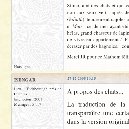
Silmo, ami des chats et qui v
noir aux yeux verts, après de
Goliath
), tendrement cajolés 
Mao
et
- ce dernier ayant été
hélas, grand chasseur de lapi
de vivre en appartement à Pan
écraser par des bagnoles... co
Merci JR pour ce Mathom féli
Hors ligne
27-12-2005 10:15
ISENGAR
Lieu : Tuckborough près de
A propos des chats...
Chartres
Inscription : 2001
La traduction de la 
Messages : 5 117
transparaître une cer
dans la version original