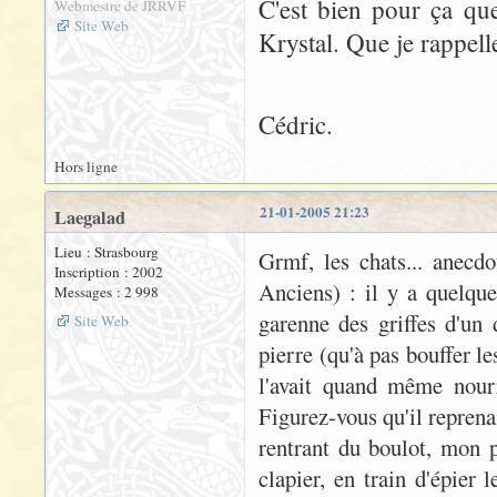
C'est bien pour ça que 
Webmestre de JRRVF
Site Web
Krystal. Que je rappelle
Cédric.
Hors ligne
21-01-2005 21:23
Laegalad
Lieu : Strasbourg
Grmf, les chats... anec
Inscription : 2002
Anciens) : il y a quelque
Messages : 2 998
garenne des griffes d'un 
Site Web
pierre (qu'à pas bouffer l
l'avait quand même nourr
Figurez-vous qu'il reprenait
rentrant du boulot, mon 
clapier, en train d'épier 