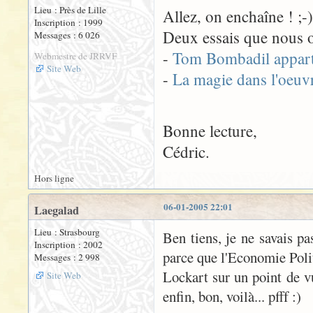
Lieu : Près de Lille
Allez, on enchaîne ! ;-)
Inscription : 1999
Deux essais que nous o
Messages : 6 026
-
Tom Bombadil apparti
Webmestre de JRRVF
Site Web
-
La magie dans l'oeuv
Bonne lecture,
Cédric.
Hors ligne
06-01-2005 22:01
Laegalad
Lieu : Strasbourg
Ben tiens, je ne savais pa
Inscription : 2002
parce que l'Economie Poli
Messages : 2 998
Lockart sur un point de vu
Site Web
enfin, bon, voilà... pfff :)