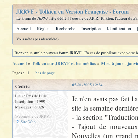
JRRVF - Tolkien en Version Française - Forum
Le forum de
JRRVF
, site dédié à l'oeuvre de J.R.R. Tolkien, l'auteur du
Se
Accueil
Règles
Recherche
Inscription
Identification
Vous n'êtes pas identifié(e).
Bienvenue sur le nouveau forum JRRVF ! En cas de problème avec votre lo
Accueil
»
Tolkien sur JRRVF et les médias
»
Mise à jour - janvi
1
Pages :
bas de page
05-01-2005 12:24
Cedric
Lieu : Près de Lille
Je n'en avais pas fait 
Inscription : 1999
site la semaine dernièr
Messages : 6 026
- la section "Traductio
Webmestre de JRRVF
Site Web
- l'ajout de nouveau
Nouvelles (un grand m