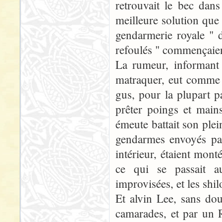
retrouvait le bec dans
meilleure solution que 
gendarmerie royale " d
refoulés " commençaien
La rumeur, informant
matraquer, eut comme r
gus, pour la plupart p
prêter poings et mains
émeute battait son plei
gendarmes envoyés par
intérieur, étaient mont
ce qui se passait a
improvisées, et les shi
Et alvin Lee, sans do
camarades, et par un R