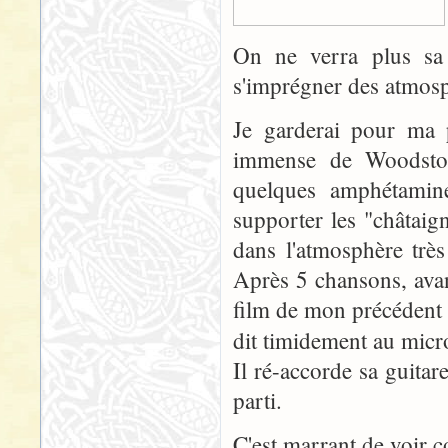
On ne verra plus sa c
s'imprégner des atmosp
Je garderai pour ma p
immense de Woodstoc
quelques amphétamin
supporter les "châtaig
dans l'atmosphère trè
Après 5 chansons, avan
film de mon précédent m
dit timidement au micr
Il ré-accorde sa guitare
parti.
C'est marrant de voir 