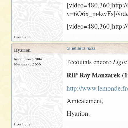
[video=480,360]http:
v=6O6x_m4zvFs[/vid
[video=480,360]http:
Hors ligne
21-05-2013 18:22
Hyarion
Inscription : 2004
Light
J'écoutais encore
Messages : 2 656
RIP Ray Manzarek (1
http://www.lemonde.fr/
Amicalement,
Hyarion.
Hors ligne