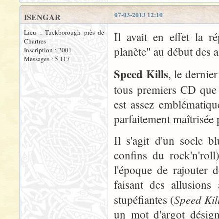
07-03-2013 12:10
ISENGAR
Lieu : Tuckborough près de
Il avait en effet la r
Chartres
planète" au début des 
Inscription : 2001
Messages : 5 117
Speed Kills
, le derni
tous premiers CD que j
est assez emblématique
parfaitement maîtrisée 
Il s'agit d'un socle b
confins du rock'n'roll
l'époque de rajouter d
faisant des allusions
Speed Kil
stupéfiantes (
un mot d'argot désign