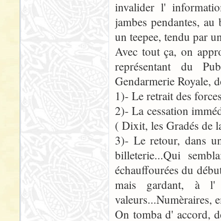
invalider l' informati
jambes pendantes, au b
un teepee, tendu par u
Avec tout ça, on approc
représentant du Pub
Gendarmerie Royale, de
1)- Le retrait des forces
2)- La cessation immédi
( Dixit, les Gradés de 
3)- Le retour, dans u
billeterie...Qui semb
échauffourées du début 
mais gardant, à l' 
valeurs...Numèraires, en 
On tomba d' accord, dè