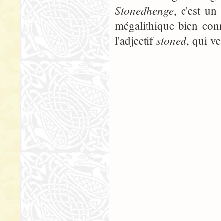
Stonedhenge
, c'est u
mégalithique bien conn
stoned
l'adjectif
, qui v