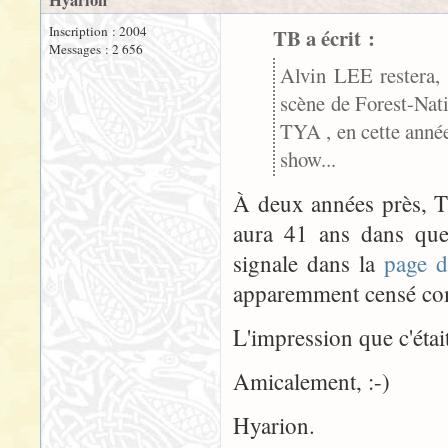
Hyarion
Inscription : 2004
TB a écrit :
Messages : 2 656
Alvin LEE restera, 
scène de Forest-Nati
TYA , en cette année 
show...
À deux années près, T
aura 41 ans dans quel
signale dans la
page d
apparemment censé com
L'impression que c'était 
Amicalement, :-)
Hyarion.