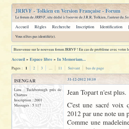
JRRVF - Tolkien en Version Française - Forum
Le forum de
JRRVF
, site dédié à l'oeuvre de J.R.R. Tolkien, l'auteur du
Se
Accueil
Règles
Recherche
Inscription
Identification
Vous n'êtes pas identifié(e).
Bienvenue sur le nouveau forum JRRVF ! En cas de problème avec votre lo
Accueil
»
Espace libre
»
In Memoriam...
1
Pages :
2
3
…
11
Suivant
bas de page
31-12-2012 10:10
ISENGAR
Lieu : Tuckborough près de
Jean Topart n'est plus.
Chartres
Inscription : 2001
C'est une sacré voix q
Messages : 5 117
2012 par une note un pe
Comme une madeleine d