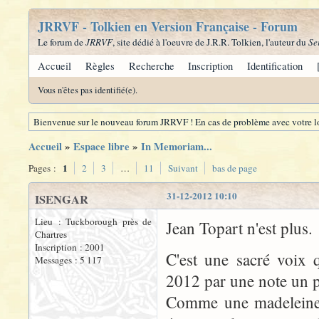
JRRVF - Tolkien en Version Française - Forum
Le forum de
JRRVF
, site dédié à l'oeuvre de J.R.R. Tolkien, l'auteur du
Se
Accueil
Règles
Recherche
Inscription
Identification
Vous n'êtes pas identifié(e).
Bienvenue sur le nouveau forum JRRVF ! En cas de problème avec votre lo
Accueil
»
Espace libre
»
In Memoriam...
1
Pages :
2
3
…
11
Suivant
bas de page
31-12-2012 10:10
ISENGAR
Lieu : Tuckborough près de
Jean Topart n'est plus.
Chartres
Inscription : 2001
C'est une sacré voix q
Messages : 5 117
2012 par une note un pe
Comme une madeleine d