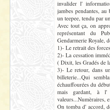
invalider l' informati
jambes pendantes, au b
un teepee, tendu par u
Avec tout ça, on approc
représentant du Pub
Gendarmerie Royale, de
1)- Le retrait des forces
2)- La cessation immédi
( Dixit, les Gradés de 
3)- Le retour, dans u
billeterie...Qui semb
échauffourées du début 
mais gardant, à l' 
valeurs...Numèraires, en 
On tomba d' accord, dè