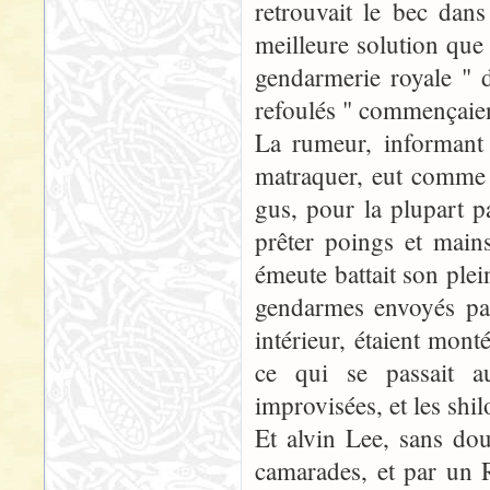
retrouvait le bec dans
meilleure solution que 
gendarmerie royale " d
refoulés " commençaien
La rumeur, informant
matraquer, eut comme r
gus, pour la plupart p
prêter poings et mains
émeute battait son plei
gendarmes envoyés par
intérieur, étaient mont
ce qui se passait a
improvisées, et les shi
Et alvin Lee, sans do
camarades, et par un R