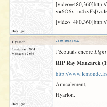
[video=480,360]http:
v=6O6x_m4zvFs[/vid
[video=480,360]http:
Hors ligne
21-05-2013 18:22
Hyarion
Inscription : 2004
Light
J'écoutais encore
Messages : 2 656
RIP Ray Manzarek (1
http://www.lemonde.fr/
Amicalement,
Hyarion.
Hors ligne