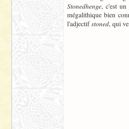
Stonedhenge
, c'est u
mégalithique bien conn
stoned
l'adjectif
, qui v