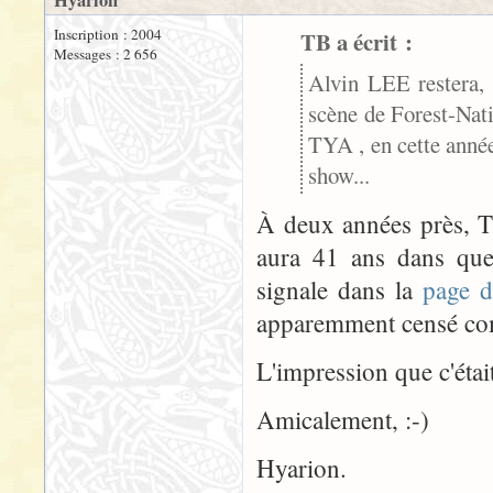
Hyarion
Inscription : 2004
TB a écrit :
Messages : 2 656
Alvin LEE restera, 
scène de Forest-Nati
TYA , en cette année 
show...
À deux années près, T
aura 41 ans dans quel
signale dans la
page d
apparemment censé com
L'impression que c'était 
Amicalement, :-)
Hyarion.