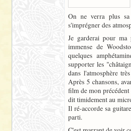
On ne verra plus sa c
s'imprégner des atmosp
Je garderai pour ma p
immense de Woodstoc
quelques amphétamin
supporter les "châtaig
dans l'atmosphère trè
Après 5 chansons, avan
film de mon précédent m
dit timidement au micr
Il ré-accorde sa guitare
parti.
C'est marrant de voir 