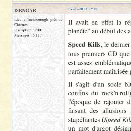
07-03-2013 12:10
ISENGAR
Lieu : Tuckborough près de
Il avait en effet la r
Chartres
planète" au début des 
Inscription : 2001
Messages : 5 117
Speed Kills
, le derni
tous premiers CD que j
est assez emblématique
parfaitement maîtrisée 
Il s'agit d'un socle b
confins du rock'n'roll
l'époque de rajouter d
faisant des allusions
Speed Kil
stupéfiantes (
un mot d'argot désign