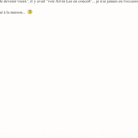
 devenir vieux", il y avait "voir Alvin Lee en concert"... je n'ai jamais eu l'occasion
né à la maison...