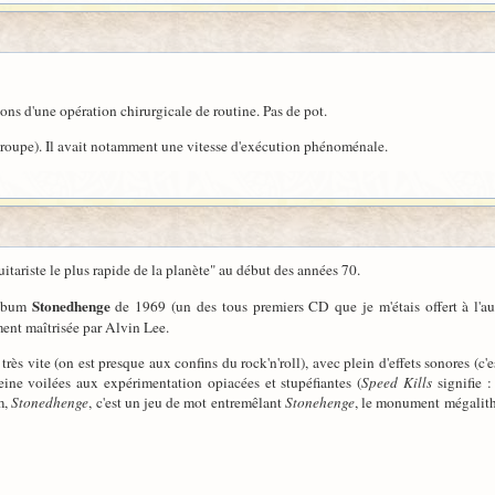
ons d'une opération chirurgicale de routine. Pas de pot.
 groupe). Il avait notamment une vitesse d'exécution phénoménale.
 guitariste le plus rapide de la planète" au début des années 70.
Stonedhenge
album
de 1969 (un des tous premiers CD que je m'étais offert à l'a
ment maîtrisée par Alvin Lee.
 très vite (on est presque aux confins du rock'n'roll), avec plein d'effets sonores (c'
eine voilées aux expérimentation opiacées et stupéfiantes (
Speed Kills
signifie :
m,
Stonedhenge
, c'est un jeu de mot entremêlant
Stonehenge
, le monument mégalithi