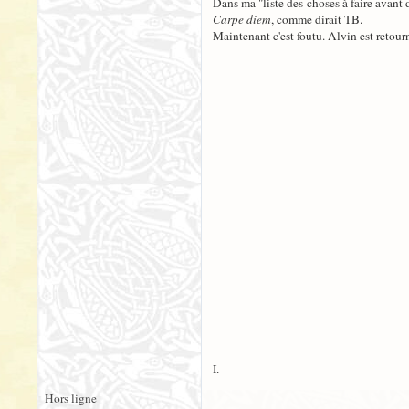
Dans ma "liste des choses à faire avant de
Carpe diem
, comme dirait TB.
Maintenant c'est foutu. Alvin est retour
I.
Hors ligne