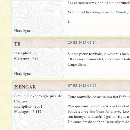
Les extraterrestres, dont il était persuad
Voir un bel hommage dans
Le Monde
, 
I.
Hors ligne
23-02-2013 02:10
TB
Inscription : 2000
Sur ma pierre tombale, je voudrais bien 
Messages : 429
" Il se croyait immortel, et comme d' hab'.
Carpe diem...
Hors ligne
07-03-2013 08:27
ISENGAR
Lieu : Tuckborough près de
Cette nouvelle, ce matin m'a fait l'effet 
Chartres
Plus que tous les autres, Alvin Lee était
Inscription : 2001
Fondateur de
Ten Years After
avec Leo L
Messages : 5 117
son incroyable dextérité guitaristique a
Un caractère de cochon l'aura séparé de 