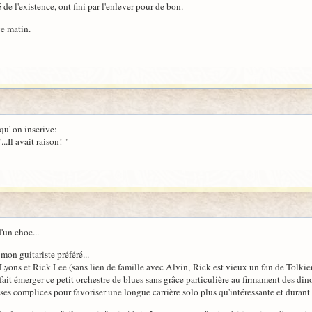
é de l'existence, ont fini par l'enlever pour de bon.
ce matin.
qu' on inscrive:
..Il avait raison! "
d'un choc...
 mon guitariste préféré...
yons et Rick Lee (sans lien de famille avec Alvin, Rick est vieux un fan de Tolkien
 fait émerger ce petit orchestre de blues sans grâce particulière au firmament des din
ses complices pour favoriser une longue carrière solo plus qu'intéressante et durant l