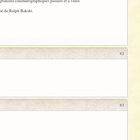
aptations cinématographiques passées et à venir.
mé de Ralph Bakshi.
#2
#3