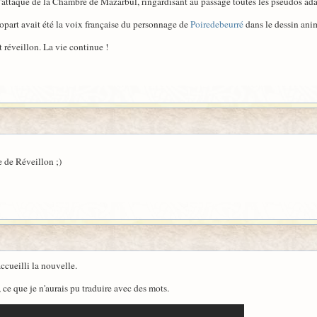
 l'attaque de la Chambre de Mazarbul, ringardisant au passage toutes les pseudos ad
Topart avait été la voix française du personnage de
Poiredebeurré
dans le dessin ani
 réveillon. La vie continue !
 de Réveillon ;)
ccueilli la nouvelle.
 ce que je n'aurais pu traduire avec des mots.