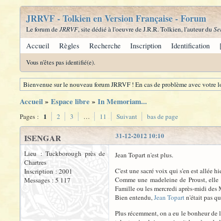
JRRVF - Tolkien en Version Française - Forum
Le forum de
JRRVF
, site dédié à l'oeuvre de J.R.R. Tolkien, l'auteur du
Se
Accueil
Règles
Recherche
Inscription
Identification
Vous n'êtes pas identifié(e).
Bienvenue sur le nouveau forum JRRVF ! En cas de problème avec votre lo
Accueil
»
Espace libre
»
In Memoriam...
1
Pages :
2
3
…
11
Suivant
bas de page
31-12-2012 10:10
ISENGAR
Lieu : Tuckborough près de
Jean Topart n'est plus.
Chartres
C'est une sacré voix qui s'en est allée h
Inscription : 2001
Comme une madeleine de Proust, elle r
Messages : 5 117
Famille ou les mercredi après-midi des M
Bien entendu,
Jean Topart
n'était pas q
Plus récemment, on a eu le bonheur de l'