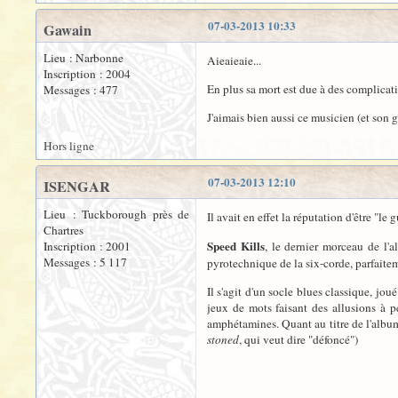
07-03-2013 10:33
Gawain
Lieu : Narbonne
Aieaieaie...
Inscription : 2004
En plus sa mort est due à des complicati
Messages : 477
J'aimais bien aussi ce musicien (et son
Hors ligne
07-03-2013 12:10
ISENGAR
Lieu : Tuckborough près de
Il avait en effet la réputation d'être "le
Chartres
Speed Kills
Inscription : 2001
, le dernier morceau de l'
Messages : 5 117
pyrotechnique de la six-corde, parfaite
Il s'agit d'un socle blues classique, joué
jeux de mots faisant des allusions à p
amphétamines. Quant au titre de l'albu
stoned
, qui veut dire "défoncé")