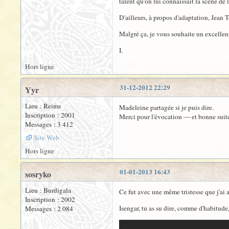
talent qu'on lui connaissait la scène de
D'ailleurs, à propos d'adaptation, Jean 
Malgré ça, je vous souhaite un excellent
I.
Hors ligne
31-12-2012 22:29
Yyr
Lieu : Reims
Madeleine partagée si je puis dire.
Inscription : 2001
Merci pour l'évocation — et bonne suite
Messages : 3 412
Site Web
Hors ligne
01-01-2013 16:43
sosryko
Lieu : Burdigala
Ce fut avec une même tristesse que j'ai a
Inscription : 2002
Isengar, tu as su dire, comme d'habitude,
Messages : 2 084