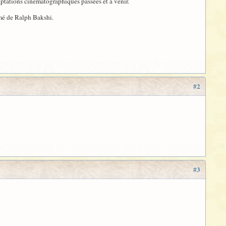
aptations cinématographiques passées et à venir.
mé de Ralph Bakshi.
#2
#3