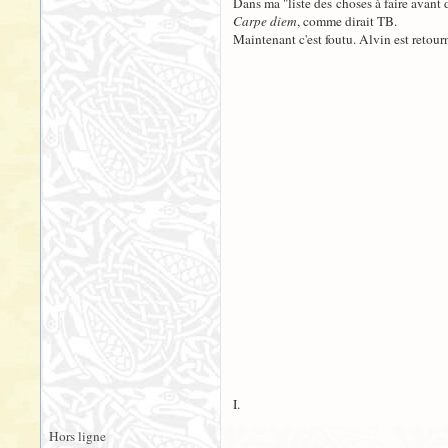
Dans ma "liste des choses à faire avant de
Carpe diem
, comme dirait TB.
Maintenant c'est foutu. Alvin est retour
I.
Hors ligne