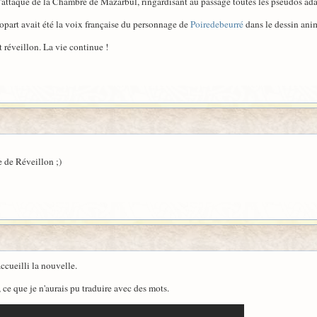
 l'attaque de la Chambre de Mazarbul, ringardisant au passage toutes les pseudos ad
Topart avait été la voix française du personnage de
Poiredebeurré
dans le dessin ani
 réveillon. La vie continue !
 de Réveillon ;)
ccueilli la nouvelle.
 ce que je n'aurais pu traduire avec des mots.