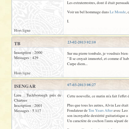
Les extraterrestres, dont il était persuad
Voir un bel hommage dans
Le Monde
, 
I.
Hors ligne
23-02-2013 02:10
TB
Inscription : 2000
Sur ma pierre tombale, je voudrais bien 
Messages : 429
" Il se croyait immortel, et comme d' hab'.
Carpe diem...
Hors ligne
07-03-2013 08:27
ISENGAR
Lieu : Tuckborough près de
Cette nouvelle, ce matin m'a fait l'effet 
Chartres
Plus que tous les autres, Alvin Lee était
Inscription : 2001
Fondateur de
Ten Years After
avec Leo L
Messages : 5 117
son incroyable dextérité guitaristique a
Un caractère de cochon l'aura séparé de 