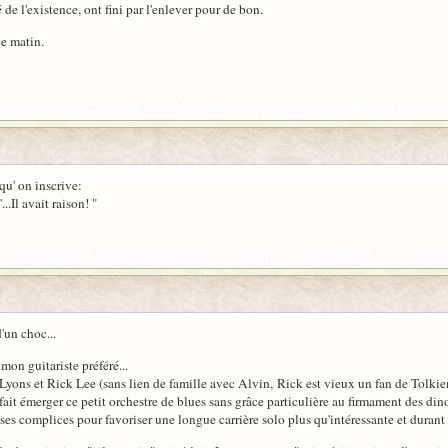
é de l'existence, ont fini par l'enlever pour de bon.
ce matin.
qu' on inscrive:
..Il avait raison! "
d'un choc...
 mon guitariste préféré...
yons et Rick Lee (sans lien de famille avec Alvin, Rick est vieux un fan de Tolkien
 fait émerger ce petit orchestre de blues sans grâce particulière au firmament des din
ses complices pour favoriser une longue carrière solo plus qu'intéressante et durant l