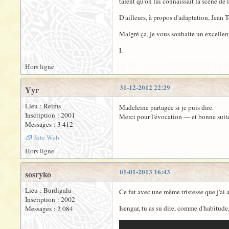
talent qu'on lui connaissait la scène de
D'ailleurs, à propos d'adaptation, Jean 
Malgré ça, je vous souhaite un excellent
I.
Hors ligne
31-12-2012 22:29
Yyr
Lieu : Reims
Madeleine partagée si je puis dire.
Inscription : 2001
Merci pour l'évocation — et bonne suite
Messages : 3 412
Site Web
Hors ligne
01-01-2013 16:43
sosryko
Lieu : Burdigala
Ce fut avec une même tristesse que j'ai a
Inscription : 2002
Isengar, tu as su dire, comme d'habitude,
Messages : 2 084