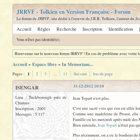
JRRVF - Tolkien en Version Française - Forum
Le forum de
JRRVF
, site dédié à l'oeuvre de J.R.R. Tolkien, l'auteur du
Se
Accueil
Règles
Recherche
Inscription
Identification
Vous n'êtes pas identifié(e).
Bienvenue sur le nouveau forum JRRVF ! En cas de problème avec votre lo
Accueil
»
Espace libre
»
In Memoriam...
1
Pages :
2
3
…
11
Suivant
bas de page
31-12-2012 10:10
ISENGAR
Lieu : Tuckborough près de
Jean Topart n'est plus.
Chartres
C'est une sacré voix qui s'en est allée h
Inscription : 2001
Comme une madeleine de Proust, elle r
Messages : 5 117
Famille ou les mercredi après-midi des M
Bien entendu,
Jean Topart
n'était pas q
Plus récemment, on a eu le bonheur de l'