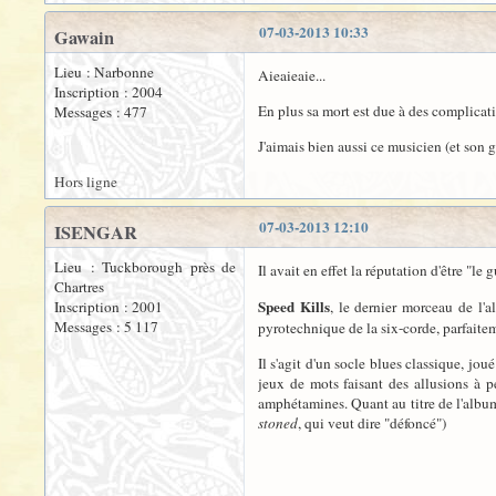
07-03-2013 10:33
Gawain
Lieu : Narbonne
Aieaieaie...
Inscription : 2004
En plus sa mort est due à des complicati
Messages : 477
J'aimais bien aussi ce musicien (et son
Hors ligne
07-03-2013 12:10
ISENGAR
Lieu : Tuckborough près de
Il avait en effet la réputation d'être "le
Chartres
Speed Kills
Inscription : 2001
, le dernier morceau de l'
Messages : 5 117
pyrotechnique de la six-corde, parfaite
Il s'agit d'un socle blues classique, joué
jeux de mots faisant des allusions à p
amphétamines. Quant au titre de l'albu
stoned
, qui veut dire "défoncé")