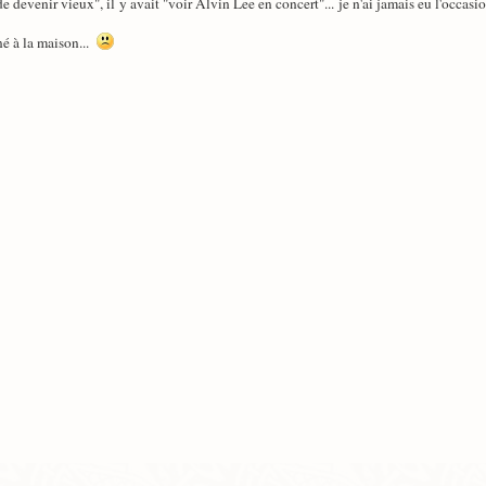
 devenir vieux", il y avait "voir Alvin Lee en concert"... je n'ai jamais eu l'occasion
né à la maison...