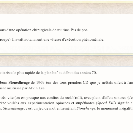
ons d'une opération chirurgicale de routine. Pas de pot.
 groupe). Il avait notamment une vitesse d'exécution phénoménale.
 guitariste le plus rapide de la planète" au début des années 70.
Stonedhenge
album
de 1969 (un des tous premiers CD que je m'étais offert à l'a
ment maîtrisée par Alvin Lee.
 très vite (on est presque aux confins du rock'n'roll), avec plein d'effets sonores (c'
eine voilées aux expérimentation opiacées et stupéfiantes (
Speed Kills
signifie :
m,
Stonedhenge
, c'est un jeu de mot entremêlant
Stonehenge
, le monument mégalithi