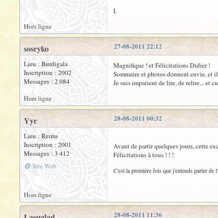
I.
Hors ligne
27-08-2011 22:12
sosryko
Lieu : Burdigala
Magnifique ! et Félicitations Didier !
Inscription : 2002
Sommaire et photos donnent envie, et il
Messages : 2 084
Je suis impatient de lire, de relire... et 
Hors ligne
28-08-2011 00:32
Yyr
Lieu : Reims
Inscription : 2001
Avant de partir quelques jours, cette exc
Messages : 3 412
Félicitations à tous ! ! !
Site Web
C'est la première fois que j'entends parler de 
Hors ligne
28-08-2011 11:36
Laegalad