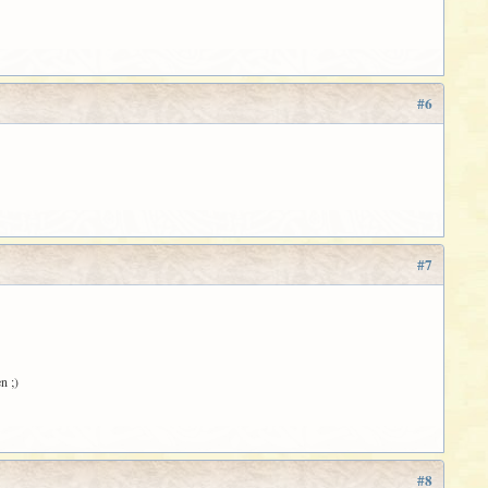
#6
#7
n ;)
#8