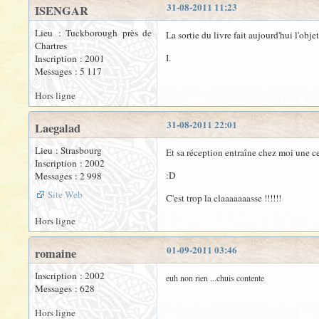
31-08-2011 11:23
ISENGAR
Lieu : Tuckborough près de
La sortie du livre fait aujourd'hui l'objet
Chartres
I.
Inscription : 2001
Messages : 5 117
Hors ligne
31-08-2011 22:01
Laegalad
Lieu : Strasbourg
Et sa réception entraîne chez moi une ce
Inscription : 2002
:D
Messages : 2 998
Site Web
C'est trop la claaaaaaasse !!!!!!
Hors ligne
01-09-2011 03:46
romaine
Inscription : 2002
euh non rien ...chuis contente
Messages : 628
Hors ligne