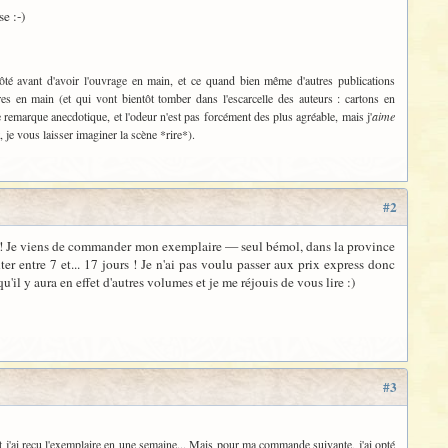
e :-)
côté avant d'avoir l'ouvrage en main, et ce quand bien même d'autres publications
s en main (et qui vont bientôt tomber dans l'escarcelle des auteurs : cartons en
ne remarque anecdotique, et l'odeur n'est pas forcément des plus agréable, mais j'
aime
je vous laisser imaginer la scène *rire*).
#2
tre ! Je viens de commander mon exemplaire — seul bémol, dans la province
nter entre 7 et... 17 jours ! Je n'ai pas voulu passer aux prix express donc
u'il y aura en effet d'autres volumes et je me réjouis de vous lire :)
#3
et j'ai reçu l'exemplaire en une semaine... Mais pour ma commande suivante, j'ai opté