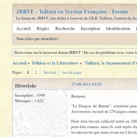
JRRVF - Tolkien en Version Française - Forum
Le forum de
JRRVF
, site dédié à l'oeuvre de J.R.R. Tolkien, l'auteur du
Se
Accueil
Règles
Recherche
Inscription
Identification
Vous n'êtes pas identifié(e).
Bienvenue sur le nouveau forum JRRVF ! En cas de problème avec votre lo
Accueil
»
Tolkien et la Littérature
»
'Tolkien, le façonnement d'
1
Pages :
2
Suivant
bas de page
27-08-2011 02:52
Hisweloke
Inscription : 1999
Bonjour,
Messages : 1 622
"Le Dragon de Brume", constitué pour 
Astronomie
, recueil de 276 pages conte
Fruit d'un travail collectif initié en 2
peut-être connus, mais ils sont repris d
les découvrir que nous avons eu à les écr