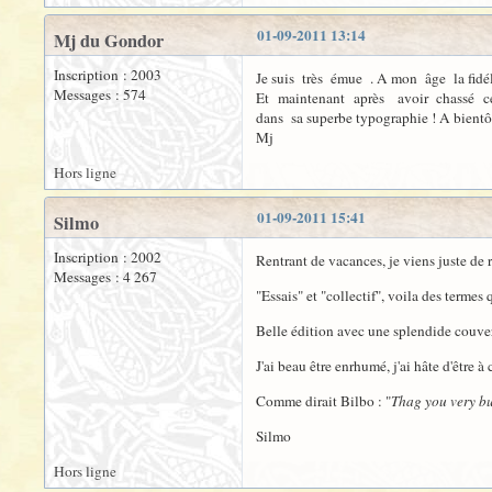
01-09-2011 13:14
Mj du Gondor
Inscription : 2003
Je suis très émue . A mon âge la fidél
Messages : 574
Et maintenant après avoir chassé cett
dans sa superbe typographie ! A bientôt
Mj
Hors ligne
01-09-2011 15:41
Silmo
Inscription : 2002
Rentrant de vacances, je viens juste de
Messages : 4 267
"Essais" et "collectif", voila des termes 
Belle édition avec une splendide couve
J'ai beau être enrhumé, j'ai hâte d'être
Comme dirait Bilbo : "
Thag you very b
Silmo
Hors ligne