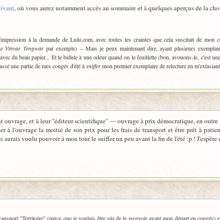
uivant
, où vous aurez notamment accès au sommaire et à quelques aperçus de la chos
 d'impression à la demande de Lulu.com, avec toutes les craintes que cela suscitait de mon 
que
Vinyar Tengwar
par exemple) -- Mais je peux maintenant dire, ayant plusieurs exemplaire
, avec du beau papier... Et le bidule à une odeur quand on le feuillette (bon, avouons-le, c'est u
 passé une partie de mes congés d'été à
sniffer
mon premier exemplaire de relecture en m'extasiant, 
ant ouvrage, et à leur "éditeur scientifique" — ouvrage à prix démocratique, en ou
er à l'ouvrage la moitié de son prix pour les frais de transport et être prêt à patie
aurais voulu pouvoir à mon tour le sniffer un peu avant la fin de l'été :p ! J'espère q
ansport "Territoire" (parce que je voulais être sûr de le recevoir avant mon départ en congés) 