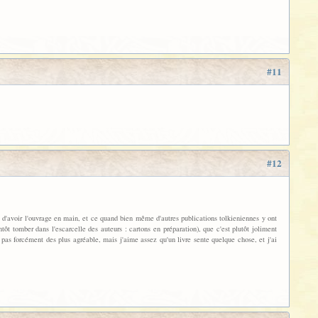
#11
#12
t d'avoir l'ouvrage en main, et ce quand bien même d'autres publications tolkieniennes y ont
ôt tomber dans l'escarcelle des auteurs : cartons en préparation), que c'est plutôt joliment
t pas forcément des plus agréable, mais j'aime assez qu'un livre sente quelque chose, et j'ai