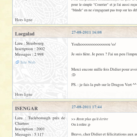
pour le simple "Courrier" et je l'ai aussi re
"blinde" en ne s'engageant pas trop sur les dél
Hors ligne
27-08-2011 16:08
Laegalad
Lieu : Strasbourg
Youhooooooooooooou \o/
Inscription : 2002
Je suis fière. Je peux ? J'ai un peu l'im
Messages : 2 998
Site Web
Merci encore mille fois Didier pour avoir 
:D
PS. : je fais la pub sur le Dragon Vert ^^
Hors ligne
27-08-2011 17:44
ISENGAR
Lieu : Tuckborough près de
>>
Reste plus qu'à écrire
Chartres
Ou à relire ;p
Inscription : 2001
Bravo, cher Didier et félicitations aux a
Messages : 5 117