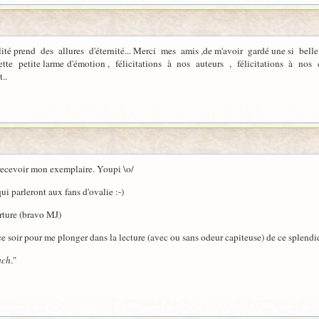
ité prend des allures d'éternité... Merci mes amis ,de m'avoir gardé une si belle
e petite larme d'émotion , félicitations à nos auteurs , félicitations à nos c
..
 recevoir mon exemplaire. Youpi \o/
qui parleront aux fans d'ovalie :-)
rture (bravo MJ)
 à ce soir pour me plonger dans la lecture (avec ou sans odeur capiteuse) de ce splend
uch
."