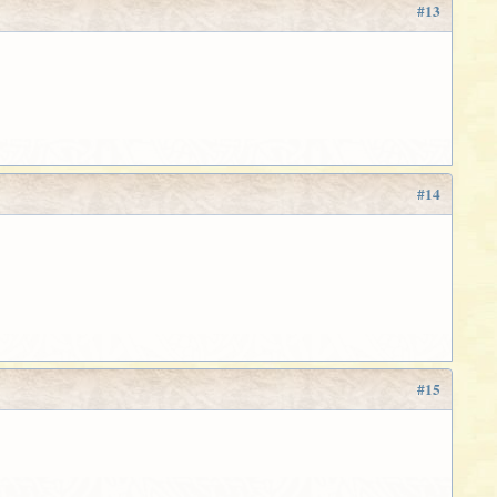
#13
#14
#15