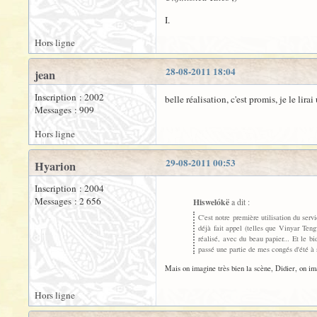
I.
Hors ligne
28-08-2011 18:04
jean
Inscription : 2002
belle réalisation, c'est promis, je le lirai
Messages : 909
Hors ligne
29-08-2011 00:53
Hyarion
Inscription : 2004
Messages : 2 656
Hiswelókë
a dit :
C'est notre première utilisation du ser
déjà fait appel (telles que Vinyar Teng
réalisé, avec du beau papier... Et le b
passé une partie de mes congés d'été à 
Mais on imagine très bien la scène, Didier, on ima
Hors ligne