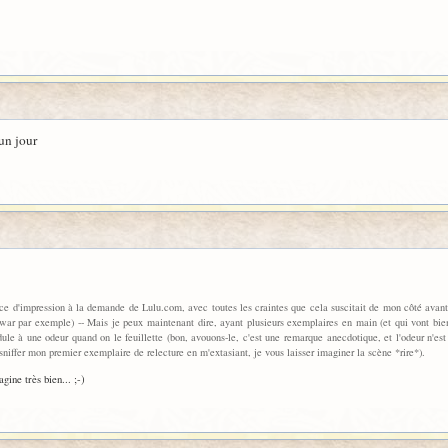
 un jour
vice d'impression à la demande de Lulu.com, avec toutes les craintes que cela suscitait de mon côté avan
war par exemple) -- Mais je peux maintenant dire, ayant plusieurs exemplaires en main (et qui vont bient
idule à une odeur quand on le feuillette (bon, avouons-le, c'est une remarque anecdotique, et l'odeur n'es
sniffer mon premier exemplaire de relecture en m'extasiant, je vous laisser imaginer la scène *rire*).
gine très bien... ;-)