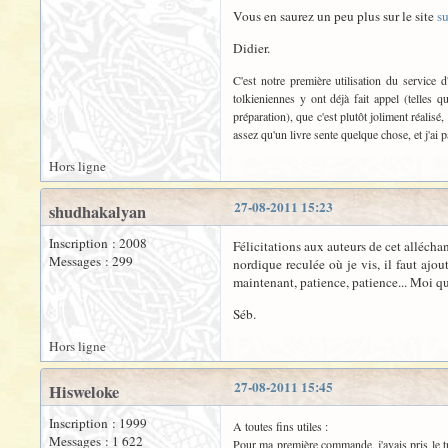
Vous en saurez un peu plus sur le site
s
Didier.
C'est notre première utilisation du service
tolkieniennes y ont déjà fait appel (telles 
préparation), que c'est plutôt joliment réalisé
assez qu'un livre sente quelque chose, et j'ai
Hors ligne
27-08-2011 15:23
shudhakalyan
Inscription : 2008
Félicitations aux auteurs de cet alléch
Messages : 299
nordique reculée où je vis, il faut ajout
maintenant, patience, patience... Moi qui 
Séb.
Hors ligne
27-08-2011 15:45
Hisweloke
Inscription : 1999
A toutes fins utiles :
Messages : 1 622
Pour ma première commande, j'avais pris le tr