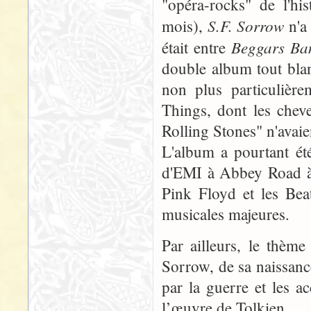
"opéra-rocks" de l'his
S.F. Sorrow
mois),
n'a 
Beggars Ba
était entre
double album tout bla
non plus particulière
Things, dont les chev
Rolling Stones" n'avaie
L'album a pourtant été
d'EMI à Abbey Road à 
Pink Floyd et les Beat
musicales majeures.
Par ailleurs, le thèm
Sorrow, de sa naissance 
par la guerre et les a
l’œuvre de Tolkien...