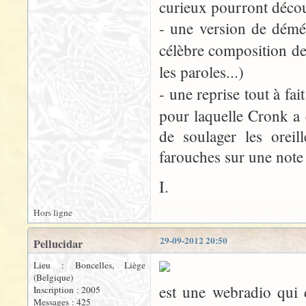
curieux pourront décou
- une version de dém
célèbre composition d
les paroles...)
- une reprise tout à fa
pour laquelle Cronk a 
de soulager les oreil
farouches sur une note
I.
Hors ligne
29-09-2012 20:50
Pellucidar
Lieu : Boncelles, Liège
(Belgique)
est une webradio qui 
Inscription : 2005
Messages : 425