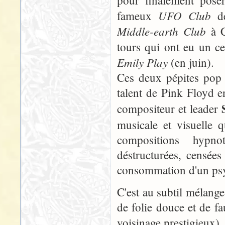
UFO Club
fameux
d
Middle-earth Club
à C
tours qui ont eu un ce
Emily Play
(en juin).
Ces deux pépites pop 
talent de Pink Floyd e
compositeur et leader
musicale et visuelle 
compositions hypnot
déstructurées, censées
consommation d'un psyc
C'est au subtil mélang
de folie douce et de 
voisinage prestigieux),