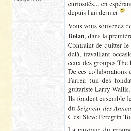
curiosités... en espéra
depuis l'an dernier
Vous vous souvenez d
Bolan
, dans la premiè
Contraint de quitter le
delà, travaillant occa
ceux des groupes The 
De ces collaborations 
Farren (un des fondat
guitariste Larry Wallis.
Ils fondent ensemble 
Seigneur des Anne
du
C'est Steve Peregrin T
La musique du groupe, 