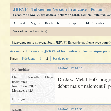
JRRVF - Tolkien en Version Française - Forum
Le forum de
JRRVF
, site dédié à l'oeuvre de J.R.R. Tolkien, l'auteur du
Se
Accueil
Règles
Recherche
Inscription
Identification
Vous n'êtes pas identifié(e).
Bienvenue sur le nouveau forum JRRVF ! En cas de problème avec votre lo
Accueil
»
Tolkien sur JRRVF et les médias
»
Une musique pour 
2
Pages :
Précédent
1
bas de page
04-06-2012 20:15
Pellucidar
Lieu : Boncelles, Liège
Du Jazz Metal Folk progre
(Belgique)
début mais finalement il p
Inscription : 2005
Messages : 425
Hors ligne
04-06-2012 22:57
Melilot