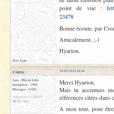
ht
point de vue :
23478
Bonne écoute, par Crom
Amicalement, ;-)
Hyarion.
Hors ligne
18-02-2014 20:40
Cédric
Lieu : Près de Lille
Merci Hyarion.
Inscription : 1999
Mais tu accentues mon
Messages : 6 026
références citées dans 
Webmestre de JRRVF
Site Web
A mon tour, pour être