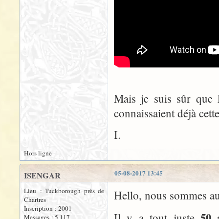
Mais je suis sûr que
connaissaient déjà cett
I.
Hors ligne
05-08-2017 13:45
ISENGAR
Lieu : Tuckborough près de
Hello, nous sommes auj
Chartres
Inscription : 2001
50 
Il y a tout juste
Messages : 5 117