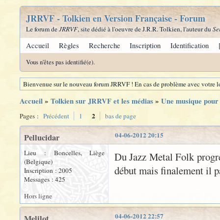
JRRVF - Tolkien en Version Française - Forum
Le forum de
JRRVF
, site dédié à l'oeuvre de J.R.R. Tolkien, l'auteur du
Se
Accueil
Règles
Recherche
Inscription
Identification
Vous n'êtes pas identifié(e).
Bienvenue sur le nouveau forum JRRVF ! En cas de problème avec votre lo
Accueil
»
Tolkien sur JRRVF et les médias
»
Une musique pour 
2
Pages :
Précédent
1
bas de page
04-06-2012 20:15
Pellucidar
Lieu : Boncelles, Liège
Du Jazz Metal Folk progre
(Belgique)
début mais finalement il p
Inscription : 2005
Messages : 425
Hors ligne
04-06-2012 22:57
Melilot