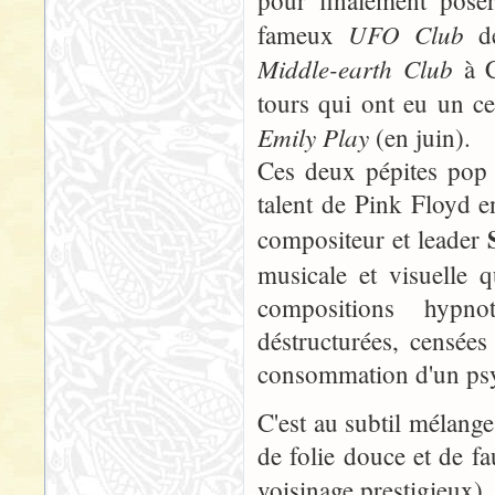
UFO Club
fameux
d
Middle-earth Club
à C
tours qui ont eu un ce
Emily Play
(en juin).
Ces deux pépites pop 
talent de Pink Floyd e
compositeur et leader
musicale et visuelle 
compositions hypnot
déstructurées, censées
consommation d'un psyc
C'est au subtil mélang
de folie douce et de 
voisinage prestigieux),