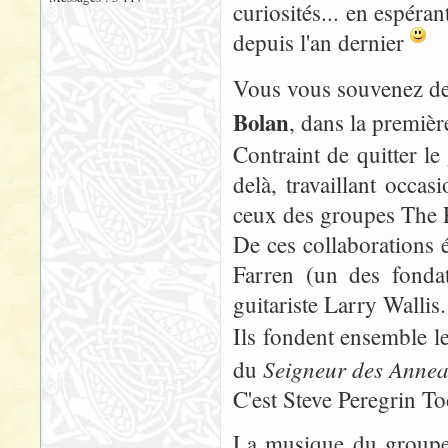
curiosités... en espéra
depuis l'an dernier
Vous vous souvenez d
Bolan
, dans la premiè
Contraint de quitter le
delà, travaillant occa
ceux des groupes The 
De ces collaborations 
Farren (un des fondat
guitariste Larry Wallis.
Ils fondent ensemble 
Seigneur des Anne
du
C'est Steve Peregrin T
La musique du groupe, 