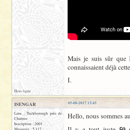
Mais je suis sûr que
connaissaient déjà cett
I.
Hors ligne
05-08-2017 13:45
ISENGAR
Lieu : Tuckborough près de
Hello, nous sommes auj
Chartres
Inscription : 2001
50 
Il y a tout juste
Messages : 5 117