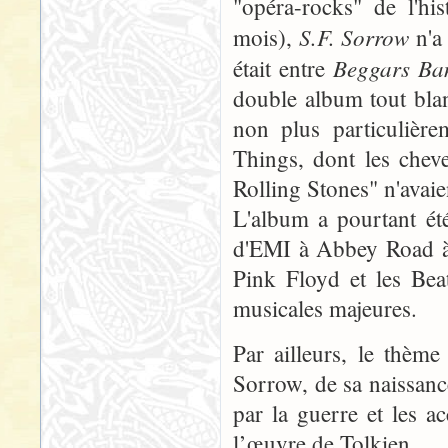
"opéra-rocks" de l'his
S.F. Sorrow
mois),
n'a 
Beggars Ba
était entre
double album tout bla
non plus particulière
Things, dont les chev
Rolling Stones" n'avaie
L'album a pourtant été
d'EMI à Abbey Road à 
Pink Floyd et les Beat
musicales majeures.
Par ailleurs, le thèm
Sorrow, de sa naissance 
par la guerre et les a
l’œuvre de Tolkien...